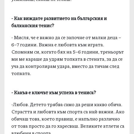
- Как виждате развитието на българския и
балканския тенис?
- Мисля, че е важно да се започне от малки деца –
6–7 години. Важна е любовта към играта.
Спомням си, когато бях на 5–6 години, треньорът
ми ме караше да удрям топката в стената, за да се
уча да контролирам удара, вместо да тичам след
топката.
- Какъв е ключът към успеха в тениса?
-Любов. Детето трябва само да реши какво обича.
Страстта и любовта към спорта са най-важни. Ако
обичаш това, което правиш, е напълно различно
от това просто да го харесваш. Великите атлети са
влюбени в спорта.