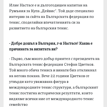
Илие Настасе е и дългогодишен капитан на
Румъния за Купа „Дейвис". Той даде специално
интервю за сайта на Българската федерация по
тенис, споделяйки впечатленията си за
развитието на българския тенис.
- Добре дошъл в България, г-н Настасе! Каква е
причината за визитата ви?
- Първо, съм много добър приятел с президента на
Българската тенис федерация Стефан Цветков.
Той много обича тениса и винаги бих откликнал
на негова покана. Вече 22 години Цветков се
утвърди като уважавана фигура в
международните тенис структури, а българският
тенис постигна исторически резултати, които
видяхме всички ние от международното тенис
семейство