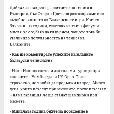
Дойдох да покрепя развитието на тениса в
България. Със Стефан Цветков разговаряхме и за
възобновяването на Балканските игри. Когато
бях на 16–17 години, участвах на такъв форум и
мисля, че е хубаво да ги върнем, защото това би
увеличило популярността на тениса на
Балканите.
- Как ще коментирате успехите на младите
български тенисисти?
- Иван Иванов спечели два големи турнира при
юношите – Уимбълдън и US Open. Това е
страхотно, но трябва да продължи напред. Много
деца, които печелят при юношите, после изчезват
– няма гаранция, че ще станат шампиони при
мъжете.
-
Миналата година бяхте на посещение в