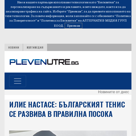
Ние и нашите партньори използваме технологии като “Бисквитки” за
персонализиране на съдържанието и рекламите, които виждате, както и за да
анализираме трафика на сайта. Изберете “Приемам”, за да приемете използването на
тези технологии. За повече информация, моля запознайте се с обновените
“Политика
за Поверителност”
и
“Политика за Бисквитки”
на АЛТЕРНАТИВ МЕДИЯ ГРУП
ЕООД.
Приемам
НОВИНИ
МУЛТИМЕДИЯ
Новините от днес
ИЛИЕ НАСТАСЕ: БЪЛГАРСКИЯТ ТЕНИС
СЕ РАЗВИВА В ПРАВИЛНА ПОСОКА