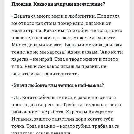
Пловдив. Какво ви направи впечатление?
- Децата са много мили и любопитни. Попитаха
ме отново как стана номер едно, идвайки от
малка страна. Казах им: ′Ако обичате това, което
правите, и вложите страст, можете да успеете.′
Много деца ми казват: ′Баща ми ме кара да играя
тенис, но не ми харесва.′ Аз им казвам: ′Ако не ти
харесва – не играй. Това е твоят живот и твоето
тяло. Реши сам какво искаш да правиш, не
каквото искат родителите ти.
- Значи любовта към тениса е най-важна?
- Да. Когато обичаш тениса, е различно от това
просто да го харесваш. Трябва да е удоволствие и
забавление – не работа. Харесвам Алкарас от
Испания, защото е щастлив дори когато губи
точка. Това е важно – когато губиш, трябва да се
усмихваш, сякаш печелиш.