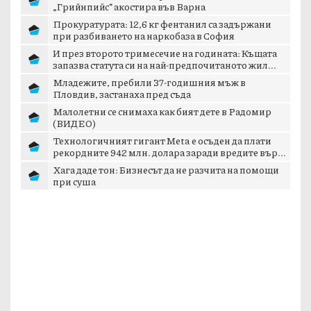
„Грийнпийс” акостира във Варна
Прокуратурата: 12,6 кг фентанил са задържани
при разбиването на наркобаза в София
И през второто тримесечие на годината: Къщата
запазва статута си на най-предпочитаното жил...
Младежите, пребили 37-годишния мъж в
Пловдив, застанаха пред съда
Малолетни се снимаха как бият дете в Радомир
(ВИДЕО)
Технологичният гигант Meta е осъден да плати
рекордните 942 млн. долара заради вредите вър...
Хага даде тон: Бизнесът да не разчита на помощи
при суша