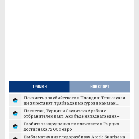
ТРИБЮН
НОВ СПОРТ
Психиатър за убийството в Пловдив: Тези случаи
ще зачестяват, трябва да има сурови наказан...
Пакистан, Турция и Саудитска Арабия с
отбранителен пакт: Ако бъде нападната една –
отвръща...
Глобите за нарушения по плажовете в Гърция
достигнаха 73 000 евро
Емблематичният ледоразбивач Arctic Sunrise на