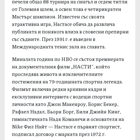
печели общо 88 турнира на сингъл и седем титли
от Големия шлем, а освен това е четирикратен
Мастърс шампион. Известен със своята
атрактивна игра, Настасе обича да развлича
публиката и понякога влиза в словесни препирни
със съдиите. През 1991 г. е въведен в
Международната тенис зала на славата.
Миналата година по HBO се състоя премиерата
на документалния филм „НАСТИ", който
проследява живота и изключителните
постижения на 79-годишната спортна легенда.
Филмът включва редки архивни кадри и
ексклузивни интервюта с водещи спортни
личности като Джон Макенроу, Борис Бекер,
Рафаел Надал, Бьорн Борг, Били Джийн Кинг,
гимнастичката Надя Команечи и основателя на
Nike Фил Найт — Настасе е първият спортист,
подписал договор с марката през 1972 г.