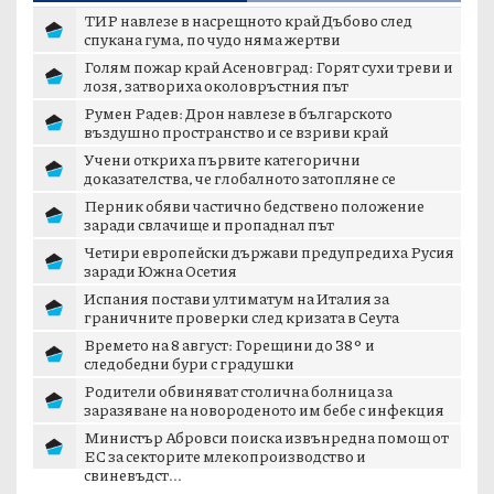
ТИР навлезе в насрещното край Дъбово след
спукана гума, по чудо няма жертви
Голям пожар край Асеновград: Горят сухи треви и
лозя, затвориха околовръстния път
Румен Радев: Дрон навлезе в българското
въздушно пространство и се взриви край
границата с...
Учени откриха първите категорични
доказателства, че глобалното затопляне се
ускорява
Перник обяви частично бедствено положение
заради свлачище и пропаднал път
Четири европейски държави предупредиха Русия
заради Южна Осетия
Испания постави ултиматум на Италия за
граничните проверки след кризата в Сеута
Времето на 8 август: Горещини до 38° и
следобедни бури с градушки
Родители обвиняват столична болница за
заразяване на новороденото им бебе с инфекция
Министър Абровси поиска извънредна помощ от
ЕС за секторите млекопроизводство и
свиневъдст...