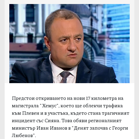
Предстои откриването на нови 17 километра на
магистрала "Хемус", което ще облекчи трафика
към Плевен и в участъка, където стана трагичният
инцидент със Сияна. Това обяви регионалният
министър Иван Иванов в "Денят започва с Георги
Любенов".