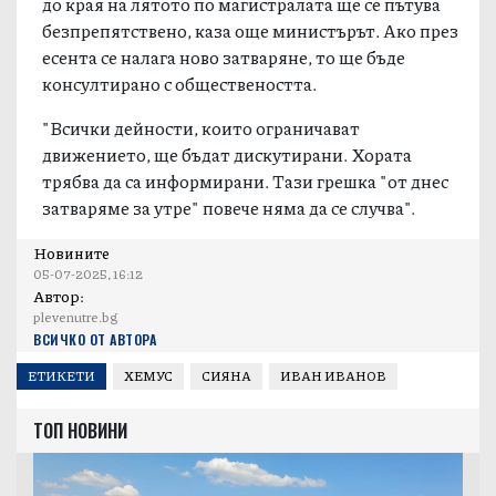
до края на лятото по магистралата ще се пътува
безпрепятствено, каза още министърът. Ако през
есента се налага ново затваряне, то ще бъде
консултирано с обществеността.
"Всички дейности, които ограничават
движението, ще бъдат дискутирани. Хората
трябва да са информирани. Тази грешка "от днес
затваряме за утре" повече няма да се случва".
Новините
05-07-2025, 16:12
Автор:
plevenutre.bg
ВСИЧКО ОТ АВТОРА
ЕТИКЕТИ
ХЕМУС
СИЯНА
ИВАН ИВАНОВ
ТОП НОВИНИ