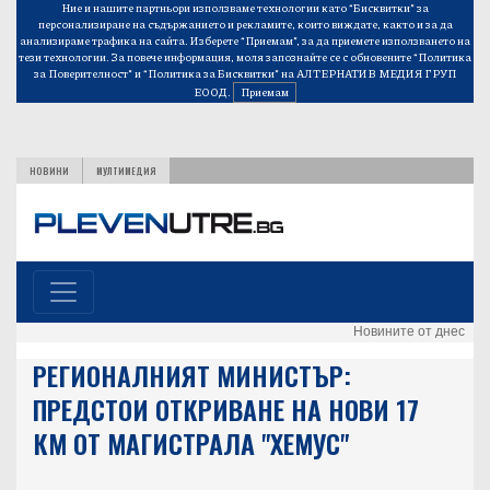
Ние и нашите партньори използваме технологии като “Бисквитки” за
персонализиране на съдържанието и рекламите, които виждате, както и за да
анализираме трафика на сайта. Изберете “Приемам”, за да приемете използването на
тези технологии. За повече информация, моля запознайте се с обновените
“Политика
за Поверителност”
и
“Политика за Бисквитки”
на АЛТЕРНАТИВ МЕДИЯ ГРУП
ЕООД.
Приемам
НОВИНИ
МУЛТИМЕДИЯ
Новините от днес
РЕГИОНАЛНИЯТ МИНИСТЪР:
ПРЕДСТОИ ОТКРИВАНЕ НА НОВИ 17
КМ ОТ МАГИСТРАЛА "ХЕМУС"