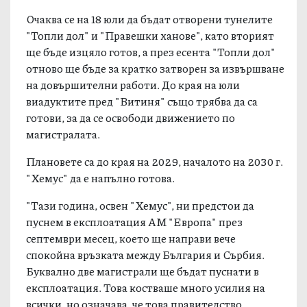
Очаква се на 18 юли да бъдат отворени тунелите
"Топли дол" и "Правешки ханове", като вторият
ще бъде изцяло готов, а през есента "Топли дол"
отново ще бъде за кратко затворен за извършване
на довършителни работи. До края на юли
виадуктите пред "Витиня" също трябва да са
готови, за да се освободи движението по
магистралата.
Плановете са до края на 2029, началото на 2030 г.
"Хемус" да е напълно готова.
"Тази година, освен "Хемус", ни предстои да
пуснем в експлоатация АМ "Европа" през
септември месец, което ще направи вече
спокойна връзката между България и Сърбия.
Буквално две магистрали ще бъдат пуснати в
експлоатация. Това костваше много усилия на
всички, но означава, че това правителство