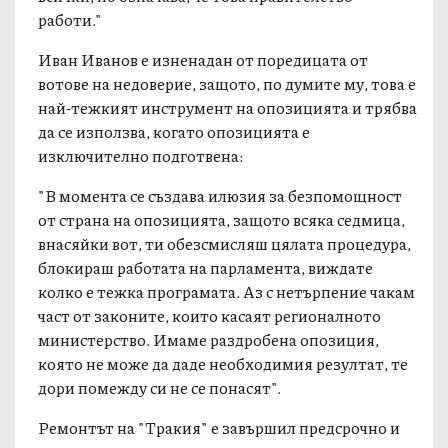
работи."
Иван Иванов е изненадан от поредицата от
вотове на недоверие, защото, по думите му, това е
най-тежкият инструмент на опозицията и трябва
да се използва, когато опозицията е
изключително подготвена:
"В момента се създава илюзия за безпомощност
от страна на опозицията, защото всяка седмица,
внасяйки вот, ти обезсмисляш цялата процедура,
блокираш работата на парламента, виждате
колко е тежка програмата. Аз с нетърпение чакам
част от законите, които касаят регионалното
министерство. Имаме раздробена опозиция,
която не може да даде необходимия резултат, те
дори помежду си не се понасят".
Ремонтът на "Тракия" е завършил предсрочно и