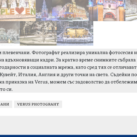
ки плевенчани. Фотографът реализира уникална фотосесия 
ина вдъхновяващи кадри. За кратко време снимките събраха
дарности в социалната мрежа, като сред тях се отличават 
Кувейт, Италия, Англия и други точки на света. Съдейки п
а приказка на Verus, можем със задоволство да отбележим
то си.
ЧАНИ
VERUS PHOTOGRAHY