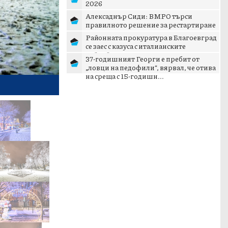
2026
Алексаднър Сиди: ВМРО търси
правилното решение за рестартиране
на патриотичното пространст...
Районната прокуратура в Благоевград
се заес с казуса с италианските
тийнейджъри в Банско
37-годишният Георги е пребит от
„ловци на педофили“, вярвал, че отива
на среща с 15-годишн...