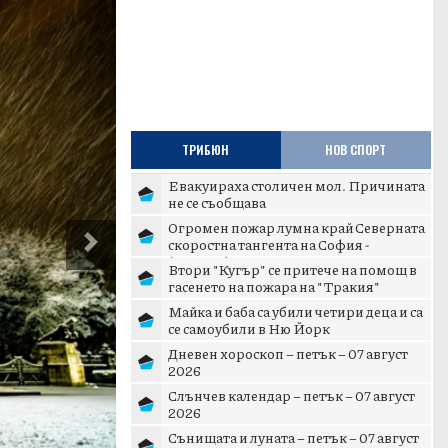
ТРИБЮН
НОВ СПОРТ
Евакуираха столичен мол. Причината
не се съобщава
Огромен пожар лумна край Северната
Next
скоростна тангента на София -
(ВИДЕО)
Втори "Кугър" се притече на помощ в
гасенето на пожара на "Тракия"
Майка и баба са убили четири деца и са
се самоубили в Ню Йорк
Дневен хороскоп – петък – 07 август
2026
Слънчев календар – петък – 07 август
2026
Сънищата и луната – петък – 07 август