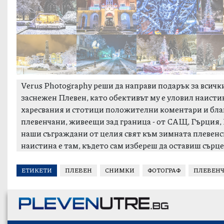
Verus Photography реши да направи подарък за всич
заснежен Плевен, като обективът му е уловил наист
харесвания и стотици положителни коментари и благо
плевенчани, живеещи зад граница - от САЩ, Гърция, 
наши съграждани от целия свят към зимната плевенск
наистина е там, където сам избереш да оставиш сърце
ЕТИКЕТИ
ПЛЕВЕН
СНИМКИ
ФОТОГРАФ
ПЛЕВЕН