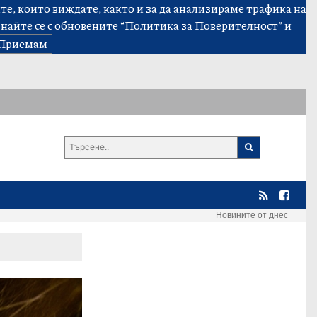
е, които виждате, както и за да анализираме трафика на
знайте се с обновените
“Политика за Поверителност”
и
Приемам
Новините от днес