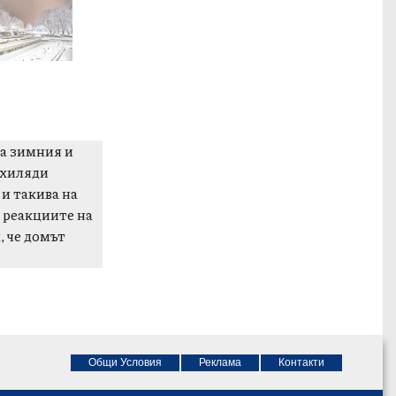
на зимния и
 хиляди
и такива на
о реакциите на
, че домът
Общи Условия
Реклама
Контакти