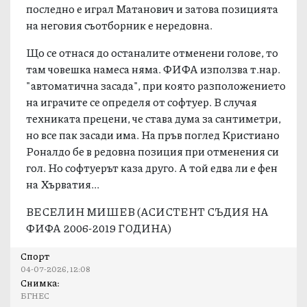
последно е играл Матанович и затова позицията
на неговия съотборник е нередовна.
Що се отнася до останалите отменени голове, то
там човешка намеса няма. ФИФА използва т.нар.
"автоматична засада", при която разположението
на играчите се определя от софтуер. В случая
техниката прецени, че става дума за сантиметри,
но все пак засади има. На пръв поглед Кристиано
Роналдо бе в редовна позиция при отменения си
гол. Но софтуерът каза друго. А той едва ли е фен
на Хърватия...
ВЕСЕЛИН МИШЕВ (АСИСТЕНТ СЪДИЯ НА
ФИФА 2006-2019 ГОДИНА)
Спорт
04-07-2026, 12:08
Снимка:
БГНЕС