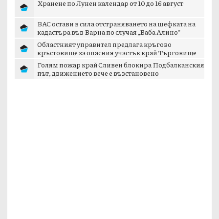
Хранене по Лунен календар от 10 до 16 август
ВАС остави в сила отстраняването на шефката на
кадастъра във Варна по случая „Баба Алино“
Областният управител предлага кръгово
кръстовище за опасния участък край Търговище
Голям пожар край Сливен блокира Подбалканския
път, движението вече е възстановено