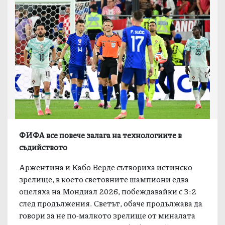
ФИФА все повече залага на технологиите в
съдийството
Аржентина и Кабо Верде сътвориха истинско
зрелище, в което световните шампиони едва
оцеляха на Мондиал 2026, побеждавайки с 3:2
след продължения. Светът, обаче продължава да
говори за не по-малкото зрелище от миналата