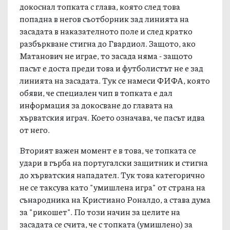
докоснал топката с глава, която след това
попадна в негов съотборник зад линията на
засадата в наказателното поле и след кратко
разбъркване стигна до Гвардиол. Защото, ако
Матанович не играе, то засада няма - защото
пасът е доста преди това и футболистът не е зад
линията на засадата. Тук се намеси ФИФА, която
обяви, че специален чип в топката е дал
информация за докосване до главата на
хърватския играч. Което означава, че пасът идва
от него.
Вторият важен момент е в това, че топката се
удари в гърба на португалски защитник и стигна
до хърватския нападател. Тук това категорично
не се таксува като "умишлена игра" от страна на
сънародника на Кристиано Роналдо, а става дума
за "рикошет". По този начин за целите на
засадата се счита, че с топката (умишлено) за