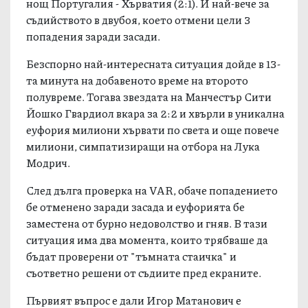
нощ Португалия - Хърватия (2:1). И най-вече за
съдийството в двубоя, което отмени цели 3
попадения заради засади.
Безспорно най-интересната ситуация дойде в 13-
та минута на добавеното време на второто
полувреме. Тогава звездата на Манчестър Сити
Йошко Гвардиол вкара за 2:2 и хвърли в уникална
еуфория милиони хървати по света и още повече
милиони, симпатизиращи на отбора на Лука
Модрич.
След дълга проверка на VAR, обаче попадението
бе отменено заради засада и еуфорията бе
заместена от бурно недоволство и гняв. В тази
ситуация има два момента, които трябваше да
бъдат проверени от "тъмната стаичка" и
съответно решени от съдиите пред екраните.
Първият въпрос е дали Игор Матанович е