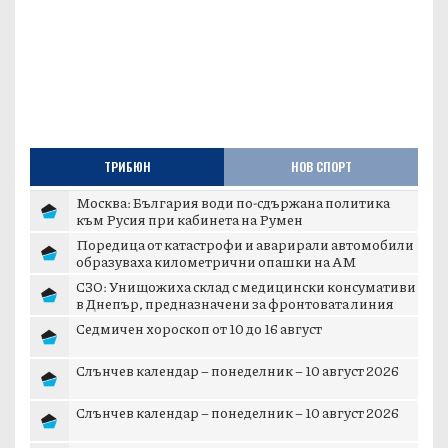
ТРИБЮН
НОВ СПОРТ
Москва: България води по-сдържана политика
към Русия при кабинета на Румен
Поредица от катастрофи и аварирали автомобили
образуваха километрични опашки на АМ
„Тракия...
СЗО: Унищожиха склад с медицински консумативи
в Днепър, предназначени за фронтовата линия
Седмичен хороскоп от 10 до 16 август
Слънчев календар – понеделник – 10 август 2026
Слънчев календар – понеделник – 10 август 2026