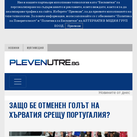
Ние и нашите партньори използваме технологии като “Бисквитки” за
персонализиране на съдържанието и рекламите, които виждате, както и за да
анализираме трафика на сайта. Изберете “Приемам”, за да приемете използването на
тези технологии. За повече информация, моля запознайте се с обновените
“Политика
за Поверителност”
и
“Политика за Бисквитки”
на АЛТЕРНАТИВ МЕДИЯ ГРУП
ЕООД.
Приемам
НОВИНИ
МУЛТИМЕДИЯ
Новините от днес
ЗАЩО БЕ ОТМЕНЕН ГОЛЪТ НА
ХЪРВАТИЯ СРЕЩУ ПОРТУГАЛИЯ?