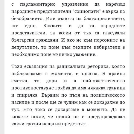
с парламентарно управление да наречеш
народните представители "социопати" е върха на
безобразието. Или дъното на благоприличието,
все едно. Каквито и да са народните
представители, за всеки от тях са гласували
български граждани. И ако не към персоните на
депутатите, то поне към техните избиратели е
необходимо поне мъничко уважение.
Тази ескалация на радикалната реторика, която
наблюдаваме в момента, е опасна. В крайна
сметка то дори и в най-ожесточеното
противопоставяне трябва да има някаква граница
и спирачка. Вървим по пътя на политическото
насилие и после ще се чудим как се докарахме до
тук. Ето така се докарваме в момента. Да не
кажете после, че никой не е предупреждавал
какви грозни неща ни предстоят.