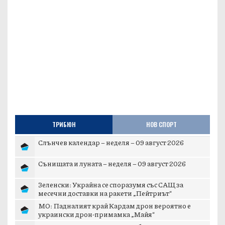
ТРИБЮН
НОВ СПОРТ
Слънчев календар – неделя – 09 август 2026
Сънищата и луната – неделя – 09 август 2026
Зеленски: Украйна се споразумя със САЩ за
месечни доставки на ракети „Пейтриът“
МО: Падналият край Кардам дрон вероятно е
украински дрон-примамка „Майя“