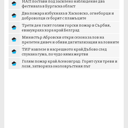
НАП постави под засилено наблюдение два
фестивала в Бургаска област
Два пожара избухнаха в Хасковско, огнеборци и
доброволци се борят с пламъците
Трети ден гасят голям горски пожар в Сърбия,
евакуираха хора край Белград
Министър Абровски откри сезона за лов на
прелетен дивеч и обяви дигитализация на ловните
б...
ТИР навлезе в насрещното край Дъбово след
спукана гума, по чудо няма жертви
Голям пожар край Асеновград: Горят сухи треви и
лозя, затвориха околовръстния път