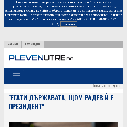
Ние и нашите партньори използваме технологии като “Бисквитки” за
персонализиране на съдържанието и рекламите, които виждате, както и за да
анализираме трафика на сайта. Изберете “Приемам”, за да приемете използването на
тези технологии. За повече информация, моля запознайте се с обновените
“Политика
за Поверителност”
и
“Политика за Бисквитки”
на АЛТЕРНАТИВ МЕДИЯ ГРУП
ЕООД.
Приемам
НОВИНИ
МУЛТИМЕДИЯ
Новините от днес
"ЕГАТИ ДЪРЖАВАТА, ЩОМ РАДЕВ Ѝ Е
ПРЕЗИДЕНТ"