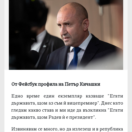
От Фейсбук профила на Петър Кичашки
Едно време един екземпляр казваше "Егати
държавата, щом аз съм й вицепремиер". Днес като
гледам какво става и ми иде да възкликна "Егати
държавата, щом Радев ѝ е президент".
Извинявам се много, но да излезеш и в република