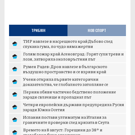
ТРИБЮН
НОВ СПОРТ
ТИР навлезе в насрещното край Дъбово след
спукана гума, по чудо няма жертви
Голям пожар край Асеновград: Горят сухи треви и
лозя, затвориха околовръстния път
Румен Радев: Дрон навлезе в българското
въздушно пространство и се взриви край
границата с...
Учени откриха първите категорични
доказателства, че глобалното затопляне се
ускорява
Перник обяви частично бедствено положение
заради свлачище и пропаднал път
Четири европейски държави предупредиха Русия
заради Южна Осетия
Испания постави ултиматум на Италия за
граничните проверки след кризата в Сеута
Времето на 8 август: Горещини до 38° и
следобедни бури с градушки