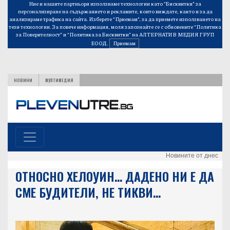
Ние и нашите партньори използваме технологии като “Бисквитки” за
персонализиране на съдържанието и рекламите, които виждате, както и за да
анализираме трафика на сайта. Изберете “Приемам”, за да приемете използването на
тези технологии. За повече информация, моля запознайте се с обновените
“Политика
за Поверителност”
и
“Политика за Бисквитки”
на АЛТЕРНАТИВ МЕДИЯ ГРУП
ЕООД.
Приемам
НОВИНИ
МУЛТИМЕДИЯ
Новините от днес
ОТНОСНО ХЕЛОУИН… ДАДЕНО НИ Е ДА
СМЕ БУДИТЕЛИ, НЕ ТИКВИ…