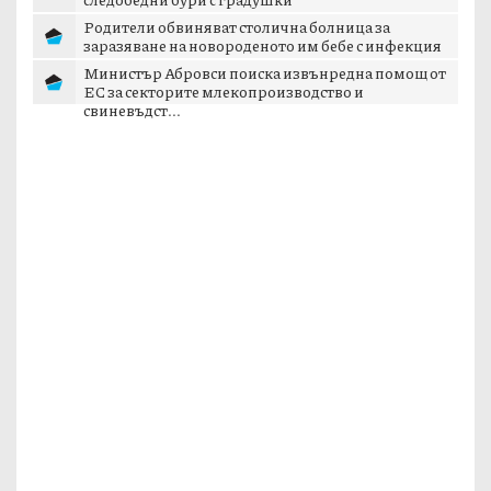
Родители обвиняват столична болница за
заразяване на новороденото им бебе с инфекция
Министър Абровси поиска извънредна помощ от
ЕС за секторите млекопроизводство и
свиневъдст...