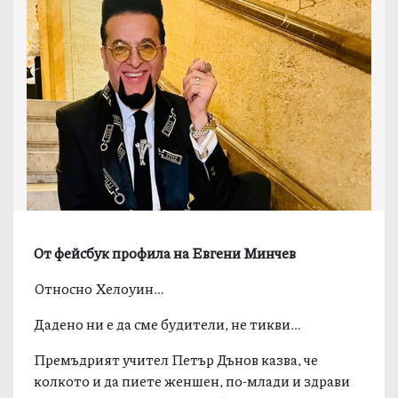
Oт фейсбук профила на Евгени Минчев
Относно Хелоуин…
Дадено ни е да сме будители, не тикви…
Премъдрият учител Петър Дънов казва, че
колкото и да пиете женшен, по-млади и здрави