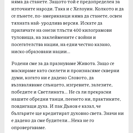
няма да станете. Защото той е предопределен за
източните народи. Така и с Хелоуин. Колкото и да
се пънете, по- американци няма да станете, освен
тяхната най- уродлива версия. Искате да
приличате на онези тлъсти 400 килограмови
туловища, на заклеймените с войни и
посегателства нации, на едни честно казано,
ниско образовани нации…
Родени сме за да празнуваме Живота. Защо се
маскираме като скелети и произнасяме скверни
думи, когато ни е дадено Словото, да
възхваляваме слънцето, изгревите, залезите,
победите и Светлината… Не са ли прекрасни
нашите обредни танци, пеенето ни, практиките,
повдигащи духа. И пак Дънов е казал, че
българите ще кредитират духовно света. Значи ни
е дадено да сме будители…Нека не го
опровергаваме.