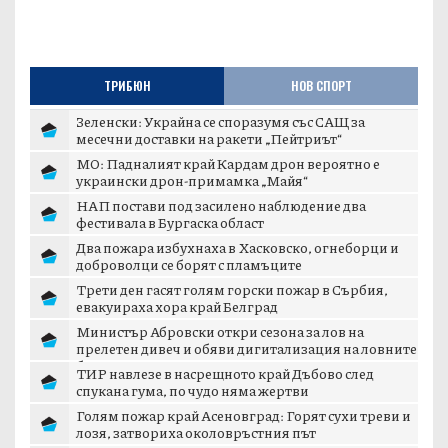
ТРИБЮН
НОВ СПОРТ
Зеленски: Украйна се споразумя със САЩ за
месечни доставки на ракети „Пейтриът“
МО: Падналият край Кардам дрон вероятно е
украински дрон-примамка „Майя“
НАП постави под засилено наблюдение два
фестивала в Бургаска област
Два пожара избухнаха в Хасковско, огнеборци и
доброволци се борят с пламъците
Трети ден гасят голям горски пожар в Сърбия,
евакуираха хора край Белград
Министър Абровски откри сезона за лов на
прелетен дивеч и обяви дигитализация на ловните
б...
ТИР навлезе в насрещното край Дъбово след
спукана гума, по чудо няма жертви
Голям пожар край Асеновград: Горят сухи треви и
лозя, затвориха околовръстния път