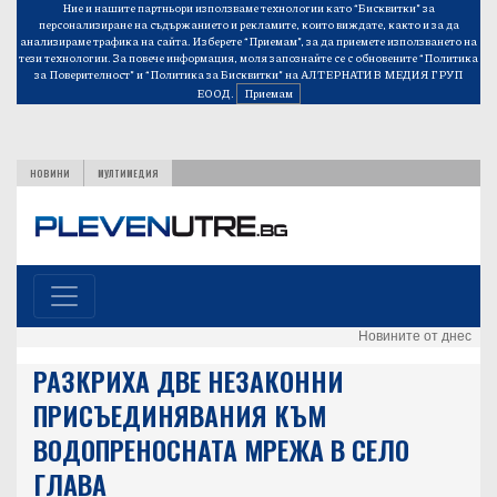
Ние и нашите партньори използваме технологии като “Бисквитки” за
персонализиране на съдържанието и рекламите, които виждате, както и за да
анализираме трафика на сайта. Изберете “Приемам”, за да приемете използването на
тези технологии. За повече информация, моля запознайте се с обновените
“Политика
за Поверителност”
и
“Политика за Бисквитки”
на АЛТЕРНАТИВ МЕДИЯ ГРУП
ЕООД.
Приемам
НОВИНИ
МУЛТИМЕДИЯ
Новините от днес
РАЗКРИХА ДВЕ НЕЗАКОННИ
ПРИСЪЕДИНЯВАНИЯ КЪМ
ВОДОПРЕНОСНАТА МРЕЖА В СЕЛО
ГЛАВА