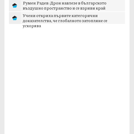
Румен Радев: Дрон навлезе в българското
въздушно пространство и се взриви край
границата с...
Учени откриха първите категорични
доказателства, че глобалното затопляне се
ускорява