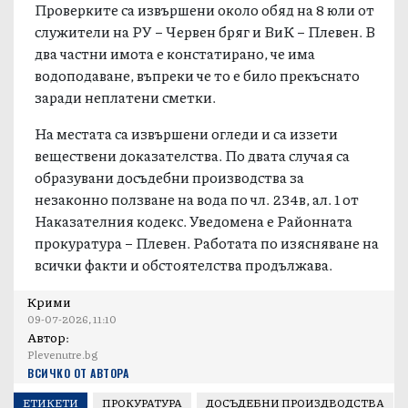
Проверките са извършени около обяд на 8 юли от
служители на РУ – Червен бряг и ВиК – Плевен. В
два частни имота е констатирано, че има
водоподаване, въпреки че то е било прекъснато
заради неплатени сметки.
На местата са извършени огледи и са иззети
веществени доказателства. По двата случая са
образувани досъдебни производства за
незаконно ползване на вода по чл. 234в, ал. 1 от
Наказателния кодекс. Уведомена е Районната
прокуратура – Плевен. Работата по изясняване на
всички факти и обстоятелства продължава.
Крими
09-07-2026, 11:10
Автор:
Plevenutre.bg
ВСИЧКО ОТ АВТОРА
ЕТИКЕТИ
ПРОКУРАТУРА
ДОСЪДЕБНИ ПРОИЗДВОДСТВА