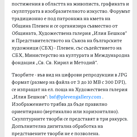
постижения в областта на живописта, графиката и
скулптурата в изобразителното изкуство. Форумът
традиционно е под патронажа на кмета на
Община Плевен и се организира съвместно от
Общината, Художествена галерия „Илия Бешков”
и Представителството на Съюза на българските
художници (СБХ) - Плевен, със съдействието на
СБХ, Министерство на културата и Международна
фондация „Св. Св. Кирил и Методий”.
Творбите - във вид на цифрови репродукции в JPG
формат (размер на файла от 3 до 10 МВ с 300 DPI),
се изпращат на ел. поща на Художествена галерия
„Илия Бешков“:
bsf@plevengallery.com
.
Изображението трябва да бъде правилно
ориентирано (вертикално или хоризонтално).
Скулптурните творби се представят в три ракурса.
Допълнителна дигитална обработка на
представените творби не е позволена.