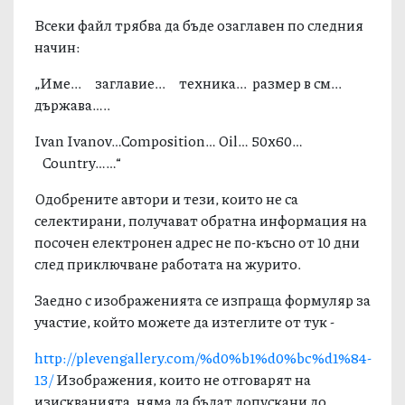
Всеки файл трябва да бъде озаглавен по следния
начин:
„Име... заглавие... техника... размер в см...
държава…..
Ivan Ivanov…Composition… Oil… 50x60…
Country……“
Одобрените автори и тези, които не са
селектирани, получават обратна информация на
посочен електронен адрес не по-късно от 10 дни
след приключване работата на журито.
Заедно с изображенията се изпраща формуляр за
участие, който можете да изтеглите от тук -
http://plevengallery.com/%d0%b1%d0%bc%d1%84-
13/
Изображения, които не отговарят на
изискванията, няма да бъдат допускани до