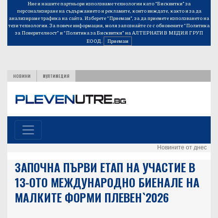
Ние и нашите партньори използваме технологии като “Бисквитки” за
персонализиране на съдържанието и рекламите, които виждате, както и за да
анализираме трафика на сайта. Изберете “Приемам”, за да приемете използването на
тези технологии. За повече информация, моля запознайте се с обновените
“Политика
за Поверителност”
и
“Политика за Бисквитки”
на АЛТЕРНАТИВ МЕДИЯ ГРУП
ЕООД.
Приемам
НОВИНИ
МУЛТИМЕДИЯ
Новините от днес
ЗАПОЧНА ПЪРВИ ЕТАП НА УЧАСТИЕ В
13-ОТО МЕЖДУНАРОДНО БИЕНАЛЕ НА
МАЛКИТЕ ФОРМИ ПЛЕВЕН`2026