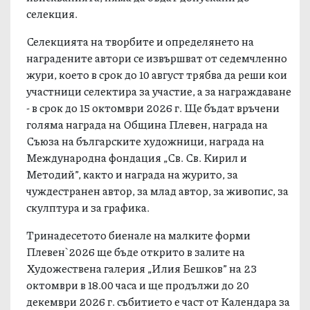
селекция.
Селекцията на творбите и определянето на
наградените автори се извършват от седемчленно
жури, което в срок до 10 август трябва да реши кои
участници селектира за участие, а за награждаване
- в срок до 15 октомври 2026 г. Ще бъдат връчени
голяма награда на Община Плевен, награда на
Съюза на българските художници, награда на
Международна фондация „Св. Св. Кирил и
Методий”, както и награда на журито, за
чуждестранен автор, за млад автор, за живопис, за
скулптура и за графика.
Тринадесетото биенале на малките форми
Плевен`2026 ще бъде открито в залите на
Художествена галерия „Илия Бешков” на 23
октомври в 18.00 часа и ще продължи до 20
декември 2026 г. събитието е част от Календара за