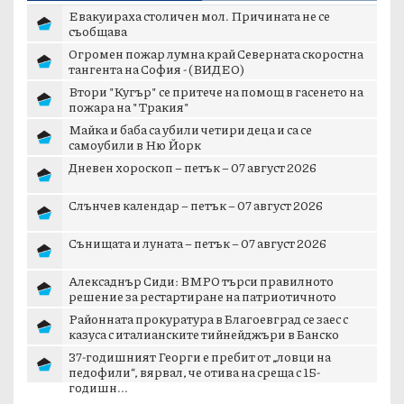
Евакуираха столичен мол. Причината не се
съобщава
Огромен пожар лумна край Северната скоростна
тангента на София - (ВИДЕО)
Втори "Кугър" се притече на помощ в гасенето на
пожара на "Тракия"
Майка и баба са убили четири деца и са се
самоубили в Ню Йорк
Дневен хороскоп – петък – 07 август 2026
Слънчев календар – петък – 07 август 2026
Сънищата и луната – петък – 07 август 2026
Алексаднър Сиди: ВМРО търси правилното
решение за рестартиране на патриотичното
пространст...
Районната прокуратура в Благоевград се заес с
казуса с италианските тийнейджъри в Банско
37-годишният Георги е пребит от „ловци на
педофили“, вярвал, че отива на среща с 15-
годишн...