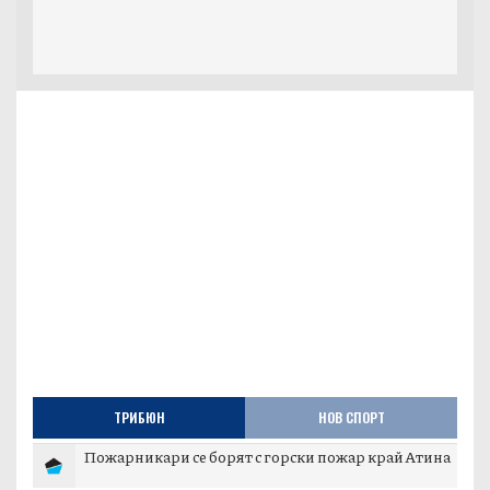
ТРИБЮН
НОВ СПОРТ
Пожарникари се борят с горски пожар край Атина