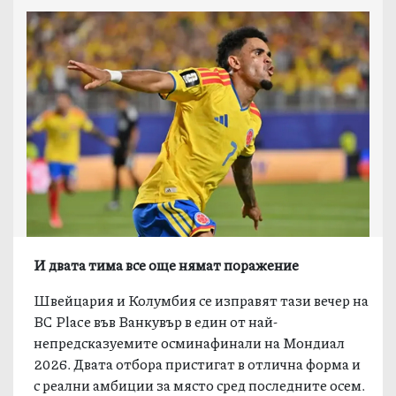
И двата тима все още нямат поражение
Швейцария и Колумбия се изправят тази вечер на
BC Place във Ванкувър в един от най-
непредсказуемите осминафинали на Мондиал
2026. Двата отбора пристигат в отлична форма и
с реални амбиции за място сред последните осем.