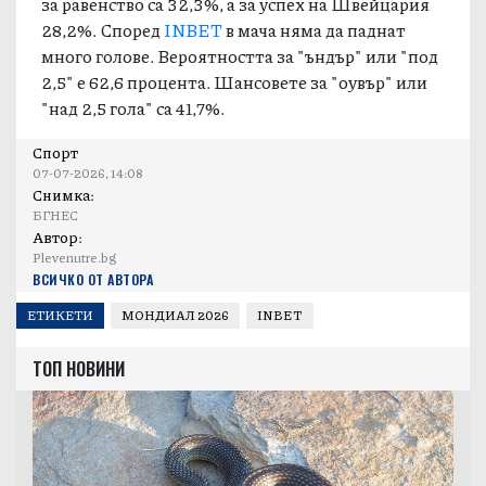
за равенство са 32,3%, а за успех на Швейцария
28,2%. Според
INBET
в мача няма да паднат
много голове. Вероятността за "ъндър" или "под
2,5" е 62,6 процента. Шансовете за "оувър" или
"над 2,5 гола" са 41,7%.
Спорт
07-07-2026, 14:08
Снимка:
БГНЕС
Автор:
Plevenutre.bg
ВСИЧКО ОТ АВТОРА
ЕТИКЕТИ
МОНДИАЛ 2026
INBET
ТОП НОВИНИ