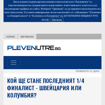
Ние и нашите партньори използваме технологии като “Бисквитки” за
персонализиране на съдържанието и рекламите, които виждате, както и за да
анализираме трафика на сайта. Изберете “Приемам”, за да приемете използването на
тези технологии. За повече информация, моля запознайте се с обновените
“Политика
за Поверителност”
и
“Политика за Бисквитки”
на АЛТЕРНАТИВ МЕДИЯ ГРУП
ЕООД.
Приемам
НОВИНИ
МУЛТИМЕДИЯ
Новините от днес
КОЙ ЩЕ СТАНЕ ПОСЛЕДНИЯТ 1/4
ФИНАЛИСТ - ШВЕЙЦАРИЯ ИЛИ
КОЛУМБИЯ?