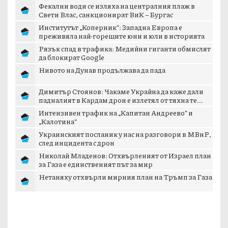
Фекални води се изляха на централния плаж в
Свети Влас, санкционират ВиК – Бургас
Институтът „Коперник“: Западна Европа е
преживяла най-горещите юни и юли в историята
Рязък спад в трафика: Медийни гиганти обмислят
да блокират Google
Нивото на Дунав продължава да пада
Димитър Стоянов: Чакаме Украйна да каже дали
падналият в Кардам дрон е излетял от тяхна те...
Интензивен трафик на „Капитан Андреево“ и
„Калотина“
Украинският посланик у нас на разговори в МВнР,
след инцидента с дрон
Николай Младенов: Отхвърленият от Израел план
за Газа е единственият път за мир
Нетаняху отхвърли мирния план на Тръмп за Газа