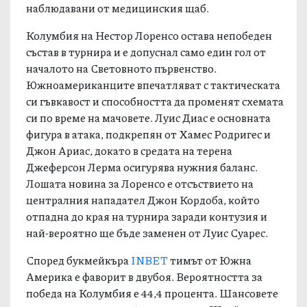
наблюдавани от медицинския щаб.
Колумбия на Нестор Лоренсо остава непобеден
състав в турнира и е допуснал само един гол от
началото на Световното първенство.
Южноамериканците впечатляват с тактическата
си гъвкавост и способността да променят схемата
си по време на мачовете. Луис Диас е основната
фигура в атака, подкрепян от Хамес Родригес и
Джон Ариас, докато в средата на терена
Джеферсон Лерма осигурява нужния баланс.
Лошата новина за Лоренсо е отсъствието на
централния нападател Джон Кордоба, който
отпадна до края на турнира заради контузия и
най-вероятно ще бъде заменен от Луис Суарес.
Според букмейкъра
INBET
тимът от Южна
Америка е фаворит в двубоя. Вероятността за
победа на Колумбия е 44,4 процента. Шансовете