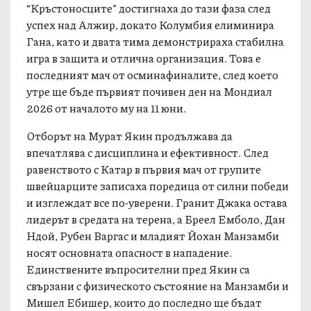
“Кръстоносците” достигнаха до тази фаза след
успех над Алжир, докато Колумбия елиминира
Гана, като и двата тима демонстрираха стабилна
игра в защита и отлична организация. Това е
последният мач от осминафиналите, след което
утре ще бъде първият почивен ден на Мондиал
2026 от началото му на 11 юни.
Отборът на Мурат Якин продължава да
впечатлява с дисциплина и ефективност. След
равенството с Катар в първия мач от групите
швейцарците записаха поредица от силни победи
и изглеждат все по-уверени. Гранит Джака остава
лидерът в средата на терена, а Бреел Емболо, Дан
Ндой, Рубен Варгас и младият Йохан Манзамби
носят основната опасност в нападение.
Единствените въпросителни пред Якин са
свързани с физическото състояние на Манзамби и
Мишел Ебишер, които до последно ще бъдат