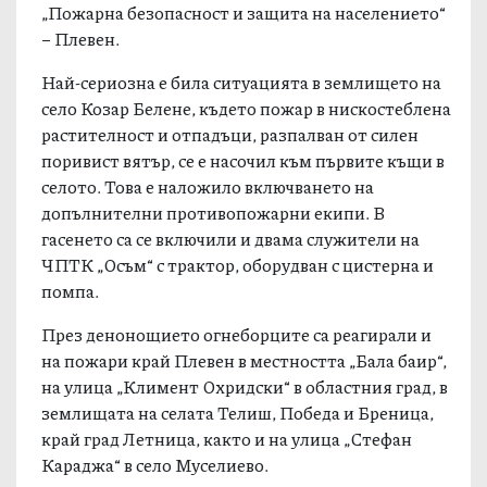
„Пожарна безопасност и защита на населението“
– Плевен.
Най-сериозна е била ситуацията в землището на
село Козар Белене, където пожар в нискостеблена
растителност и отпадъци, разпалван от силен
поривист вятър, се е насочил към първите къщи в
селото. Това е наложило включването на
допълнителни противопожарни екипи. В
гасенето са се включили и двама служители на
ЧПТК „Осъм“ с трактор, оборудван с цистерна и
помпа.
През денонощието огнеборците са реагирали и
на пожари край Плевен в местността „Бала баир“,
на улица „Климент Охридски“ в областния град, в
землищата на селата Телиш, Победа и Бреница,
край град Летница, както и на улица „Стефан
Караджа“ в село Муселиево.