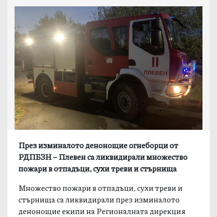
През изминалото денонощие огнеборци от
РДПБЗН – Плевен са ликвидирали множество
пожари в отпадъци, сухи треви и стърнища
Множество пожари в отпадъци, сухи треви и
стърнища са ликвидирали през изминалото
денонощие екипи на Регионалната дирекция