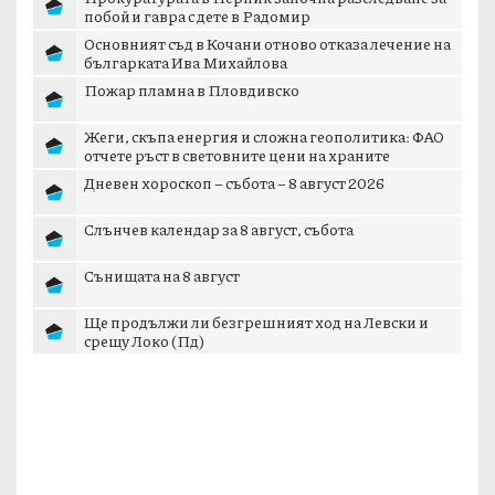
побой и гавра с дете в Радомир
Основният съд в Кочани отново отказа лечение на
българката Ива Михайлова
Пожар пламна в Пловдивско
Жеги, скъпа енергия и сложна геополитика: ФАО
отчете ръст в световните цени на храните
Дневен хороскоп – събота – 8 август 2026
Слънчев календар за 8 август, събота
Сънищата на 8 август
Ще продължи ли безгрешният ход на Левски и
срещу Локо (Пд)