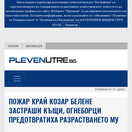
Ние и нашите партньори използваме технологии като “Бисквитки” за
персонализиране на съдържанието и рекламите, които виждате, както и за да
анализираме трафика на сайта. Изберете “Приемам”, за да приемете използването на
тези технологии. За повече информация, моля запознайте се с обновените
“Политика
за Поверителност”
и
“Политика за Бисквитки”
на АЛТЕРНАТИВ МЕДИЯ ГРУП
ЕООД.
Приемам
НОВИНИ
МУЛТИМЕДИЯ
Новините от днес
ПОЖАР КРАЙ КОЗАР БЕЛЕНЕ
ЗАСТРАШИ КЪЩИ, ОГНЕБОРЦИ
ПРЕДОТВРАТИХА РАЗРАСТВАНЕТО МУ