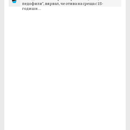
казуса с италианските тийнейджъри в Банско
37-годишният Георги е пребит от „ловци на
педофили“, вярвал, че отива на среща с 15-
годишн...