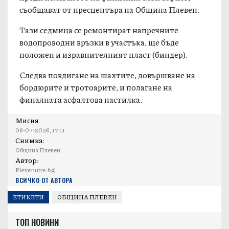
По ул. „Шипка“ вървят довършителни дейности
преди полагането на финалния слой асфалт,
съобщават от пресцентъра на Община Плевен.
Тази седмица се ремонтират напречните
водопроводни връзки в участъка, ще бъде
положен и изравнителният пласт (биндер).
Следва повдигане на шахтите, довършване на
бордюрите и тротоарите, и полагане на
финалната асфалтова настилка.
Мисия
06-07-2026, 17:11
Снимка:
Община Плевен
Автор:
Plevenutre.bg
ВСИЧКО ОТ АВТОРА
ЕТИКЕТИ
ОБЩИНА ПЛЕВЕН