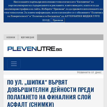
Ние и нашите партньори използваме технологии като “Бисквитки” за
персонализиране на съдържанието и рекламите, които виждате, както и за да
анализираме трафика на сайта. Изберете “Приемам”, за да приемете използването на
тези технологии. За повече информация, моля запознайте се с обновените
“Политика
за Поверителност”
и
“Политика за Бисквитки”
на АЛТЕРНАТИВ МЕДИЯ ГРУП
ЕООД.
Приемам
НОВИНИ
МУЛТИМЕДИЯ
Новините от днес
ПО УЛ. „ШИПКА“ ВЪРВЯТ
ДОВЪРШИТЕЛНИ ДЕЙНОСТИ ПРЕДИ
ПОЛАГАНЕТО НА ФИНАЛНИЯ СЛОЙ
АСФАЛТ (СНИМКИ)