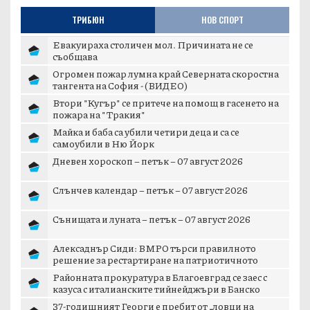
ТРИБЮН
НОВ СПОРТ
Евакуираха столичен мол. Причината не се
съобщава
Огромен пожар лумна край Северната скоростна
тангента на София - (ВИДЕО)
Втори "Кугър" се притече на помощ в гасенето на
пожара на "Тракия"
Майка и баба са убили четири деца и са се
самоубили в Ню Йорк
Дневен хороскоп – петък – 07 август 2026
Слънчев календар – петък – 07 август 2026
Сънищата и луната – петък – 07 август 2026
Алексаднър Сиди: ВМРО търси правилното
решение за рестартиране на патриотичното
пространст...
Районната прокуратура в Благоевград се заес с