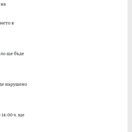
 на
нето в
ело ще бъде
ъде нарушено
14:00 ч. ще