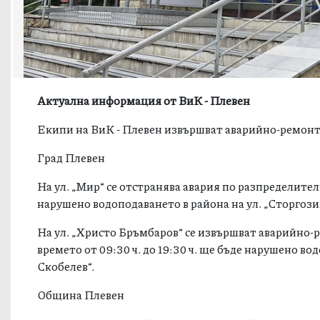
Актуална информация от ВиК - Плевен
Екипи на ВиК - Плевен извършват аварийно-ремонтни
Град Плевен
На ул. „Мир“ се отстранява авария по разпределителн
нарушено водоподаването в района на ул. „Сторгозия
На ул. „Христо Бръмбаров“ се извършват аварийно
времето от 09:30 ч. до 19:30 ч. ще бъде нарушено вод
Скобелев“.
Община Плевен