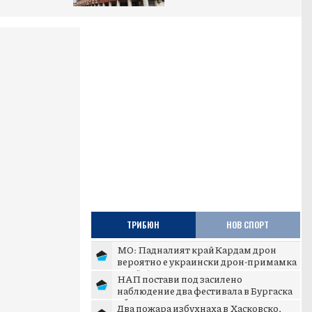
ТРИБЮН
НОВ СПОРТ
МО: Падналият край Кардам дрон
вероятно е украински дрон-примамка
„Майя“
НАП постави под засилено
наблюдение два фестивала в Бургаска
област
Два пожара избухнаха в Хасковско,