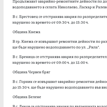
Продължават аварийно-ремонтните дейности по дов
водоподаването в селата Николаево, Ласкар и Ралев
В с. Брестовец се отстранява авария по разпредели
нарушено за времето от 09:30 ч. до 15:30 ч.
Община Кнежа
В гр. Кнежа се извършват ремонтни дейности по разп
ще бъде нарушено водоподаването по ул. „Рила“.
В с. Бреница се отстранява авария по разпределите
нарушено за времето от 09:00 ч. до 12:00 ч.
Община Червен бряг
В с. Горник се извършват аварийно-ремонтни дейнос
до 15:30 ч. ще бъде нарушено водоподаването във вис
Община Белене
В с. Деков се отстранява авария по вътрешната вод