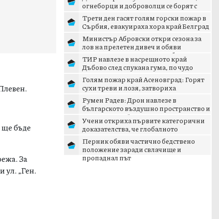
огнеборци и доброволци се борят с
пламъците
Трети ден гасят голям горски пожар в
Сърбия, евакуираха хора край Белград
Министър Абровски откри сезона за
лов на прелетен дивеч и обяви
дигитализация на ловните б...
ТИР навлезе в насрещното край
Дъбово след спукана гума, по чудо
няма жертви
Голям пожар край Асеновград: Горят
Плевен.
сухи треви и лозя, затвориха
околовръстния път
Румен Радев: Дрон навлезе в
българското въздушно пространство и
се взриви край границата с...
Учени откриха първите категорични
. ще бъде
доказателства, че глобалното
затопляне се ускорява
Перник обяви частично бедствено
положение заради свлачище и
пропаднал път
ежа. За
 ул. „Ген.