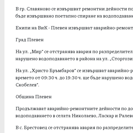
В гр. Славяново се извършват ремонтни дейности по 
бъде извършвано поетапно спиране на водоподаване
Екипи на ВиК - Плевен извършват аварийно-ремонтни
Град Плевен
На ул. „Мир“ се отстранява авария по разпределителн
нарушено водоподаването в района на ул. „Сторгозия
На ул. „Христо Бръмбаров“ се извършват аварийно
времето от 09:30 ч. до 19:30 ч. ще бъде нарушено вод
Скобелев“.
Община Плевен
Продължават аварийно-ремонтните дейности по дов
водоподаването в селата Николаево, Ласкар и Ралев
В с. Брестовец се отстранява авария по разпредели