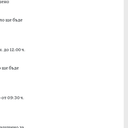
шено
ло ще бъде
 до 12:00 ч.
о ще бъде
от 09:30 ч.
нарушено за