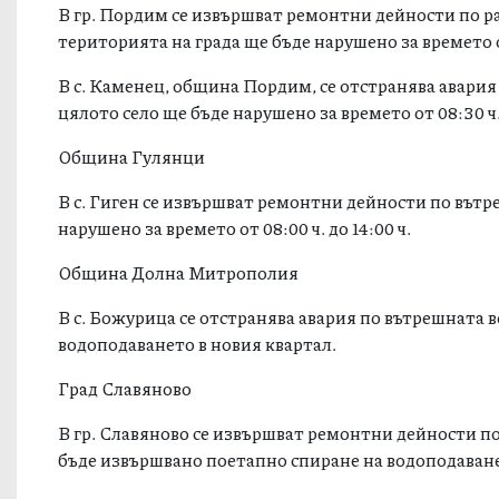
В гр. Пордим се извършват ремонтни дейности по 
територията на града ще бъде нарушено за времето от
В с. Каменец, община Пордим, се отстранява авари
цялото село ще бъде нарушено за времето от 08:30 ч. 
Община Гулянци
В с. Гиген се извършват ремонтни дейности по вът
нарушено за времето от 08:00 ч. до 14:00 ч.
Община Долна Митрополия
В с. Божурица се отстранява авария по вътрешната в
водоподаването в новия квартал.
Град Славяново
В гр. Славяново се извършват ремонтни дейности по 
бъде извършвано поетапно спиране на водоподаван