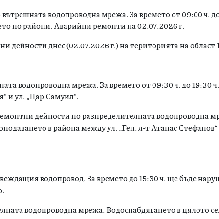
вътрешната водопроводна мрежа. За времето от 09:00 ч. до 
то по райони. Аварийни ремонти на 02.07.2026 г.
 дейности днес (02.07.2026 г.) на територията на област 
ата водопроводна мрежа. За времето от 09:30 ч. до 19:30 ч
“ и ул. „Цар Самуил“.
-ремонтни дейности по разпределителната водопроводна мр
оподаването в района между ул. „Ген. л-т Атанас Стефанов“ и
еждащия водопровод. За времето до 15:30 ч. ще бъде нару
о.
телната водопроводна мрежа. Водоснабдяването в цялото се