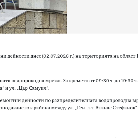
 дейности днес (02.07.2026 г.) на територията на област 
ата водопроводна мрежа. За времето от 09:30 ч. до 19:30 ч
“ и ул. „Цар Самуил“.
-ремонтни дейности по разпределителната водопроводна мр
оподаването в района между ул. „Ген. л-т Атанас Стефанов“ и