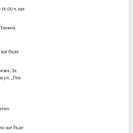
14:00 ч. ще
Плевен.
. ще бъде
ежа. За
 ул. „Ген.
шено
ло ще бъде