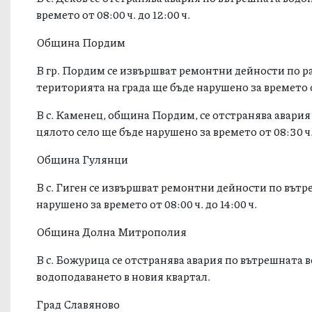
времето от 08:00 ч. до 12:00 ч.
Община Пордим
В гр. Пордим се извършват ремонтни дейности по 
територията на града ще бъде нарушено за времето от
В с. Каменец, община Пордим, се отстранява авари
цялото село ще бъде нарушено за времето от 08:30 ч. 
Община Гулянци
В с. Гиген се извършват ремонтни дейности по вът
нарушено за времето от 08:00 ч. до 14:00 ч.
Община Долна Митрополия
В с. Божурица се отстранява авария по вътрешната в
водоподаването в новия квартал.
Град Славяново