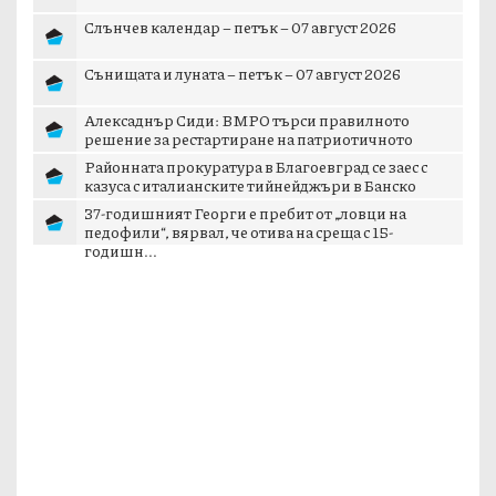
Слънчев календар – петък – 07 август 2026
Сънищата и луната – петък – 07 август 2026
Алексаднър Сиди: ВМРО търси правилното
решение за рестартиране на патриотичното
пространст...
Районната прокуратура в Благоевград се заес с
казуса с италианските тийнейджъри в Банско
37-годишният Георги е пребит от „ловци на
педофили“, вярвал, че отива на среща с 15-
годишн...