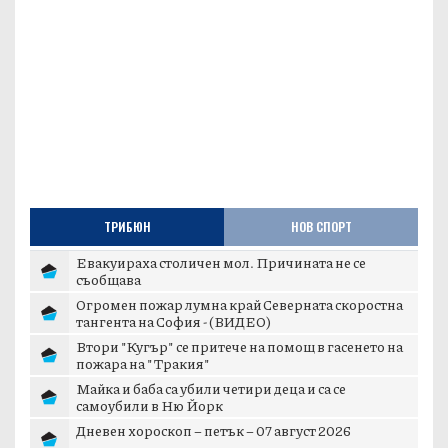
ТРИБЮН
НОВ СПОРТ
Евакуираха столичен мол. Причината не се
съобщава
Огромен пожар лумна край Северната скоростна
тангента на София - (ВИДЕО)
Втори "Кугър" се притече на помощ в гасенето на
пожара на "Тракия"
Майка и баба са убили четири деца и са се
самоубили в Ню Йорк
Дневен хороскоп – петък – 07 август 2026