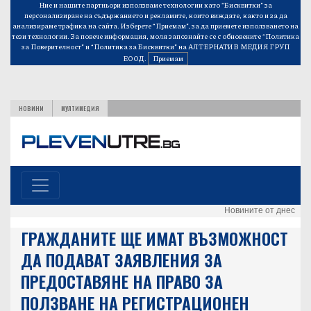
Ние и нашите партньори използваме технологии като “Бисквитки” за
персонализиране на съдържанието и рекламите, които виждате, както и за да
анализираме трафика на сайта. Изберете “Приемам”, за да приемете използването на
тези технологии. За повече информация, моля запознайте се с обновените
“Политика
за Поверителност”
и
“Политика за Бисквитки”
на АЛТЕРНАТИВ МЕДИЯ ГРУП
ЕООД.
Приемам
НОВИНИ
МУЛТИМЕДИЯ
Новините от днес
ГРАЖДАНИТЕ ЩЕ ИМАТ ВЪЗМОЖНОСТ
ДА ПОДАВАТ ЗАЯВЛЕНИЯ ЗА
ПРЕДОСТАВЯНЕ НА ПРАВО ЗА
ПОЛЗВАНЕ НА РЕГИСТРАЦИОНЕН