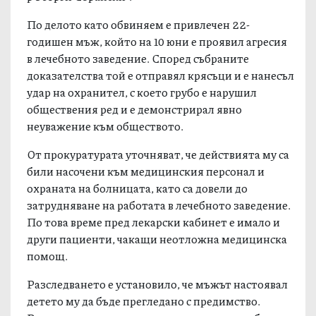
По делото като обвиняем е привлечен 22-
годишен мъж, който на 10 юни е проявил агресия
в лечебното заведение. Според събраните
доказателства той е отправял крясъци и е нанесъл
удар на охранител, с което грубо е нарушил
обществения ред и е демонстрирал явно
неуважение към обществото.
От прокуратурата уточняват, че действията му са
били насочени към медицинския персонал и
охраната на болницата, като са довели до
затрудняване на работата в лечебното заведение.
По това време пред лекарски кабинет е имало и
други пациенти, чакащи неотложна медицинска
помощ.
Разследването е установило, че мъжът настоявал
детето му да бъде прегледано с предимство.