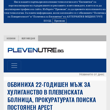
Ние и нашите партньори използваме технологии като “Бисквитки” за
персонализиране на съдържанието и рекламите, които виждате, както и за да
анализираме трафика на сайта. Изберете “Приемам”, за да приемете използването на
тези технологии. За повече информация, моля запознайте се с обновените
“Политика
за Поверителност”
и
“Политика за Бисквитки”
на АЛТЕРНАТИВ МЕДИЯ ГРУП
ЕООД.
Приемам
НОВИНИ
МУЛТИМЕДИЯ
Новините от днес
ОБВИНИХА 22-ГОДИШЕН МЪЖ ЗА
ХУЛИГАНСТВО В ПЛЕВЕНСКАТА
БОЛНИЦА, ПРОКУРАТУРАТА ПОИСКА
ПОСТОЯНЕН АРЕСТ