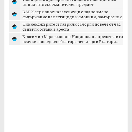
инцидента със съмнителен предмет
БАБХ спря внос на зеленчуци с наднормено
съдържание на пестициди и смокини, замърсени с
аф...
Тийнейджърите се гаврили с Георги повече от час,
съдът ги остави в ареста
Красимир Каракачанов: Национални предатели са
всички, нападнали българските деца и Българи...