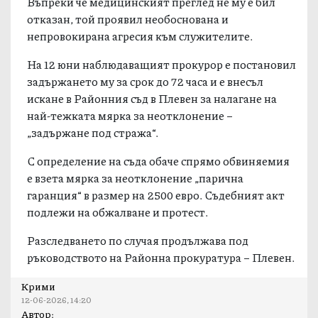
Въпреки че медицинският преглед не му е бил
отказан, той проявил необоснована и
непровокирана агресия към служителите.
На 12 юни наблюдаващият прокурор е постановил
задържането му за срок до 72 часа и е внесъл
искане в Районния съд в Плевен за налагане на
най-тежката мярка за неотклонение –
„задържане под стража“.
С определение на съда обаче спрямо обвиняемия
е взета мярка за неотклонение „парична
гаранция“ в размер на 2500 евро. Съдебният акт
подлежи на обжалване и протест.
Разследването по случая продължава под
ръководството на Районна прокуратура – Плевен.
Крими
12-06-2026, 14:20
Автор: