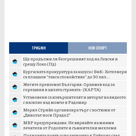
ТРИБЮН
НОВ СПОРТ
Ще продължи ли безгрешният ход на Левски и
срещу Локо (Пд)
Бургаската прокуратура за казуса с ВиК: Хотелиери
са плащали "такса спокойствие" до 30 хил...
Жегите превземат България: Оранжев код за
горещини в цялата страната - (КАРТА)
Установени са извършителят и авторът на видеото
с насилие над момче в Радомир
Мерил Стрийп организира търг с костюми от
„Дяволът носи Прада 2“
МВР предупреждава: Не вярвайте на мними
лечители от Родопите и съмнителни мехлеми
Полицията претърсва летището в Лайпциг след