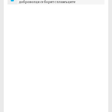
доброволци се борят с пламъците