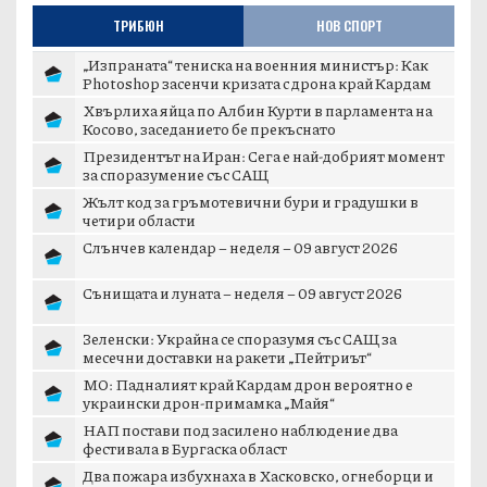
ТРИБЮН
НОВ СПОРТ
„Изпраната“ тениска на военния министър: Как
Photoshop засенчи кризата с дрона край Кардам
Хвърлиха яйца по Албин Курти в парламента на
Косово, заседанието бе прекъснато
Президентът на Иран: Сега е най-добрият момент
за споразумение със САЩ
Жълт код за гръмотевични бури и градушки в
четири области
Слънчев календар – неделя – 09 август 2026
Сънищата и луната – неделя – 09 август 2026
Зеленски: Украйна се споразумя със САЩ за
месечни доставки на ракети „Пейтриът“
МО: Падналият край Кардам дрон вероятно е
украински дрон-примамка „Майя“
НАП постави под засилено наблюдение два
фестивала в Бургаска област
Два пожара избухнаха в Хасковско, огнеборци и