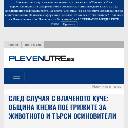
Ние и нашите партньори използваме технологии като “Бисквитки” за
персонализиране на съдържанието и рекламите, които виждате, както и за да
анализираме трафика на сайта. Изберете “Приемам”, за да приемете използването на
тези технологии. За повече информация, моля запознайте се с обновените
“Политика
за Поверителност”
и
“Политика за Бисквитки”
на АЛТЕРНАТИВ МЕДИЯ ГРУП
ЕООД.
Приемам
НОВИНИ
МУЛТИМЕДИЯ
Новините от днес
СЛЕД СЛУЧАЯ С ВЛАЧЕНОТО КУЧЕ:
ОБЩИНА КНЕЖА ПОЕ ГРИЖИТЕ ЗА
ЖИВОТНОТО И ТЪРСИ ОСИНОВИТЕЛИ