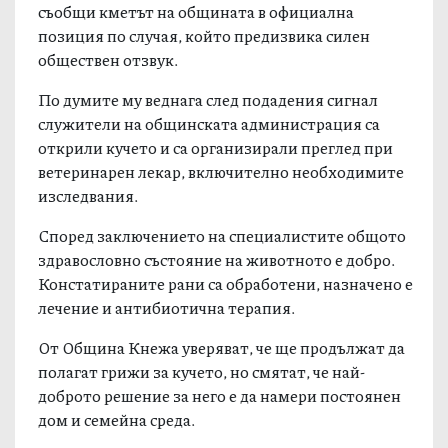
съобщи кметът на общината в официална
позиция по случая, който предизвика силен
обществен отзвук.
По думите му веднага след подадения сигнал
служители на общинската администрация са
открили кучето и са организирали преглед при
ветеринарен лекар, включително необходимите
изследвания.
Според заключението на специалистите общото
здравословно състояние на животното е добро.
Констатираните рани са обработени, назначено е
лечение и антибиотична терапия.
От Община Кнежа уверяват, че ще продължат да
полагат грижи за кучето, но смятат, че най-
доброто решение за него е да намери постоянен
дом и семейна среда.