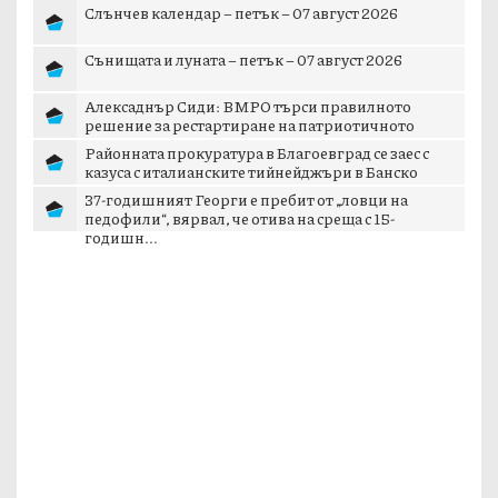
Слънчев календар – петък – 07 август 2026
Сънищата и луната – петък – 07 август 2026
Алексаднър Сиди: ВМРО търси правилното
решение за рестартиране на патриотичното
пространст...
Районната прокуратура в Благоевград се заес с
казуса с италианските тийнейджъри в Банско
37-годишният Георги е пребит от „ловци на
педофили“, вярвал, че отива на среща с 15-
годишн...