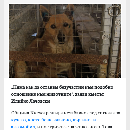
„Няма как да останем безучастни към подобно
отношение към животните“, заяви кметът
Илийчо Лачовски
Община Кнежа реагира незабавно след сигнала за
кучето, което беше влачено, вързано за
автомобил
, и пое грижите за животното. Това