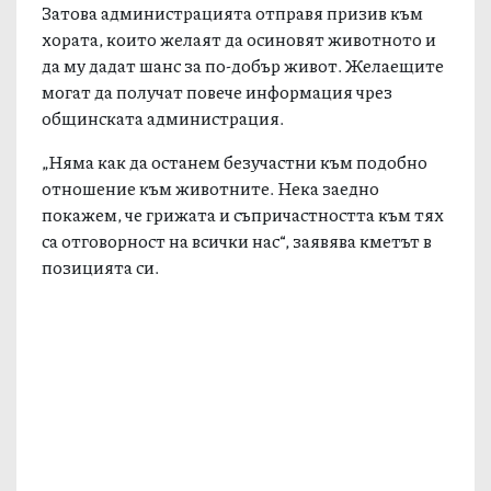
Затова администрацията отправя призив към
хората, които желаят да осиновят животното и
да му дадат шанс за по-добър живот. Желаещите
могат да получат повече информация чрез
общинската администрация.
„Няма как да останем безучастни към подобно
отношение към животните. Нека заедно
покажем, че грижата и съпричастността към тях
са отговорност на всички нас“, заявява кметът в
позицията си.