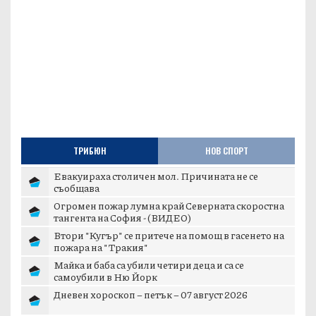
ТРИБЮН
НОВ СПОРТ
Евакуираха столичен мол. Причината не се
съобщава
Огромен пожар лумна край Северната скоростна
тангента на София - (ВИДЕО)
Втори "Кугър" се притече на помощ в гасенето на
пожара на "Тракия"
Майка и баба са убили четири деца и са се
самоубили в Ню Йорк
Дневен хороскоп – петък – 07 август 2026