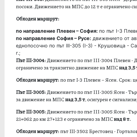
посоки. Движението на МПС до 12 т е ограничено с
Обходен маршрут:
по направление Плевен – София:
по път I-3 Пле
по направление София – Русе:
движението от авт
еднопосочно по път III-305 (I-3) - Крушовица - С
г.;
Път ІІІ-3004:
Движението по път III-3004 Плевен - Д
ограничено за транзитно движение на МПС
над 3,5 
Обходен маршрут:
по път І-3 Плевен – Ясен. Срок: 
Път ІІІ-3005:
Движението по път III-3005 Ясен - Търн
за движение на МПС
над 3,5 т
, осигурен е сигнализ
Път ІІІ-3005:
Движението по път III-3005 Ясен - Търн
21+062 до км 27+123 е ограничено за МПС
над 8 т.
Обходен маршрут:
път ІІІ-3502 Брестовец - Гортало