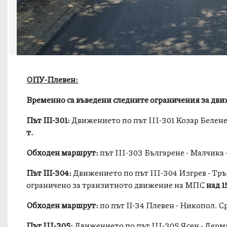
ОПУ-Плевен:
Временно са въведени следните ограничения за дв
Път ІІІ-301:
Движението по път III-301 Козар Белене
т.
Обходен маршрут:
път III-303 Българене - Малчика 
Път ІІІ-304:
Движението по път III-304 Изгрев - Трън
ограничено за транзитното движение на МПС
над 1
Обходен маршрут:
по път ІІ-34 Плевен - Никопол. 
Път III-305:
Движението по път III-305 Ясен - Дерм