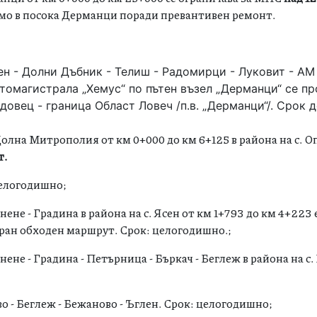
амо в посока Дерманци поради превантивен ремонт.
вен - Долни Дъбник - Телиш - Радомирци - Луковит - АМ 
омагистрала „Хемус“ по пътен възел „Дерманци“ се пр
адовец - граница Област Ловеч /п.в. „Дерманци“/. Срок д
олна Митрополия от км 0+000 до км 6+125 в района на с. О
т.
целогодишно;
ене - Градина в района на с. Ясен от км 1+793 до км 4+223
иран обходен маршрут. Срок: целогодишно.;
ене - Градина - Петърница - Бъркач - Беглеж в района на с.
во - Беглеж - Бежаново - Ъглен. Срок: целогодишно;