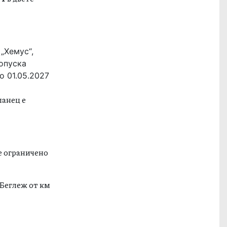
„Хемус“,
опуска
о 01.05.2027
панец е
 е ограничено
 Беглеж от км