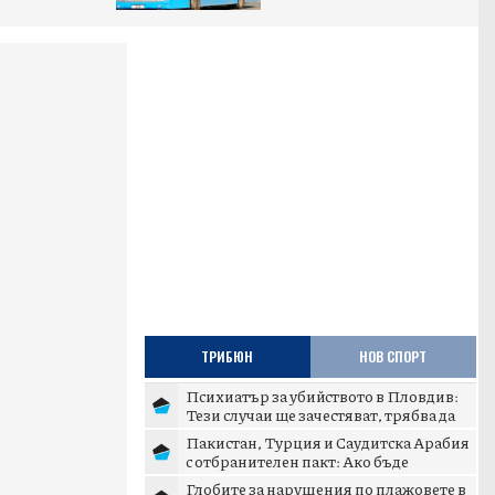
ТРИБЮН
НОВ СПОРТ
Психиатър за убийството в Пловдив:
Тези случаи ще зачестяват, трябва да
има сурови наказан...
Пакистан, Турция и Саудитска Арабия
с отбранителен пакт: Ако бъде
нападната една – отвръща...
Глобите за нарушения по плажовете в