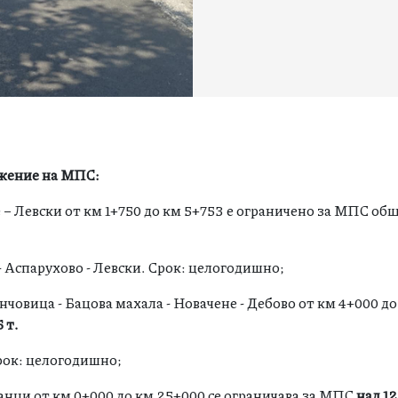
ижение на МПС:
 – Левски от км 1+750 до км 5+753 е ограничено за МПС об
- Аспарухово - Левски. Срок: целогодишно;
човица - Бацова махала - Новачене - Дебово от км 4+000 до
5 т.
Срок: целогодишно;
анци от км 0+000 до км 25+000 се ограничава за МПС
над 12