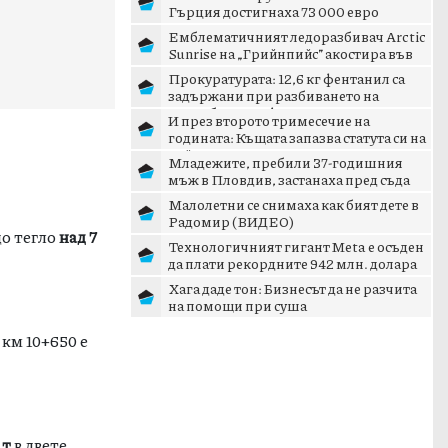
Гърция достигнаха 73 000 евро
Емблематичният ледоразбивач Arctic
Sunrise на „Грийнпийс” акостира във
Варна
Прокуратурата: 12,6 кг фентанил са
задържани при разбиването на
наркобаза в София
И през второто тримесечие на
годината: Къщата запазва статута си на
най-предпочитаното жил...
Младежите, пребили 37-годишния
мъж в Пловдив, застанаха пред съда
Малолетни се снимаха как бият дете в
Радомир (ВИДЕО)
що тегло
над 7
Технологичният гигант Meta е осъден
да плати рекордните 942 млн. долара
заради вредите вър...
Хага даде тон: Бизнесът да не разчита
на помощи при суша
 км 10+650 е
 т
в двете