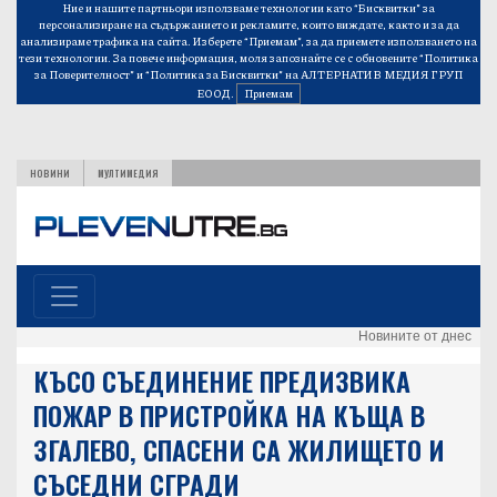
Ние и нашите партньори използваме технологии като “Бисквитки” за
персонализиране на съдържанието и рекламите, които виждате, както и за да
анализираме трафика на сайта. Изберете “Приемам”, за да приемете използването на
тези технологии. За повече информация, моля запознайте се с обновените
“Политика
за Поверителност”
и
“Политика за Бисквитки”
на АЛТЕРНАТИВ МЕДИЯ ГРУП
ЕООД.
Приемам
НОВИНИ
МУЛТИМЕДИЯ
Новините от днес
КЪСО СЪЕДИНЕНИЕ ПРЕДИЗВИКА
ПОЖАР В ПРИСТРОЙКА НА КЪЩА В
ЗГАЛЕВО, СПАСЕНИ СА ЖИЛИЩЕТО И
СЪСЕДНИ СГРАДИ