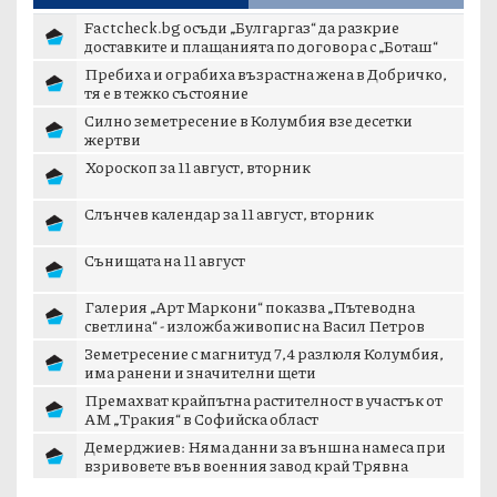
Factcheck.bg осъди „Булгаргаз“ да разкрие
доставките и плащанията по договора с „Боташ“
Пребиха и ограбиха възрастна жена в Добричко,
тя е в тежко състояние
Силно земетресение в Колумбия взе десетки
жертви
Хороскоп за 11 август, вторник
Слънчев календар за 11 август, вторник
Сънищата на 11 август
Галерия „Арт Маркони“ показва „Пътеводна
светлина“ - изложба живопис на Васил Петров
Земетресение с магнитуд 7,4 разлюля Колумбия,
има ранени и значителни щети
Премахват крайпътна растителност в участък от
АМ „Тракия“ в Софийска област
Демерджиев: Няма данни за външна намеса при
взривовете във военния завод край Трявна