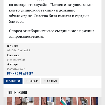
на пожарната служба в Плевен е потушил огъня,
който унищожил техника и домашно
обзавеждане. Спасена била къщата и сгради в
близост.
Според огнеборците късо съединение е причина
за произшествието.
Крими
03-06-2026, 11:53
Снимка:
plevenutre.bg
Автор:
Plevenutre.bg
ВСИЧКО ОТ АВТОРА
ЕТИКЕТИ
ПОЖАР
ЗГАЛЕВО
ТОП НОВИНИ