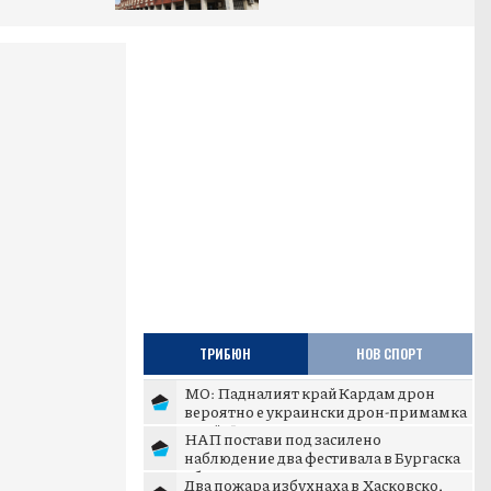
ТРИБЮН
НОВ СПОРТ
МО: Падналият край Кардам дрон
вероятно е украински дрон-примамка
„Майя“
НАП постави под засилено
наблюдение два фестивала в Бургаска
област
Два пожара избухнаха в Хасковско,