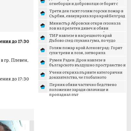
огнеборци и доброволци се борят с
пламъците
Трети ден гасят голям горски пожар в
Сърбия, евакуираха хора край Белград
Министър Абровски откри сезона за
лов на прелетен дивеч и обяви
дигитализация на ловните б...
ТИР навлезе в насрещното край
Дъбово след спукана гума, по чудо
ения до 17:30
няма жертви
Голям пожар край Асеновград: Горят
сухи треви и лозя, затвориха
околовръстния път
в гр. Плевен,
Румен Радев: Дрон навлезе в
българското въздушно пространство и
се взриви край границата с...
Учени откриха първите категорични
доказателства, че глобалното
ения до 17:30
затопляне се ускорява
Перник обяви частично бедствено
положение заради свлачище и
пропаднал път