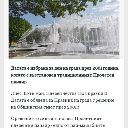
Датата е избрана за ден на града през 2001 година,
когато е възстановен традиционният Пролетен
панаир
Днес, 15-ти май, Плевен чества своя празник!
Датата е обявена за Празник на града с решение
на Общинския съвет през 2001 г.
С решението се възстановява Пролетният
плевенски панаир - едно от най-мащабните