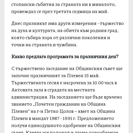
стопански събития за страната ни в миналото,
провеждал се през третата седмица на май.
Днес празникът има други измерения - тържество
на духа и културата, на обичта към родния град,
която събира хора от различни поколения и
точки на страната и чужбина.
Какво предлага програмата за празничния ден?
С тържествено заседание на Общинския съвет ще
започне празничният за Плевен 15 май.
Тържествената сесия е насрочена за 10.00 часа в
Актовата зала в сградата на местната
администрация. На заседанието ще бъде връчено
званието „Почетен гражданин на Община
Плевен“ на г-н Петко Цолов – кмет на Община
Плевен в мандат 1987 - 1991 г. Предложението
получи единодушното одобрение на Общинския
съвет. Клетва ще положат и двама новообявени