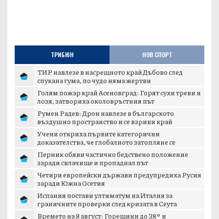
ТРИБЮН
НОВ СПОРТ
ТИР навлезе в насрещното край Дъбово след
спукана гума, по чудо няма жертви
Голям пожар край Асеновград: Горят сухи треви и
лозя, затвориха околовръстния път
Румен Радев: Дрон навлезе в българското
въздушно пространство и се взриви край
границата с...
Учени откриха първите категорични
доказателства, че глобалното затопляне се
ускорява
Перник обяви частично бедствено положение
заради свлачище и пропаднал път
Четири европейски държави предупредиха Русия
заради Южна Осетия
Испания постави ултиматум на Италия за
граничните проверки след кризата в Сеута
Времето на 8 август: Горещини до 38° и