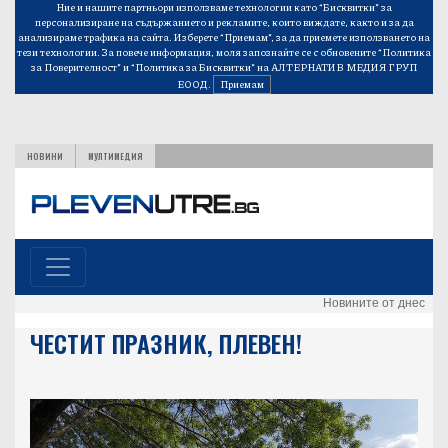
Ние и нашите партньори използваме технологии като “Бисквитки” за
персонализиране на съдържанието и рекламите, които виждате, както и за да
анализираме трафика на сайта. Изберете “Приемам”, за да приемете използването на
тези технологии. За повече информация, моля запознайте се с обновените
“Политика
за Поверителност”
и
“Политика за Бисквитки”
на АЛТЕРНАТИВ МЕДИЯ ГРУП
ЕООД.
Приемам
НОВИНИ
МУЛТИМЕДИЯ
Новините от днес
ЧЕСТИТ ПРАЗНИК, ПЛЕВЕН!