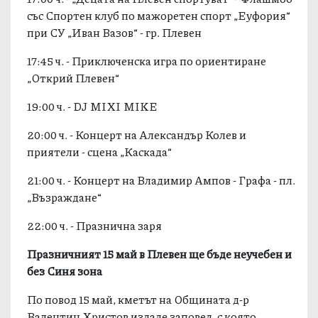
със Спортен клуб по мажоретен спорт „Еуфория“
при СУ „Иван Вазов“ - гр. Плевен
17:45 ч. - Приключенска игра по ориентиране
„Открий Плевен“
19:00 ч. - DJ MIXI MIKE
20:00 ч. - Концерт на Александър Колев и
приятели - сцена „Каскада“
21:00 ч. - Концерт на Владимир Ампов - Графа - пл.
„Възраждане“
22:00 ч. - Празнична заря
Празничният 15 май в Плевен ще бъде неучебен и
без Синя зона
По повод 15 май, кметът на Общината д-р
Валентин Христов издаде заповед, с която