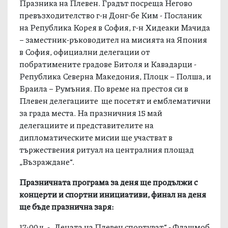
Празника на Плевен. Градът посреща Негово
превъзходителство г-н Донг-бе Ким - Посланик
на Република Корея в София, г-н Хидеаки Мачида
– заместник-ръководител на мисията на Япония
в София, официални делегации от
побратимените градове Битоля и Кавадарци -
Република Северна Македония, Плоцк – Полша, и
Браила – Румъния. По време на престоя си в
Плевен делегациите ще посетят и емблематични
за града места. На празничния 15 май
делегациите и представителите на
дипломатическите мисии ще участват в
тържествения ритуал на централния площад
„Възраждане“.
Празничната програма за деня ще продължи с
концерти и спортни инициативи, финал на деня
ще бъде празнична заря:
17:00 ч. - „Децата на Плевен спортуват“ - Флашмоб