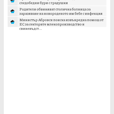
следобедни бури с градушки
Родители обвиняват столична болница за
заразяване на новороденото им бебе с инфекция
Министър Абровси поиска извънредна помощ от
ЕС за секторите млекопроизводство и
свиневъдст...