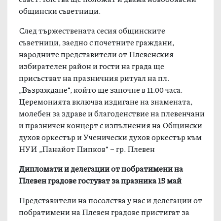
общински съветници.
След тържествената сесия общинските
съветници, заедно с почетните граждани,
народните представители от Плевенския
избирателен район и гости на града ще
присъстват на празничния ритуал на пл.
„Възраждане“, който ще започне в 11.00 часа.
Церемонията включва издигане на знамената,
молебен за здраве и благоденствие на плевенчани
и празничен концерт с изпълнения на Общински
духов оркестър и Ученически духов оркестър към
НУИ „Панайот Пипков“ – гр. Плевен
Дипломати и делегации от побратимени на
Плевен градове гостуват за празника 15 май
Представители на посолства у нас и делегации от
побратимени на Плевен градове пристигат за