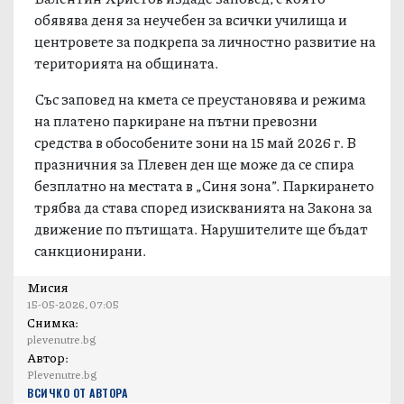
обявява деня за неучебен за всички училища и
центровете за подкрепа за личностно развитие на
територията на общината.
Със заповед на кмета се преустановява и режима
на платено паркиране на пътни превозни
средства в обособените зони на 15 май 2026 г. В
празничния за Плевен ден ще може да се спира
безплатно на местата в „Синя зона”. Паркирането
трябва да става според изискванията на Закона за
движение по пътищата. Нарушителите ще бъдат
санкционирани.
Мисия
15-05-2026, 07:05
Снимка:
plevenutre.bg
Автор:
Plevenutre.bg
ВСИЧКО ОТ АВТОРА