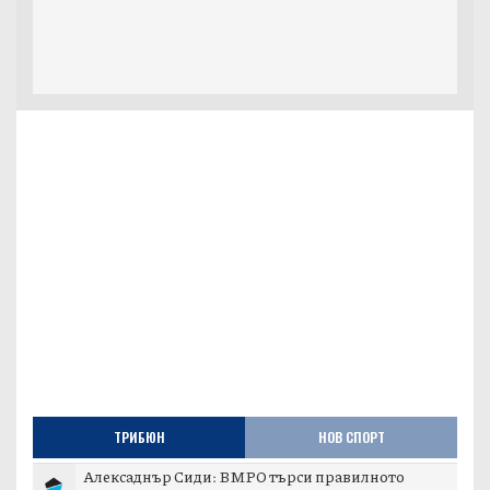
ТРИБЮН
НОВ СПОРТ
Алексаднър Сиди: ВМРО търси правилното