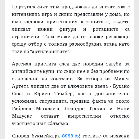
Португалският тим продължава да впечатлява с
интензивна игра и силно представяне у дома, но
има кадрови притеснения в защитата, където
липсват важни фигури и ротациите са
ограничени. Това може да се окаже решаващо
срещу отбор с толкова разнообразна атака като
тази на “артилеристите”.
Арсенал пристига след две поредни загуби за
английските купи, но също не е и без проблеми по
отношение на контузии. За отбора на Микел
Артета липсват две от ключовите звена - Букайо
Сака и Юриен Тимбер, което допълнително
усложнява ситуацията, предвид факта че около
Габриел Магалаеш, Леандро Тросар и Нони
Мадуеке остават въпросителни относно
участието им в сблъсъка.
Според букмейкъра
8888.bg
гостите са изявени