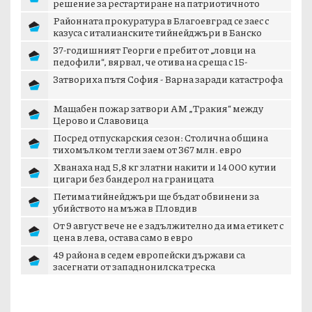
решение за рестартиране на патриотичното
пространст...
Районната прокуратура в Благоевград се заес с
казуса с италианските тийнейджъри в Банско
37-годишният Георги е пребит от „ловци на
педофили“, вярвал, че отива на среща с 15-
годишн...
Затвориха пътя София - Варна заради катастрофа
Мащабен пожар затвори АМ „Тракия“ между
Церово и Славовица
Посред отпускарския сезон: Столична община
тихомълком тегли заем от 367 млн. евро
Хванаха над 5,8 кг златни накити и 14 000 кутии
цигари без бандерол на границата
Петима тийнейджъри ще бъдат обвинени за
убийството на мъжа в Пловдив
От 9 август вече не е задължително да има етикет с
цена в лева, остава само в евро
49 района в седем европейски държави са
засегнати от западнонилска треска