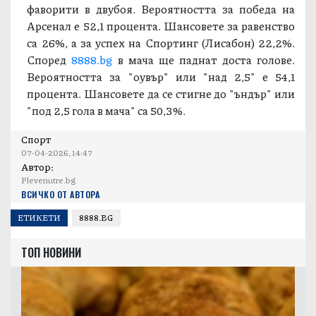
фаворити в двубоя. Вероятността за победа на
Арсенал е 52,1 процента. Шансовете за равенство
са 26%, а за успех на Спортинг (Лисабон) 22,2%.
Според
8888.bg
в мача ще паднат доста голове.
Вероятността за "оувър" или "над 2,5" е 54,1
процента. Шансовете да се стигне до "ъндър" или
"под 2,5 гола в мача" са 50,3%.
Спорт
07-04-2026, 14:47
Автор:
Plevenutre.bg
ВСИЧКО ОТ АВТОРА
ЕТИКЕТИ
8888.BG
ТОП НОВИНИ