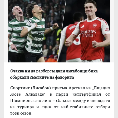
Очаква ни да разберем дали лисабонци биха
объркали сметките на фаворита
Спортинг (Лисабон) приема Арсенал на „Ещадио
Жозе Алваладе“ в първи четвъртфинал от
Шампионската лига – сблъсък между изненадата
на турнира и един от най-стабилните отбори
този сезон.