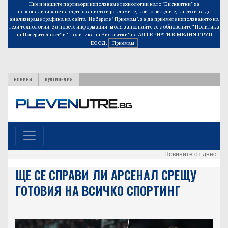
Ние и нашите партньори използваме технологии като “Бисквитки” за
персонализиране на съдържанието и рекламите, които виждате, както и за да
анализираме трафика на сайта. Изберете “Приемам”, за да приемете използването на
тези технологии. За повече информация, моля запознайте се с обновените
“Политика
за Поверителност”
и
“Политика за Бисквитки”
на АЛТЕРНАТИВ МЕДИЯ ГРУП
ЕООД.
Приемам
НОВИНИ
МУЛТИМЕДИЯ
Новините от днес
ЩЕ СЕ СПРАВИ ЛИ АРСЕНАЛ СРЕЩУ
ГОТОВИЯ НА ВСИЧКО СПОРТИНГ