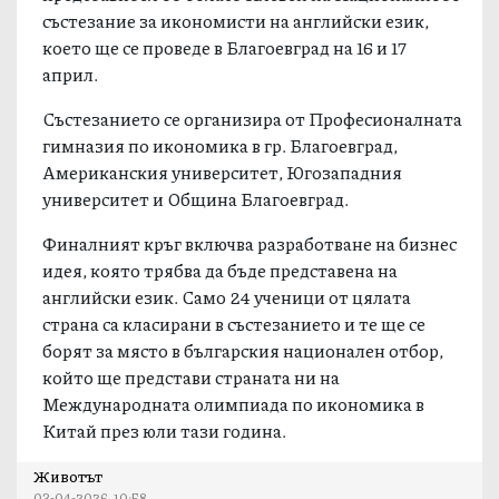
състезание за икономисти на английски език,
което ще се проведе в Благоевград на 16 и 17
април.
Състезанието се организира от Професионалната
гимназия по икономика в гр. Благоевград,
Американския университет, Югозападния
университет и Община Благоевград.
Финалният кръг включва разработване на бизнес
идея, която трябва да бъде представена на
английски език. Само 24 ученици от цялата
страна са класирани в състезанието и те ще се
борят за място в българския национален отбор,
който ще представи страната ни на
Международната олимпиада по икономика в
Китай през юли тази година.
Животът
03-04-2026, 10:58