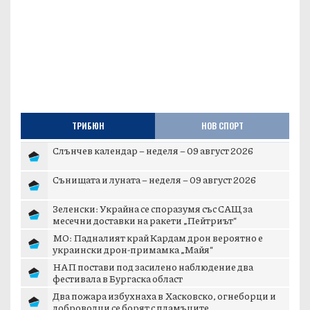
ТРИБЮН
НОВ СПОРТ
Слънчев календар – неделя – 09 август 2026
Сънищата и луната – неделя – 09 август 2026
Зеленски: Украйна се споразумя със САЩ за
месечни доставки на ракети „Пейтриът“
МО: Падналият край Кардам дрон вероятно е
украински дрон-примамка „Майя“
НАП постави под засилено наблюдение два
фестивала в Бургаска област
Два пожара избухнаха в Хасковско, огнеборци и
доброволци се борят с пламъците