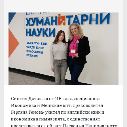
Синтия Дочовска от 11В клас, специалност
Икономика и Мениждмънт, с ръководител
Гергана Генова- учител по английски език и
икономика в гимназията, е единственият
представител от област Плевен на Националното