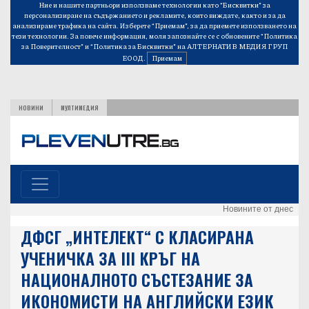
Ние и нашите партньори използваме технологии като “Бисквитки” за
персонализиране на съдържанието и рекламите, които виждате, както и за да
анализираме трафика на сайта. Изберете “Приемам”, за да приемете използването на
тези технологии. За повече информация, моля запознайте се с обновените
“Политика
за Поверителност”
и
“Политика за Бисквитки”
на АЛТЕРНАТИВ МЕДИЯ ГРУП
ЕООД.
Приемам
НОВИНИ
МУЛТИМЕДИЯ
Новините от днес
ДФСГ „ИНТЕЛЕКТ“ С КЛАСИРАНА
УЧЕНИЧКА ЗА III КРЪГ НА
НAЦИОНАЛНОТО СЪСТЕЗАНИЕ ЗА
ИКОНОМИСТИ НА АНГЛИЙСКИ ЕЗИК