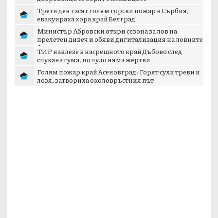
Трети ден гасят голям горски пожар в Сърбия,
евакуираха хора край Белград
Министър Абровски откри сезона за лов на
прелетен дивеч и обяви дигитализация на ловните
б...
ТИР навлезе в насрещното край Дъбово след
спукана гума, по чудо няма жертви
Голям пожар край Асеновград: Горят сухи треви и
лозя, затвориха околовръстния път