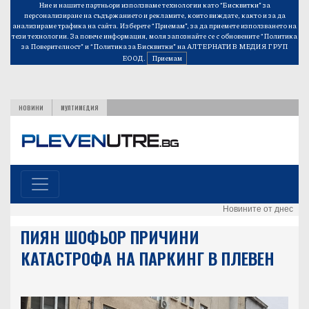
Ние и нашите партньори използваме технологии като “Бисквитки” за
персонализиране на съдържанието и рекламите, които виждате, както и за да
анализираме трафика на сайта. Изберете “Приемам”, за да приемете използването на
тези технологии. За повече информация, моля запознайте се с обновените
“Политика
за Поверителност”
и
“Политика за Бисквитки”
на АЛТЕРНАТИВ МЕДИЯ ГРУП
ЕООД.
Приемам
НОВИНИ
МУЛТИМЕДИЯ
Новините от днес
ПИЯН ШОФЬОР ПРИЧИНИ
КАТАСТРОФА НА ПАРКИНГ В ПЛЕВЕН