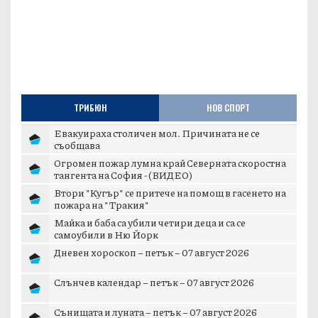
ТРИБЮН
НОВ СПОРТ
Евакуираха столичен мол. Причината не се
съобщава
Огромен пожар лумна край Северната скоростна
тангента на София - (ВИДЕО)
Втори "Кугър" се притече на помощ в гасенето на
пожара на "Тракия"
Майка и баба са убили четири деца и са се
самоубили в Ню Йорк
Дневен хороскоп – петък – 07 август 2026
Слънчев календар – петък – 07 август 2026
Сънищата и луната – петък – 07 август 2026