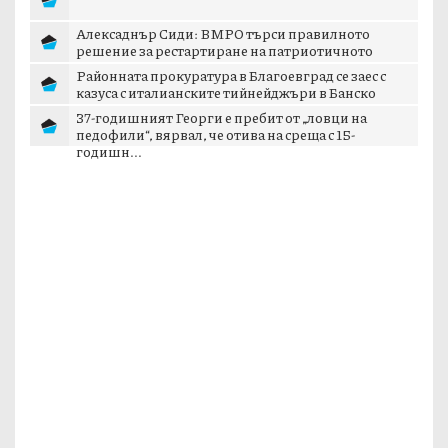
Алексаднър Сиди: ВМРО търси правилното
решение за рестартиране на патриотичното
пространст...
Районната прокуратура в Благоевград се заес с
казуса с италианските тийнейджъри в Банско
37-годишният Георги е пребит от „ловци на
педофили“, вярвал, че отива на среща с 15-
годишн...