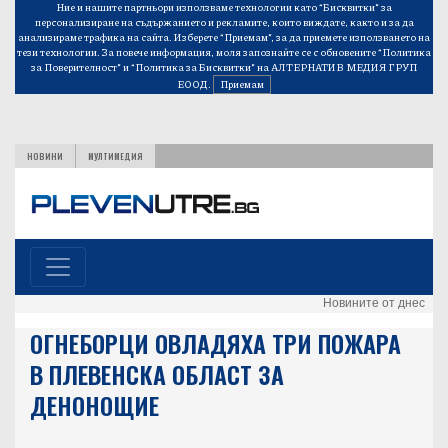
Ние и нашите партньори използваме технологии като “Бисквитки” за
персонализиране на съдържанието и рекламите, които виждате, както и за да
анализираме трафика на сайта. Изберете “Приемам”, за да приемете използването на
тези технологии. За повече информация, моля запознайте се с обновените
“Политика
за Поверителност”
и
“Политика за Бисквитки”
на АЛТЕРНАТИВ МЕДИЯ ГРУП
ЕООД.
Приемам
НОВИНИ
МУЛТИМЕДИЯ
Новините от днес
ОГНЕБОРЦИ ОВЛАДЯХА ТРИ ПОЖАРА
В ПЛЕВЕНСКА ОБЛАСТ ЗА
ДЕНОНОЩИЕ