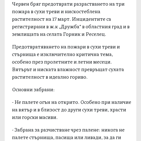
Червен бряг предотврати разрастването на три
пожара в сухи треви и нискостеблена
растителност на 17 март. Инцидентите са
регистрирани в ж.к „Дружба“ в областния град и в
землищата на селата Горник и Реселец.
Предотвратяването на пожари в сухи треви и
стърнища е изключително критична тема,
особено през пролетните и летни месеци.
Вятърът и ниската влажност превръщат сухата
растителност в идеално гориво.
Основни забрани:
- Не палете огън на открито. Особено при наличие
на вятър и в близост до други сухи треви, храсти
или горски масиви.
- Забрана за разчистване чрез палене: никога не
палете стърнища, пасища или ливади, за да ги