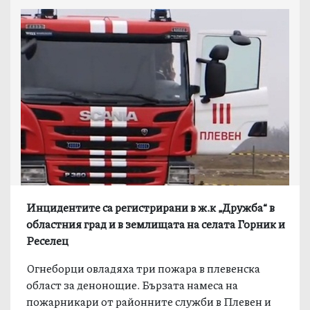
Инцидентите са регистрирани в ж.к „Дружба“ в
областния град и в землищата на селата Горник и
Реселец
Огнеборци овладяха три пожара в плевенска
област за денонощие. Бързата намеса на
пожарникари от районните служби в Плевен и