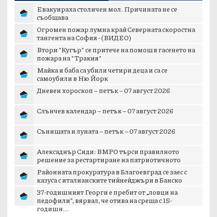
Евакуираха столичен мол. Причината не се
съобщава
Огромен пожар лумна край Северната скоростна
тангента на София - (ВИДЕО)
Втори "Кугър" се притече на помощ в гасенето на
пожара на "Тракия"
Майка и баба са убили четири деца и са се
самоубили в Ню Йорк
Дневен хороскоп – петък – 07 август 2026
Слънчев календар – петък – 07 август 2026
Сънищата и луната – петък – 07 август 2026
Алексаднър Сиди: ВМРО търси правилното
решение за рестартиране на патриотичното
пространст...
Районната прокуратура в Благоевград се заес с
казуса с италианските тийнейджъри в Банско
37-годишният Георги е пребит от „ловци на
педофили“, вярвал, че отива на среща с 15-
годишн...