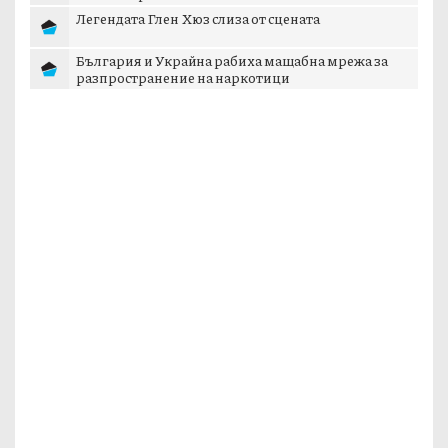
Легендата Глен Хюз слиза от сцената
България и Украйна рабиха мащабна мрежа за
разпространение на наркотици