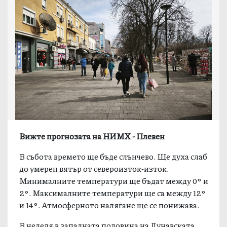
Вижте прогнозата на НИМХ - Плевен
В събота времето ще бъде слънчево. Ще духа слаб
до умерен вятър от североизток-изток.
Минималните температури ще бъдат между 0° и
2°. Максималните температури ще са между 12°
и 14°. Атмосферното налягане ще се понижава.
В неделя в западната половина на Дунавската