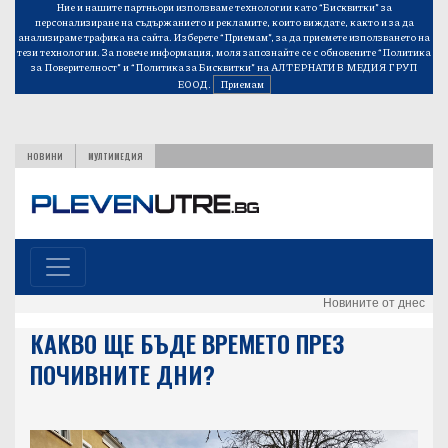
Ние и нашите партньори използваме технологии като “Бисквитки” за
персонализиране на съдържанието и рекламите, които виждате, както и за да
анализираме трафика на сайта. Изберете “Приемам”, за да приемете използването на
тези технологии. За повече информация, моля запознайте се с обновените
“Политика
за Поверителност”
и
“Политика за Бисквитки”
на АЛТЕРНАТИВ МЕДИЯ ГРУП
ЕООД.
Приемам
НОВИНИ
МУЛТИМЕДИЯ
Новините от днес
КАКВО ЩЕ БЪДЕ ВРЕМЕТО ПРЕЗ
ПОЧИВНИТЕ ДНИ?