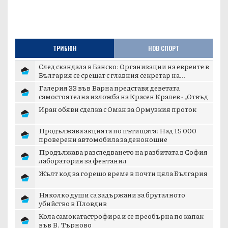
ТРИБЮН
НОВ СПОРТ
След скандала в Банско: Организации на евреите в
България се срещат с главния секретар на...
Галерия 33 във Варна представя деветата
самостоятелна изложба на Красен Кралев - „Отвъд
съ...
Иран обяви сделка с Оман за Ормузкия проток
Продължава акцията по пътищата: Над 15 000
проверени автомобила за денонощие
Продължава разследването на разбитата в София
лаборатория за фентанил
Жълт код за горещо време в почти цяла България
Няколко души са задържани за бруталното
убийство в Пловдив
Кола самокатастрофира и се преобърна по капак
във В. Търново