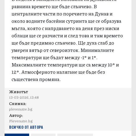
равнина времето ще бъде слънчево. В
централните части по поречието на Дунав и
около водните басейни сутринта ще се образува
мъгла, която с напрдването на деня през ниски
облаци ще се разчисти и след това и там времето
ще бъде предимно слънчево. Ще духа слаб до
умерен вятър от североизток. Минималните
температури ще бъдат между -1° и 1°.
Максималните температури ще са между 10° и
12°. Атмосферното налягане ще бъде без
съществена промяна.
Животът
13-03-2026, 13:48
Снимка:
plevenutre.bg
Автор:
Plevenutre.bg
ВСИЧКО ОТ АВТОРА