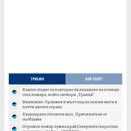
ТРИБЮН
НОВ СПОРТ
Екипи следят за повторно възникване на огнища
след пожара, който затвори „Тракия“
Внимание: Оранжев и жълт код за опасни жеги в
почти цялата страна
Евакуираха столичен мол. Причината не се
съобщава
Огромен пожар лумна край Северната скоростна
тангента на София - (ВИДЕО)