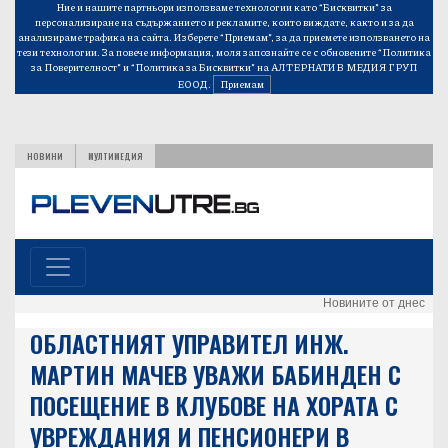
Ние и нашите партньори използваме технологии като “Бисквитки” за
персонализиране на съдържанието и рекламите, които виждате, както и за да
анализираме трафика на сайта. Изберете “Приемам”, за да приемете използването на
тези технологии. За повече информация, моля запознайте се с обновените
“Политика
за Поверителност”
и
“Политика за Бисквитки”
на АЛТЕРНАТИВ МЕДИЯ ГРУП
ЕООД.
Приемам
НОВИНИ
МУЛТИМЕДИЯ
Новините от днес
ОБЛАСТНИЯТ УПРАВИТЕЛ ИНЖ.
МАРТИН МАЧЕВ УВАЖИ БАБИНДЕН С
ПОСЕЩЕНИЕ В КЛУБОВЕ НА ХОРАТА С
УВРЕЖДАНИЯ И ПЕНСИОНЕРИ В