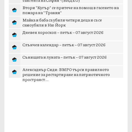
Втори "Кугър" се притече на помощ в гасенето на
пожара на "Тракия"
Майка и баба са убили четири деца и са се
самоубили в Ню Йорк
Дневен хороскоп – петък – 07 август 2026
Слънчев календар – петък – 07 август 2026
Сънищата и луната – петък – 07 август 2026
Алексаднър Сиди: ВМРО търси правилното
решение за рестартиране на патриотичното
пространст...