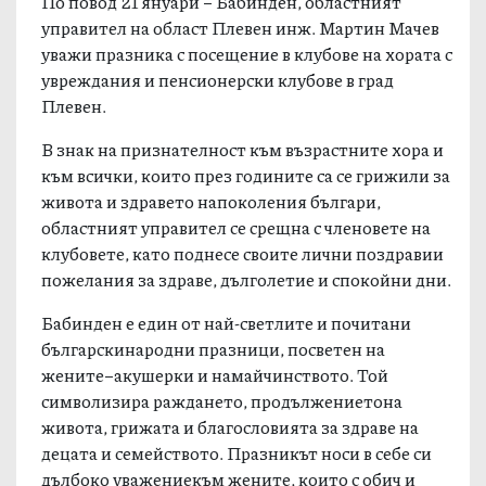
По повод 21 януари – Бабинден, областният
управител на област Плевен инж. Мартин Мачев
уважи празника с посещение в клубове на хората с
увреждания и пенсионерски клубове в град
Плевен.
В знак на признателност към възрастните хора и
към всички, които през годините са се грижили за
живота и здравето напоколения българи,
областният управител се срещна с членовете на
клубовете, като поднесе своите лични поздравии
пожелания за здраве, дълголетие и спокойни дни.
Бабинден е един от най-светлите и почитани
българскинародни празници, посветен на
жените–акушерки и намайчинството. Той
символизира раждането, продължениетона
живота, грижата и благословията за здраве на
децата и семейството. Празникът носи в себе си
дълбоко уважениекъм жените, които с обич и