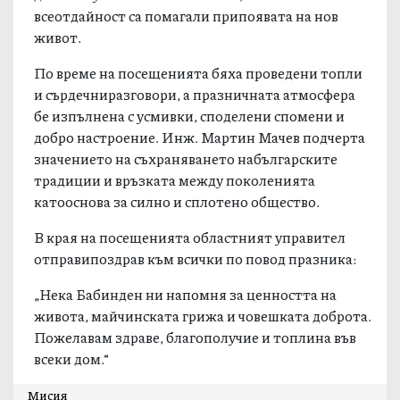
всеотдайност са помагали припоявата на нов
живот.
По време на посещенията бяха проведени топли
и сърдечниразговори, а празничната атмосфера
бе изпълнена с усмивки, споделени спомени и
добро настроение. Инж. Мартин Мачев подчерта
значението на съхраняването набългарските
традиции и връзката между поколенията
катооснова за силно и сплотено общество.
В края на посещенията областният управител
отправипоздрав към всички по повод празника:
„Нека Бабинден ни напомня за ценността на
живота, майчинската грижа и човешката доброта.
Пожелавам здраве, благополучие и топлина във
всеки дом.“
Мисия