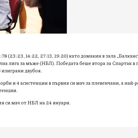
78 (23:23, 14:22, 27:13, 19:20) като домакин в зала „Балкан
олна лига за мъже (НБЛ). Победата беше втора за Спартак в
5 изиграни двубоя.
орби и 4 асистенции в първия си мач за плевенчани, а най-
стенции.
ия си мач от НБЛ на 24 януари.