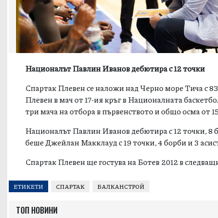
Националът Павлин Иванов дебютира с 12 точки
Спартак
Плевен
се наложи над Черно море Тича с 83:
Плевен
в мач от 17-ия кръг в Националната баскетб
три мача на отбора в първенството и общо осма от 1
Националът Павлин Иванов дебютира с 12 точки, 8 б
беше Джейлан Макклауд с 19 точки, 4 борби и 3 аси
Спартак
Плевен
ще гостува на Ботев 2012 в следващ
ЕТИКЕТИ
СПАРТАК
БАЛКАНСТРОЙ
ТОП НОВИНИ