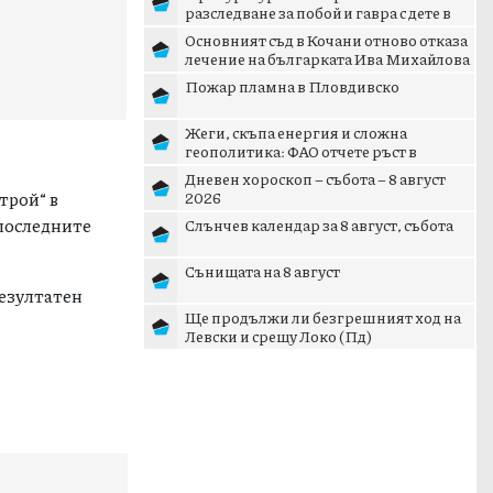
разследване за побой и гавра с дете в
Радомир
Основният съд в Кочани отново отказа
лечение на българката Ива Михайлова
Пожар пламна в Пловдивско
Жеги, скъпа енергия и сложна
геополитика: ФАО отчете ръст в
световните цени на храните
Дневен хороскоп – събота – 8 август
строй“ в
2026
 последните
Слънчев календар за 8 август, събота
Сънищата на 8 август
резултатен
Ще продължи ли безгрешният ход на
Левски и срещу Локо (Пд)