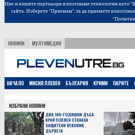
Ние и нашите партньори използваме технологии като “Би
сайта. Изберете “Приемам”, за да приемете използван
“Политик
НОВИНИ
МУЛТИМЕДИЯ
НАЧАЛО
МИСИЯ ПЛЕВЕН
БЪЛГАРИЯ
КРИМИ
ПАРИТЕ
ИЗБРАНИ НОВИНИ
ДВА 100-ГОДИШНИ ДЪБА
КРАЙ ПЛЕВЕН СТАНАХА
ЗАЩИТЕНИ ВЕКОВНИ
ДЪРВЕТА