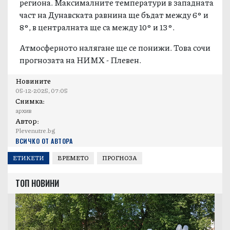
региона. Максималните температури в западната
част на Дунавската равнина ще бъдат между 6° и
8°, в централната ще са между 10° и 13°.
Атмосферното налягане ще се понижи. Toва сочи
прогнозата на НИМХ - Плевен.
Новините
05-12-2025, 07:05
Снимка:
архив
Автор:
Plevenutre.bg
ВСИЧКО ОТ АВТОРА
ЕТИКЕТИ
ВРЕМЕТО
ПРОГНОЗА
ТОП НОВИНИ