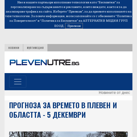
Ние и нашите партньори използваме технологии като “Бисквитки” за
персонализиране на съдържанието и рекламите, които виждате, както и за да
анализираме трафика на сайта. Изберете “Приемам”, за да приемете използването на
тези технологии. За повече информация, моля запознайте се с обновените
“Политика
за Поверителност”
и
“Политика за Бисквитки”
на АЛТЕРНАТИВ МЕДИЯ ГРУП
ЕООД.
Приемам
НОВИНИ
МУЛТИМЕДИЯ
Новините от днес
ПРОГНОЗА ЗА ВРЕМЕТО В ПЛЕВЕН И
ОБЛАСТТА - 5 ДЕКЕМВРИ