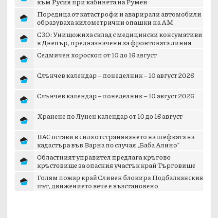
към Русия при кабинета на Румен
Поредица от катастрофи и аварирали автомобили
образуваха километрични опашки на АМ
„Тракия...
СЗО: Унищожиха склад с медицински консумативи
в Днепър, предназначени за фронтовата линия
Седмичен хороскоп от 10 до 16 август
Слънчев календар – понеделник – 10 август 2026
Слънчев календар – понеделник – 10 август 2026
Хранене по Лунен календар от 10 до 16 август
ВАС остави в сила отстраняването на шефката на
кадастъра във Варна по случая „Баба Алино“
Областният управител предлага кръгово
кръстовище за опасния участък край Търговище
Голям пожар край Сливен блокира Подбалканския
път, движението вече е възстановено