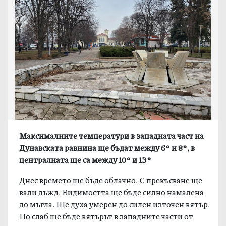
Максималните температури в западната част на
Дунавската равнина ще бъдат между 6° и 8°, в
централната ще са между 10° и 13°
Днес времето ще бъде облачно. С прекъсване ще
вали дъжд. Видимостта ще бъде силно намалена
до мъгла. Ще духа умерен до силен източен вятър.
По слаб ще бъде вятърът в западните части от