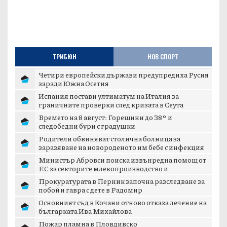
ТРИБЮН
НОВ СПОРТ
Четири европейски държави предупредиха Русия
заради Южна Осетия
Испания постави ултиматум на Италия за
граничните проверки след кризата в Сеута
Времето на 8 август: Горещини до 38° и
следобедни бури с градушки
Родители обвиняват столична болница за
заразяване на новороденото им бебе с инфекция
Министър Абровси поиска извънредна помощ от
ЕС за секторите млекопроизводство и
свиневъдст...
Прокуратурата в Перник започна разследване за
побой и гавра с дете в Радомир
Основният съд в Кочани отново отказа лечение на
българката Ива Михайлова
Пожар пламна в Пловдивско