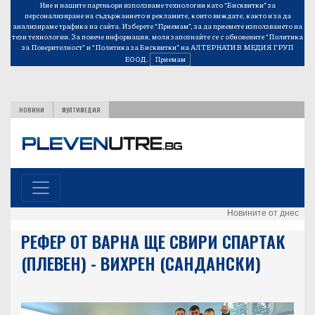
Ние и нашите партньори използваме технологии като “Бисквитки” за
персонализиране на съдържанието и рекламите, които виждате, както и за да
анализираме трафика на сайта. Изберете “Приемам”, за да приемете използването на
тези технологии. За повече информация, моля запознайте се с обновените
“Политика
за Поверителност”
и
“Политика за Бисквитки”
на АЛТЕРНАТИВ МЕДИЯ ГРУП
ЕООД.
Приемам
НОВИНИ
МУЛТИМЕДИЯ
Новините от днес
РЕФЕР ОТ ВАРНА ЩЕ СВИРИ СПАРТАК
(ПЛЕВЕН) - ВИХРЕН (САНДАНСКИ)