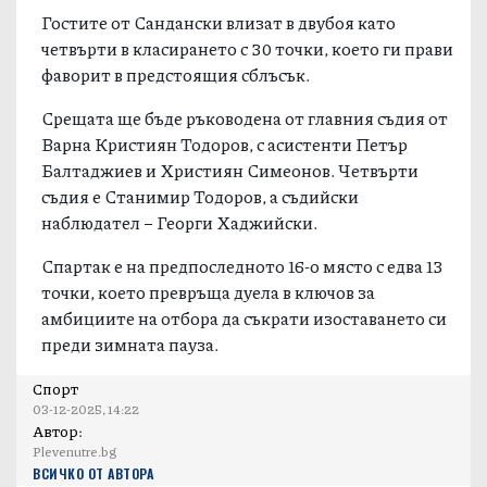
Гостите от Сандански влизат в двубоя като
четвърти в класирането с 30 точки, което ги прави
фаворит в предстоящия сблъсък.
Срещата ще бъде ръководена от главния съдия от
Варна Кристиян Тодоров, с асистенти Петър
Балтаджиев и Християн Симеонов. Четвърти
съдия е Станимир Тодоров, а съдийски
наблюдател – Георги Хаджийски.
Спартак е на предпоследното 16-о място с едва 13
точки, което превръща дуела в ключов за
амбициите на отбора да съкрати изоставането си
преди зимната пауза.
Спорт
03-12-2025, 14:22
Автор:
Plevenutre.bg
ВСИЧКО ОТ АВТОРА