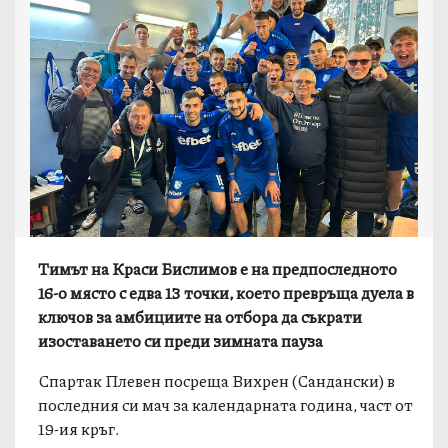
Тимът на Краси Бислимов е на предпоследното
16-о място с едва 13 точки, което превръща дуела в
ключов за амбициите на отбора да съкрати
изоставането си преди зимната пауза
Спартак Плевен посреща Вихрен (Сандански) в
последния си мач за календарната година, част от
19-ия кръг.