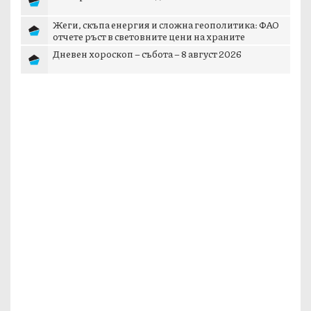
Жеги, скъпа енергия и сложна геополитика: ФАО
отчете ръст в световните цени на храните
Дневен хороскоп – събота – 8 август 2026