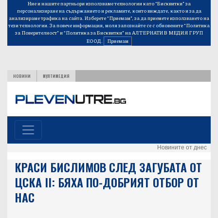
Ние и нашите партньори използваме технологии като “Бисквитки” за
персонализиране на съдържанието и рекламите, които виждате, както и за да
анализираме трафика на сайта. Изберете “Приемам”, за да приемете използването на
тези технологии. За повече информация, моля запознайте се с обновените
“Политика
за Поверителност”
и
“Политика за Бисквитки”
на АЛТЕРНАТИВ МЕДИЯ ГРУП
ЕООД.
Приемам
НОВИНИ
МУЛТИМЕДИЯ
Новините от днес
КРАСИ БИСЛИМОВ СЛЕД ЗАГУБАТА ОТ
ЦСКА II: БЯХА ПО-ДОБРИЯТ ОТБОР ОТ
НАС