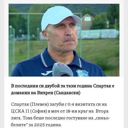
В последния си двубой за тази година Спартак е
домакин на Вихрен (Сандански)
Спартак (Плевен) загуби с 0:4 визитата си на
ЦСКА II (София) в мач от 18-ия кръг на Втора
лига. Това беше последно гостуване на „синьо-
белите“ за 2025 година.