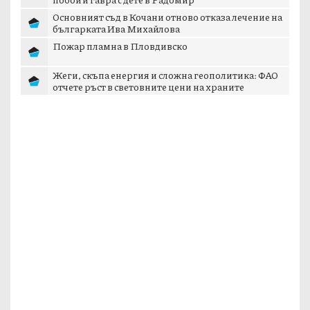
Основният съд в Кочани отново отказа лечение на
българката Ива Михайлова
Пожар пламна в Пловдивско
Жеги, скъпа енергия и сложна геополитика: ФАО
отчете ръст в световните цени на храните