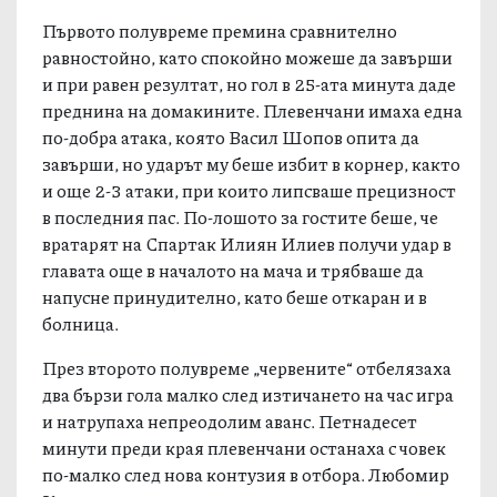
Първото полувреме премина сравнително
равностойно, като спокойно можеше да завърши
и при равен резултат, но гол в 25-ата минута даде
преднина на домакините. Плевенчани имаха една
по-добра атака, която Васил Шопов опита да
завърши, но ударът му беше избит в корнер, както
и още 2-3 атаки, при които липсваше прецизност
в последния пас. По-лошото за гостите беше, че
вратарят на Спартак Илиян Илиев получи удар в
главата още в началото на мача и трябваше да
напусне принудително, като беше откаран и в
болница.
През второто полувреме „червените“ отбелязаха
два бързи гола малко след изтичането на час игра
и натрупаха непреодолим аванс. Петнадесет
минути преди края плевенчани останаха с човек
по-малко след нова контузия в отбора. Любомир