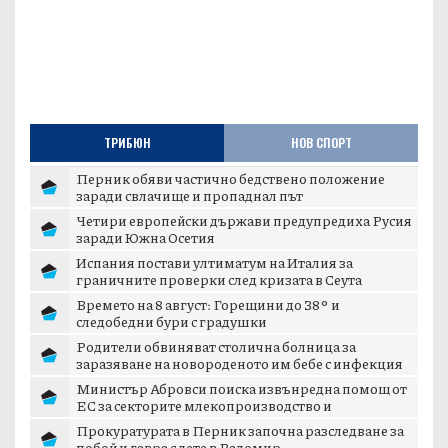
ТРИБЮН
НОВ СПОРТ
Перник обяви частично бедствено положение
заради свлачище и пропаднал път
Четири европейски държави предупредиха Русия
заради Южна Осетия
Испания постави ултиматум на Италия за
граничните проверки след кризата в Сеута
Времето на 8 август: Горещини до 38° и
следобедни бури с градушки
Родители обвиняват столична болница за
заразяване на новороденото им бебе с инфекция
Министър Абровси поиска извънредна помощ от
ЕС за секторите млекопроизводство и
свиневъдст...
Прокуратурата в Перник започна разследване за
побой и гавра с дете в Радомир