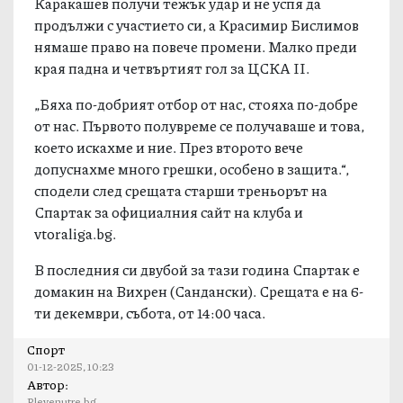
Каракашев получи тежък удар и не успя да
продължи с участието си, а Красимир Бислимов
нямаше право на повече промени. Малко преди
края падна и четвъртият гол за ЦСКА II.
„Бяха по-добрият отбор от нас, стояха по-добре
от нас. Първото полувреме се получаваше и това,
което искахме и ние. През второто вече
допуснахме много грешки, особено в защита.“,
сподели след срещата старши треньорът на
Спартак за официалния сайт на клуба и
vtoraliga.bg.
В последния си двубой за тази година Спартак е
домакин на Вихрен (Сандански). Срещата е на 6-
ти декември, събота, от 14:00 часа.
Спорт
01-12-2025, 10:23
Автор:
Plevenutre.bg