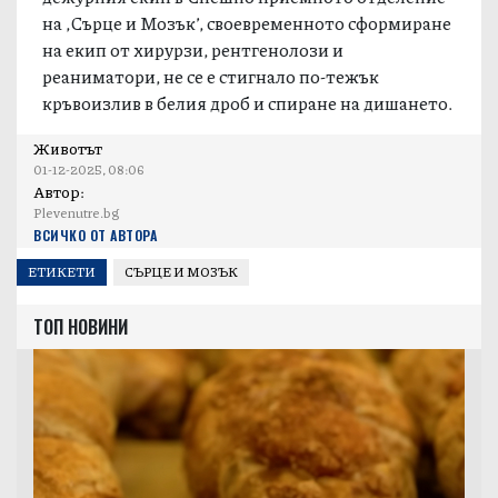
на ,Сърце и Мозък’, своевременното сформиране
на екип от хирурзи, рентгенолози и
реаниматори, не се е стигнало по-тежък
кръвоизлив в белия дроб и спиране на дишането.
Животът
01-12-2025, 08:06
Автор:
Plevenutre.bg
ВСИЧКО ОТ АВТОРА
ЕТИКЕТИ
СЪРЦЕ И МОЗЪК
ТОП НОВИНИ