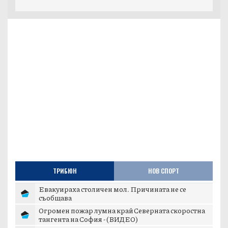
ТРИБЮН
НОВ СПОРТ
Евакуираха столичен мол. Причината не се
съобщава
Огромен пожар лумна край Северната скоростна
тангента на София - (ВИДЕО)