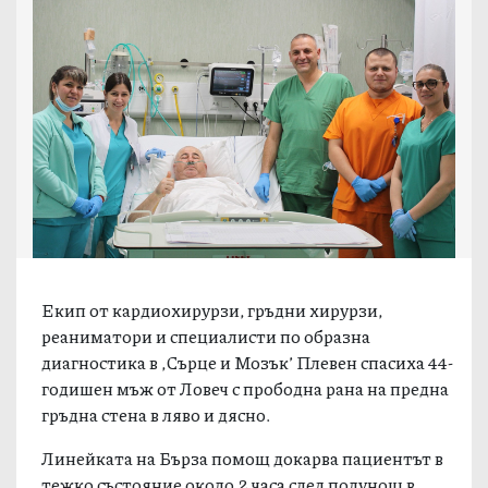
Екип от кардиохирурзи, гръдни хирурзи,
реаниматори и специалисти по образна
диагностика в ,Сърце и Мозък’ Плевен спасиха 44-
годишен мъж от Ловеч с прободна рана на предна
гръдна стена в ляво и дясно.
Линейката на Бърза помощ докарва пациентът в
тежко състояние около 2 часа след полунощ в