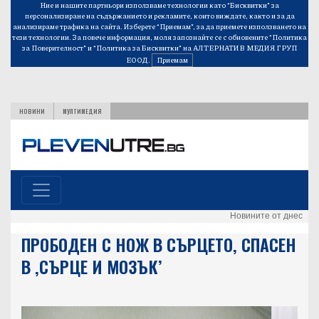
Ние и нашите партньори използваме технологии като “Бисквитки” за
персонализиране на съдържанието и рекламите, които виждате, както и за да
анализираме трафика на сайта. Изберете “Приемам”, за да приемете използването на
тези технологии. За повече информация, моля запознайте се с обновените
“Политика
за Поверителност”
и
“Политика за Бисквитки”
на АЛТЕРНАТИВ МЕДИЯ ГРУП
ЕООД.
Приемам
НОВИНИ
МУЛТИМЕДИЯ
Новините от днес
ПРОБОДЕН С НОЖ В СЪРЦЕТО, СПАСЕН
В ,СЪРЦЕ И МОЗЪК’