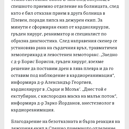
спешното приемно отделение на болницата, след
като е бил отказан прием в друга болница в
Плевен, поради липса на дежурен екип. За
минути е сформиран екип от кардиохирурзи,
гръден хирург, реаниматор и специалист по
образна диагностика. След направения скенер се
установява рана на сърдечния връх, травматичен
хемоперикард и левостенен хемоторакс. „Заедно
с д-р Борис Борисов, гръден хирург, взехме
решение да поставим дрен в лява плевра и да го
оставим под наблюдение в кардиореанимация“,
информира д-р Александър Георгиев,
кардиохирург в ,Сърце и Мозък’. „Днес той е
екстубиран, с кислородна маска на малък поток“,
информира д-р Зарко Йорданов, анестезиолог в
кардиореанимация.
Благодарение на безотказната и бърза реакция на
дежурния екип в Спешно приемното отделение