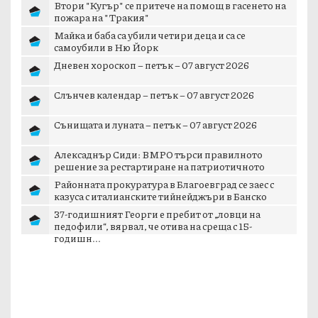
Втори "Кугър" се притече на помощ в гасенето на
пожара на "Тракия"
Майка и баба са убили четири деца и са се
самоубили в Ню Йорк
Дневен хороскоп – петък – 07 август 2026
Слънчев календар – петък – 07 август 2026
Сънищата и луната – петък – 07 август 2026
Алексаднър Сиди: ВМРО търси правилното
решение за рестартиране на патриотичното
пространст...
Районната прокуратура в Благоевград се заес с
казуса с италианските тийнейджъри в Банско
37-годишният Георги е пребит от „ловци на
педофили“, вярвал, че отива на среща с 15-
годишн...