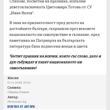
Ваня Делийска при Центъра за работа с деца.
Стихове, посветни на празника, изпълни
деветокласничката Цветомира Тотова от СУ
„Иван Вазов“.
В знак на признателност пред делото на
достойните българи, съхранили през вековете
националното ни самочувствие и съзнание, пред
паметника на Патриарха на българската
литература бяха поднесени венци и цветя.
Честит празник на всички, които със слово, дело и
дух събуждат и пазят националното ни
самосъзнание!
Мисия
01-11-2025, 15:04
Снимка:
Община Плевен
Автор: