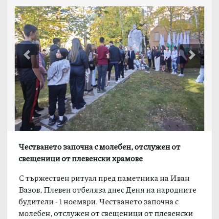
Previous
Next
Честването започна с молебен, отслужен от
свещеници от плевенски храмове
С тържествен ритуал пред паметника на Иван
Вазов, Плевен отбеляза днес Деня на народните
будители - 1 ноември. Честването започна с