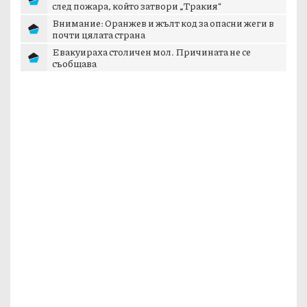
измести хероина, възможно е разбитата
лаборатория...
Екипи следят за повторно възникване на огнища
след пожара, който затвори „Тракия“
Внимание: Оранжев и жълт код за опасни жеги в
почти цялата страна
Евакуираха столичен мол. Причината не се
съобщава