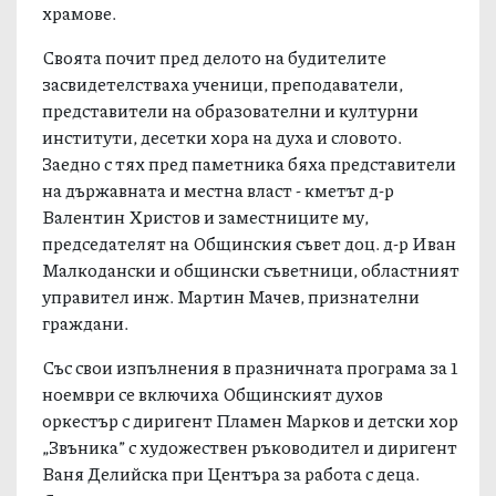
молебен, отслужен от свещеници от плевенски
храмове.
Своята почит пред делото на будителите
засвидетелстваха ученици, преподаватели,
представители на образователни и културни
институти, десетки хора на духа и словото.
Заедно с тях пред паметника бяха представители
на държавната и местна власт - кметът д-р
Валентин Христов и заместниците му,
председателят на Общинския съвет доц. д-р Иван
Малкодански и общински съветници, областният
управител инж. Мартин Мачев, признателни
граждани.
Със свои изпълнения в празничната програма за 1
ноември се включиха Общинският духов
оркестър с диригент Пламен Марков и детски хор
„Звъника” с художествен ръководител и диригент