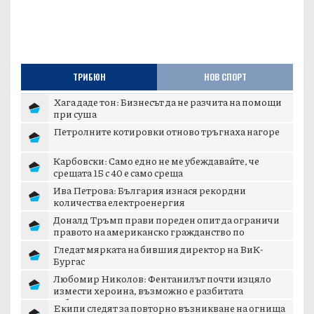
ТРИБЮН
НОВ СПОРТ
Хага даде тон: Бизнесът да не разчита на помощи
при суша
Петролните котировки отново тръгнаха нагоре
Карбовски: Само едно не ме убеждавайте, че
срещата 15 с 40 е само среща
Ива Петрова: България изнася рекордни
количества електроенергия
Доналд Тръмп прави пореден опит да ограничи
правото на американско гражданство по
рождение
Гледат мярката на бившия директор на ВиК-
Бургас
Любомир Николов: Фентанилът почти изцяло