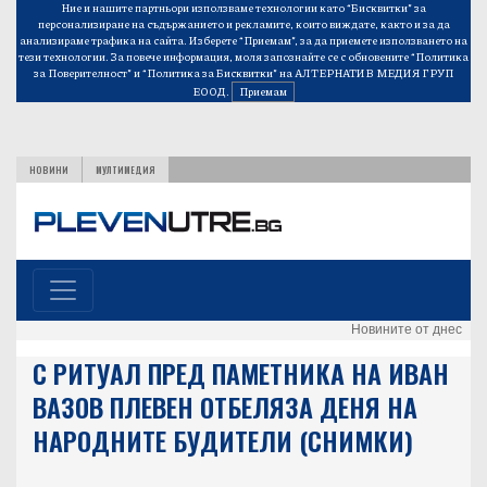
Ние и нашите партньори използваме технологии като “Бисквитки” за
персонализиране на съдържанието и рекламите, които виждате, както и за да
анализираме трафика на сайта. Изберете “Приемам”, за да приемете използването на
тези технологии. За повече информация, моля запознайте се с обновените
“Политика
за Поверителност”
и
“Политика за Бисквитки”
на АЛТЕРНАТИВ МЕДИЯ ГРУП
ЕООД.
Приемам
НОВИНИ
МУЛТИМЕДИЯ
Новините от днес
С РИТУАЛ ПРЕД ПАМЕТНИКА НА ИВАН
ВАЗОВ ПЛЕВЕН ОТБЕЛЯЗА ДЕНЯ НА
НАРОДНИТЕ БУДИТЕЛИ (СНИМКИ)