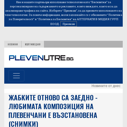
Ние и нашите партньори използваме технологии като “Бисквитки” за
персонализиране на съдържанието и рекламите, които виждате, както и за да
анализираме трафика на сайта. Изберете “Приемам”, за да приемете използването на
тези технологии. За повече информация, моля запознайте се с обновените
“Политика
за Поверителност”
и
“Политика за Бисквитки”
на АЛТЕРНАТИВ МЕДИЯ ГРУП
ЕООД.
Приемам
НОВИНИ
МУЛТИМЕДИЯ
Новините от днес
ЖАБКИТЕ ОТНОВО СА ЗАЕДНО -
ЛЮБИМАТА КОМПОЗИЦИЯ НА
ПЛЕВЕНЧАНИ Е ВЪЗСТАНОВЕНА
(СНИМКИ)