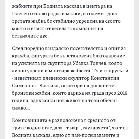
Емблематичната скулптурна композиция с
жабките при Водната каскада в центъра на
Плевен отново радва и малки, и големи - днес
третата жабка бе стабилно укрепена на своето
място и е част от веселата компания на
останалите две.
След поредно вандалско посегателство и опит за
кражба, фигурата бе възстановена благодарение
на усилията на скулптора Убавка Тончев, която
лично укрепи и монтира жабката. Тя и съпругът ѝ
- известният плевенски скулптор Константин
Симеонов - Костика, са автори на днешните
бронзови жабки, които дариха на града през 2018
година, вдъхвайки нов живот на този обичан
символ.
Композицията е разположена в средното от
трите водни огледала - т.нар. „глухарчета“, част от