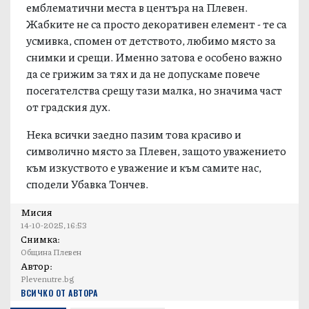
Водната каскада, едно от най-посещаваните и
емблематични места в центъра на Плевен.
Жабките не са просто декоративен елемент - те са
усмивка, спомен от детството, любимо място за
снимки и срещи. Именно затова е особено важно
да се грижим за тях и да не допускаме повече
посегателства срещу тази малка, но значима част
от градския дух.
Нека всички заедно пазим това красиво и
символично място за Плевен, защото уважението
към изкуството е уважение и към самите нас,
сподели Убавка Тончев.
Мисия
14-10-2025, 16:53
Снимка:
Община Плевен
Автор:
Plevenutre.bg