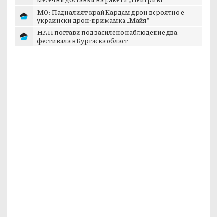
Зеленски: Украйна се споразумя със САЩ за
месечни доставки на ракети „Пейтриът“
МО: Падналият край Кардам дрон вероятно е
украински дрон-примамка „Майя“
НАП постави под засилено наблюдение два
фестивала в Бургаска област