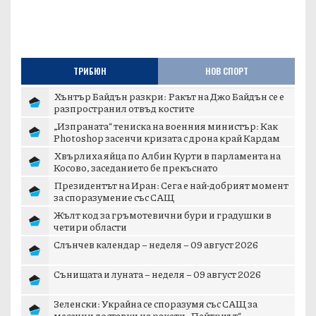
ТРИБЮН
НОВ СПОРТ
Хънтър Байдън разкри: Ракът на Джо Байдън се е
разпространил отвъд костите
„Изпраната“ тениска на военния министър: Как
Photoshop засенчи кризата с дрона край Кардам
Хвърлиха яйца по Албин Курти в парламента на
Косово, заседанието бе прекъснато
Президентът на Иран: Сега е най-добрият момент
за споразумение със САЩ
Жълт код за гръмотевични бури и градушки в
четири области
Слънчев календар – неделя – 09 август 2026
Сънищата и луната – неделя – 09 август 2026