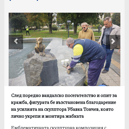
Previous
Next
След поредно вандалско посегателство и опит за
кражба, фигурата бе възстановена благодарение
на усилията на скулптора Убавка Тончев, която
лично укрепи и монтира жабката