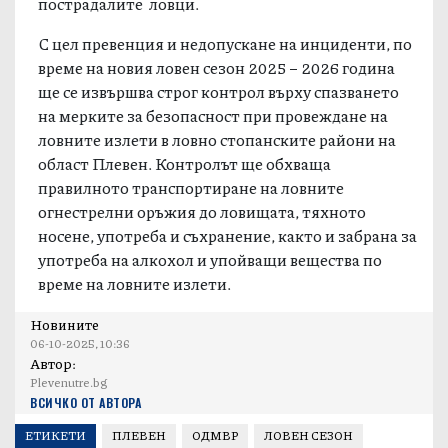
пострадалите ловци.
С цел превенция и недопускане на инциденти, по
време на новия ловен сезон 2025 – 2026 година
ще се извършва строг контрол върху спазването
на мерките за безопасност при провеждане на
ловните излети в ловно стопанските райони на
област Плевен. Контролът ще обхваща
правилното транспортиране на ловните
огнестрелни оръжия до ловищата, тяхното
носене, употреба и съхранение, както и забрана за
употреба на алкохол и упойващи вещества по
време на ловните излети.
Новините
06-10-2025, 10:36
Автор:
Plevenutre.bg
ВСИЧКО ОТ АВТОРА
ЕТИКЕТИ
ПЛЕВЕН
ОДМВР
ЛОВЕН СЕЗОН