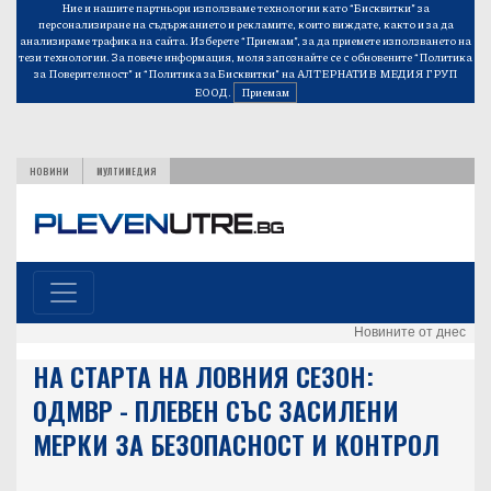
Ние и нашите партньори използваме технологии като “Бисквитки” за
персонализиране на съдържанието и рекламите, които виждате, както и за да
анализираме трафика на сайта. Изберете “Приемам”, за да приемете използването на
тези технологии. За повече информация, моля запознайте се с обновените
“Политика
за Поверителност”
и
“Политика за Бисквитки”
на АЛТЕРНАТИВ МЕДИЯ ГРУП
ЕООД.
Приемам
НОВИНИ
МУЛТИМЕДИЯ
Новините от днес
НА СТАРТА НА ЛОВНИЯ СЕЗОН:
ОДМВР - ПЛЕВЕН СЪС ЗАСИЛЕНИ
МЕРКИ ЗА БЕЗОПАСНОСТ И КОНТРОЛ