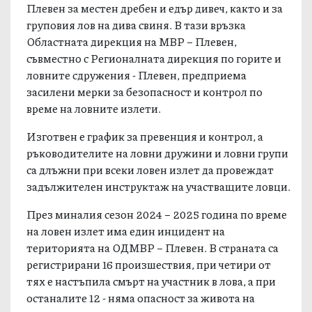
Плевен за местен дребен и едър дивеч, както и за
груповия лов на дива свиня. В тази връзка
Областната дирекция на МВР – Плевен,
съвместно с Регионалната дирекция по горите и
ловните сдружения - Плевен, предприема
засилени мерки за безопасност и контрол по
време на ловните излети.
Изготвен е график за превенция и контрол, а
ръководителите на ловни дружини и ловни групи
са длъжни при всеки ловен излет да провеждат
задължителен инструктаж на участващите ловци.
През миналия сезон 2024 – 2025 година по време
на ловен излет има един инцидент на
територията на ОДМВР – Плевен. В страната са
регистрирани 16 произшествия, при четири от
тях е настъпила смърт на участник в лова, а при
останалите 12 - няма опасност за живота на