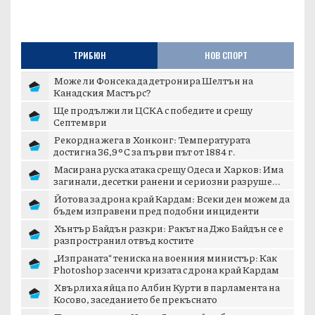
ТРИБЮН
НОВ СПОРТ
Може ли Фонсека да детронира Шелтън на
Канадския Мастърс?
Ще продължи ли ЦСКА с победите и срещу
Септември
Рекордна жега в Хонконг: Температурата
достигна 36,9°C за първи път от 1884 г.
Масирана руска атака срещу Одеса и Харков: Има
загинали, десетки ранени и сериозни разруше...
Йотова за дрона край Кардам: Всеки ден можем да
бъдем изправени пред подобни инциденти
Хънтър Байдън разкри: Ракът на Джо Байдън се е
разпространил отвъд костите
„Изпраната“ тениска на военния министър: Как
Photoshop засенчи кризата с дрона край Кардам
Хвърлиха яйца по Албин Курти в парламента на
Косово, заседанието бе прекъснато