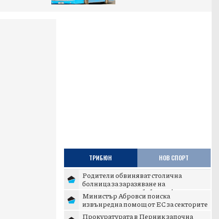
ТРИБЮН
НОВ СПОРТ
Родители обвиняват столична
болница за заразяване на
новороденото им бебе с инфекция
Министър Абровси поиска
извънредна помощ от ЕС за секторите
млекопроизводство и свиневъдст...
Прокуратурата в Перник започна