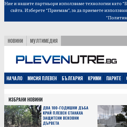
Ние и нашите партньори използваме технологии като “Би
сайта. Изберете “Приемам”, за да приемете използван
“Политик
НОВИНИ
МУЛТИМЕДИЯ
НАЧАЛО
МИСИЯ ПЛЕВЕН
БЪЛГАРИЯ
КРИМИ
ПАРИТЕ
ИЗБРАНИ НОВИНИ
ДВА 100-ГОДИШНИ ДЪБА
КРАЙ ПЛЕВЕН СТАНАХА
ЗАЩИТЕНИ ВЕКОВНИ
ДЪРВЕТА