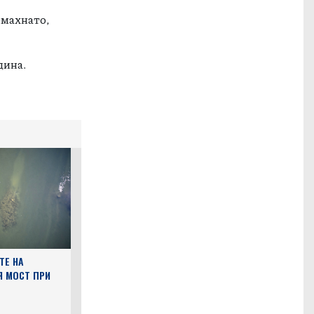
емахнато,
дина.
ТЕ НА