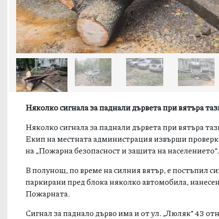
Няколко сигнала за паднали дървета при вятъра та
Няколко сигнала за паднали дървета при вятъра та
Екип на местната администрация извърши проверки
на „Пожарна безопасност и защита на населението“
В полунощ, по време на силния вятър, е постъпил сиг
паркирани пред блока няколко автомобила, нанесен