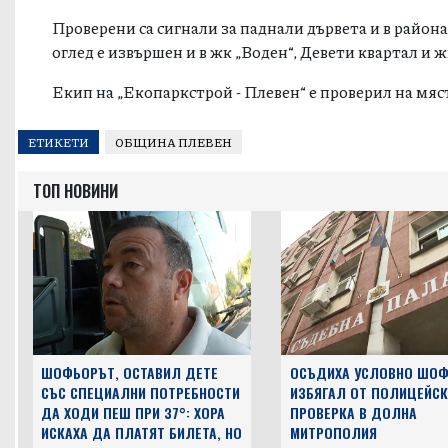
Пожарната.
Сигнал за паднало дърво има и от ул. „Люляк“ 43 отн
Проверени са сигнали за паднали дървета и в района
оглед е извършен и в жк „Воден“, Девети квартал и 
Екип на „Екопаркстрой - Плевен“ е проверил на мяст
ЕТИКЕТИ
ОБЩИНА ПЛЕВЕН
ТОП НОВИНИ
ШОФЬОРЪТ, ОСТАВИЛ ДЕТЕ
ОСЪДИХА УСЛОВНО ШОФ