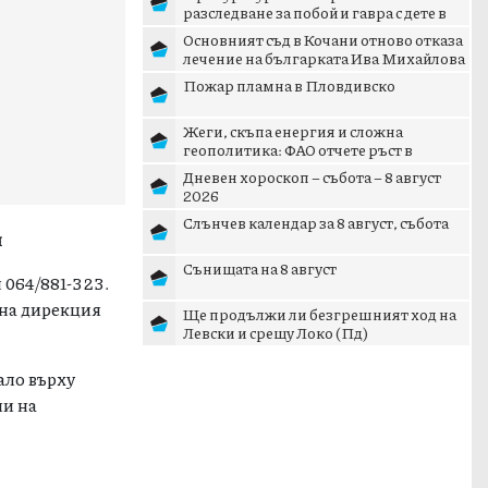
разследване за побой и гавра с дете в
Радомир
Основният съд в Кочани отново отказа
лечение на българката Ива Михайлова
Пожар пламна в Пловдивско
Жеги, скъпа енергия и сложна
геополитика: ФАО отчете ръст в
световните цени на храните
Дневен хороскоп – събота – 8 август
2026
Слънчев календар за 8 август, събота
Сънищата на 8 август
н
Ще продължи ли безгрешният ход на
Левски и срещу Локо (Пд)
 064/881-323.
лна дирекция
нало върху
пи на