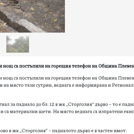
зи нощ са постъпили на горещия телефон на Община Плеве
зи нощ са постъпили на горещия телефон на Община Плевен
 на място тази сутрин, веднага е информирана и Региона
.
нал за паднало до бл. 12 в жк „Сторгозия“ дърво – то е пад
и са материални щети. На място веднага са изпратени еки