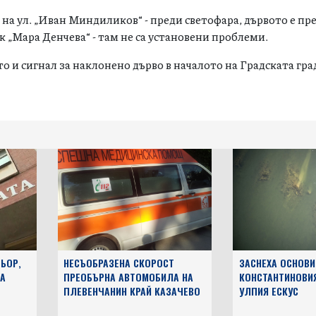
ово в жк „Сторгозия“ – падналото дърво е в частен имот.
 на ул. „Иван Миндиликов“ - преди светофара, дървото е пр
жк „Мара Денчева“ - там не са установени проблеми.
о и сигнал за наклонено дърво в началото на Градската гра
ЬОР,
НЕСЪОБРАЗЕНА СКОРОСТ
ЗАСНЕХА ОСНОВИ