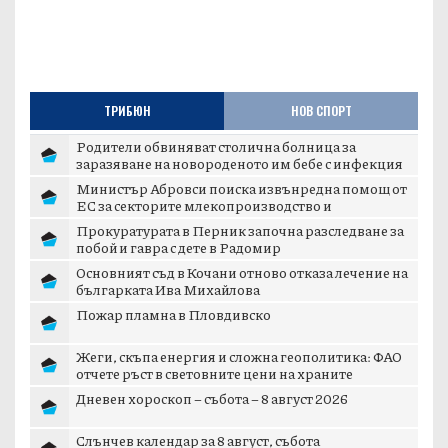
ТРИБЮН
НОВ СПОРТ
Родители обвиняват столична болница за
заразяване на новороденото им бебе с инфекция
Министър Абровси поиска извънредна помощ от
ЕС за секторите млекопроизводство и
свиневъдст...
Прокуратурата в Перник започна разследване за
побой и гавра с дете в Радомир
Основният съд в Кочани отново отказа лечение на
българката Ива Михайлова
Пожар пламна в Пловдивско
Жеги, скъпа енергия и сложна геополитика: ФАО
отчете ръст в световните цени на храните
Дневен хороскоп – събота – 8 август 2026
Слънчев календар за 8 август, събота