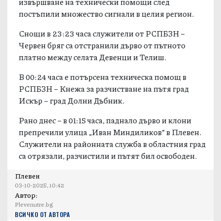
извършване на технически помощи след
постъпили множество сигнали в целия регион.
Снощи в 23:23 часа служители от РСПБЗН –
Червен бряг са отстранили дърво от пътното
платно между селата Девенци и Телиш.
В 00:24 часа е потърсена техническа помощ в
РСПБЗН – Кнежа за разчистване на пътя град
Искър – град Долни Дъбник.
Рано днес – в 01:15 часа, паднало дърво и клони
препречили улица „Иван Миндиликов“ в Плевен.
Служители на районната служба в областния град
са отрязали, разчистили и пътят бил освободен.
Плевен
03-10-2025, 10:42
Автор:
Plevenutre.bg
ВСИЧКО ОТ АВТОРА