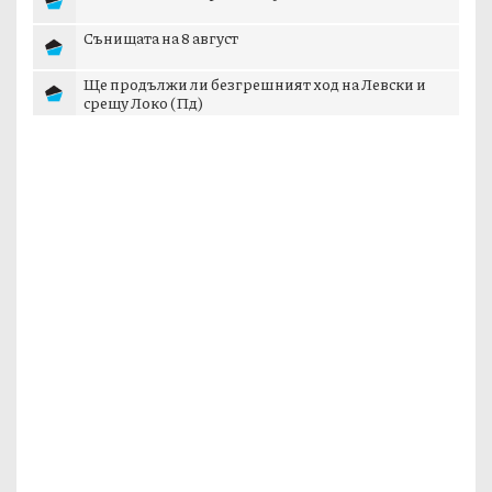
Сънищата на 8 август
Ще продължи ли безгрешният ход на Левски и
срещу Локо (Пд)