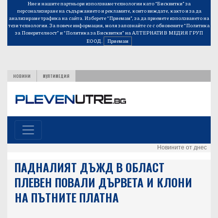
Ние и нашите партньори използваме технологии като “Бисквитки” за
персонализиране на съдържанието и рекламите, които виждате, както и за да
анализираме трафика на сайта. Изберете “Приемам”, за да приемете използването на
тези технологии. За повече информация, моля запознайте се с обновените
“Политика
за Поверителност”
и
“Политика за Бисквитки”
на АЛТЕРНАТИВ МЕДИЯ ГРУП
ЕООД.
Приемам
НОВИНИ
МУЛТИМЕДИЯ
Новините от днес
ПАДНАЛИЯТ ДЪЖД В ОБЛАСТ
ПЛЕВЕН ПОВАЛИ ДЪРВЕТА И КЛОНИ
НА ПЪТНИТЕ ПЛАТНА