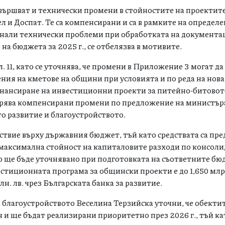
звършват и технически промени в стойностите на проектит
л и Доспат. Те са компенсирани и са в рамките на определ
кнали технически проблеми при обработката на документа
на бюджета за 2025 г., се отбелязва в мотивите.
ал. 11, като се уточнява, че промени в Приложение 3 могат д
ния на кметове на общини при условията и по реда на нова а
инансиране на инвестиционни проекти за питейно-битовот
брява компенсирани промени по предложение на министър
то развитие и благоустройството.
йствие върху държавния бюджет, тъй като средствата са пр
 максимална стойност на капиталовите разходи по консол
то ще бъде уточнявано при подготовката на съответните бю
тиционната програма за общински проекти е до 1,650 млрд.
н. лв. чрез Българската банка за развитие.
благоустройството Веселина Терзийска уточни, че обектит
н
и ще бъдат реализирани приоритетно през 2026 г., тъй ка