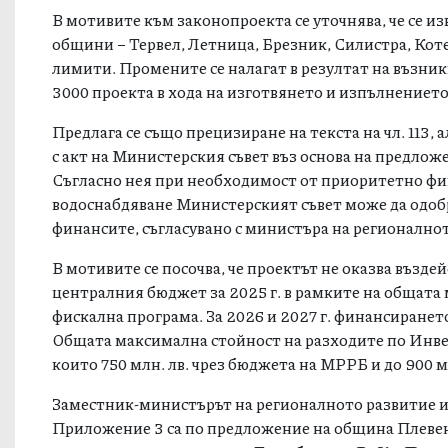
В мотивите към законопроекта се уточнява, че се и
общини – Тервел, Летница, Брезник, Силистра, Коте
лимити. Промените се налагат в резултат на възни
3000 проекта в хода на изготвянето и изпълнението 
Предлага се също прецизиране на текста на чл. 113, 
с акт на Министерския съвет въз основа на предложе
Съгласно нея при необходимост от приоритетно ф
водоснабдяване Министерският съвет може да одо
финансите, съгласувано с министъра на регионално
В мотивите се посочва, че проектът не оказва възде
централния бюджет за 2025 г. в рамките на общата
фискална програма. За 2026 и 2027 г. финансиране
Общата максимална стойност на разходите по Инвес
които 750 млн. лв. чрез бюджета на МРРБ и до 900 мл
Заместник-министърът на регионалното развитие и 
Приложение 3 са по предложение на община
Плеве