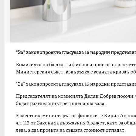
"За" законопроекта гласуваха 16 народни представи
Комисията по бюджет и финанси прие на първо четен
Министерския съвет, във връзка с водната криза в 
"За" законопроекта гласуваха 16 народни представит
Председателят на комисията Делян Добрев посочи, ч
бъдат разгледани утре в пленарна зала.
Заместник-министърът на финансите Кирил Ананиев
чл. 113 от Закона за държавния бюджет, като за об
лева, а два проекта на същата стойност отпадат.