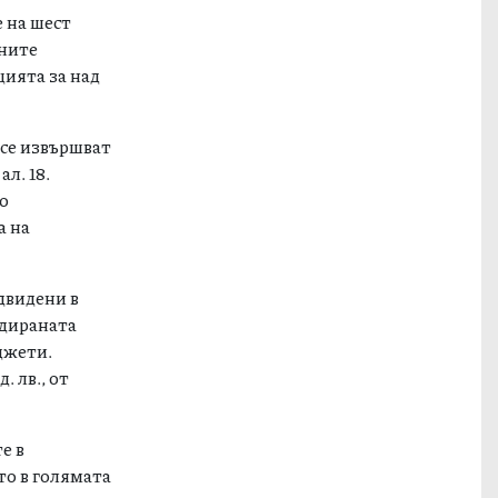
е на шест
ените
цията за над
а се извършват
л. 18.
о
а на
едвидени в
идираната
джети.
 лв., от
е в
то в голямата