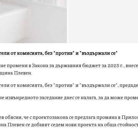
тели от комисията, без "против" и "въздържали се"
е промени в Закона за държавния бюджет за 2025 г., внес
община
Плевен
.
ели от комисията, без "против" и "въздържали се", предад
е извънредното заседание днес се налага, за да може пром
 обясни, че с проектозакона се предлага промяна в Прил
щина
Плевен
се добавят седем нови проекта на обща стойност