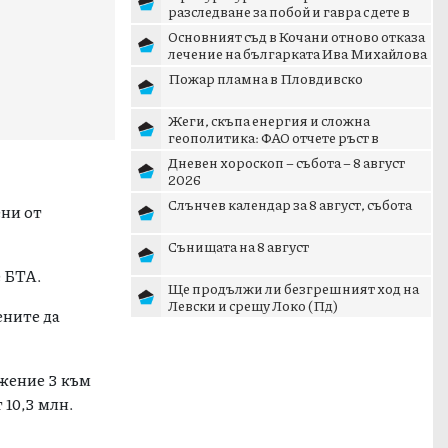
разследване за побой и гавра с дете в
Радомир
Основният съд в Кочани отново отказа
лечение на българката Ива Михайлова
Пожар пламна в Пловдивско
Жеги, скъпа енергия и сложна
геополитика: ФАО отчете ръст в
световните цени на храните
Дневен хороскоп – събота – 8 август
2026
Слънчев календар за 8 август, събота
ени от
Сънищата на 8 август
е БТА.
Ще продължи ли безгрешният ход на
Левски и срещу Локо (Пд)
ените да
ожение 3 към
 10,3 млн.