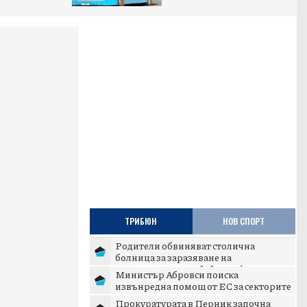
ТРИБЮН
НОВ СПОРТ
Родители обвиняват столична
болница за заразяване на
новороденото им бебе с инфекция
Министър Абровси поиска
извънредна помощ от ЕС за секторите
млекопроизводство и свиневъдст...
Прокуратурата в Перник започна