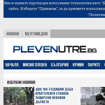
Ние и нашите партньори използваме технологии като “Би
сайта. Изберете “Приемам”, за да приемете използван
“Политик
НОВИНИ
МУЛТИМЕДИЯ
НАЧАЛО
МИСИЯ ПЛЕВЕН
БЪЛГАРИЯ
КРИМИ
ПАРИТЕ
ИЗБРАНИ НОВИНИ
ДВА 100-ГОДИШНИ ДЪБА
КРАЙ ПЛЕВЕН СТАНАХА
ЗАЩИТЕНИ ВЕКОВНИ
ДЪРВЕТА