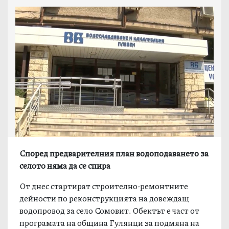
Според предварителния план водоподаването за
селото няма да се спира
От днес стартират строително-ремонтните
дейности по реконструкцията на довеждащ
водопровод за село Сомовит. Обектът е част от
програмата на община Гулянци за подмяна на