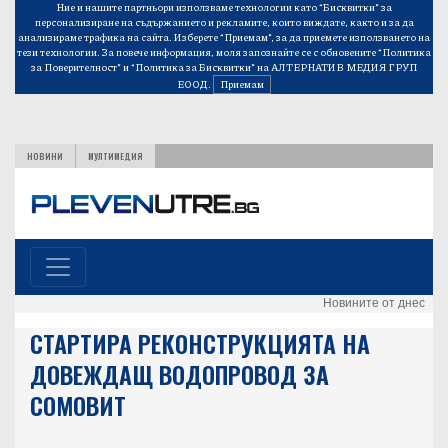
Ние и нашите партньори използваме технологии като “Бисквитки” за
персонализиране на съдържанието и рекламите, които виждате, както и за да
анализираме трафика на сайта. Изберете “Приемам”, за да приемете използването на
тези технологии. За повече информация, моля запознайте се с обновените
“Политика
за Поверителност”
и
“Политика за Бисквитки”
на АЛТЕРНАТИВ МЕДИЯ ГРУП
ЕООД.
Приемам
НОВИНИ
МУЛТИМЕДИЯ
Новините от днес
СТАРТИРА РЕКОНСТРУКЦИЯТА НА
ДОВЕЖДАЩ ВОДОПРОВОД ЗА
СОМОВИТ