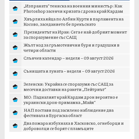
„Изпраната“ тениска на военния министър: Как
Photoshop засенчи кризата с дрона край Кардам
Хвърлиха яйца по Албин Курти в парламента на
Косово, заседанието бе прекъснато
Президентът на Иран: Сега е най-добрият момент
за споразумение със САЩ
Жълт код за гръмотевични бури и градушки в
четири области
Слънчев календар – неделя – 09 август 2026
Сънищата и луната – неделя – 09 август 2026
Зеленски: Украйна се споразумя със САЩ за
месечни доставки на ракети „Пейтриът“
МО: Падналият край Кардам дрон вероятно е
украински дрон-примамка „Майя“
НАП постави под засилено наблюдение два
фестивала в Бургаска област
Два пожара избухнаха в Хасковско, огнеборци и
доброволци се борят с пламъците