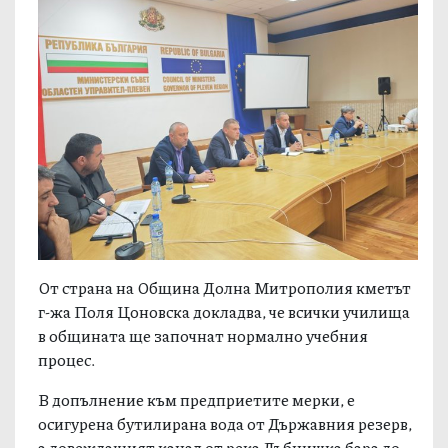
От страна на Община Долна Митрополия кметът
г-жа Поля Цоновска докладва, че всички училища
в общината ще започнат нормално учебния
процес.
В допълнение към предприетите мерки, е
осигурена бутилирана вода от Държавния резерв,
а довеждащият канал от река Дъбнишка бара до