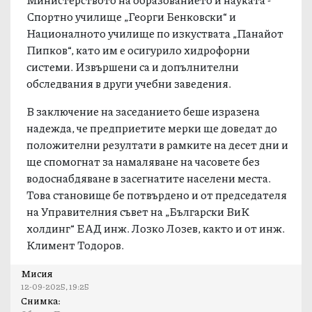
Спортно училище „Георги Бенковски“ и
Националното училище по изкуствата „Панайот
Пипков“, като им е осигурило хидрофорни
системи. Извършени са и допълнителни
обследвания в други учебни заведения.
В заключение на заседанието беше изразена
надежда, че предприетите мерки ще доведат до
положителни резултати в рамките на десет дни и
ще спомогнат за намаляване на часовете без
водоснабдяване в засегнатите населени места.
Това становище бе потвърдено и от председателя
на Управителния съвет на „Български ВиК
холдинг“ ЕАД инж. Лозко Лозев, както и от инж.
Климент Тодоров.
Мисия
12-09-2025, 19:25
Снимка: