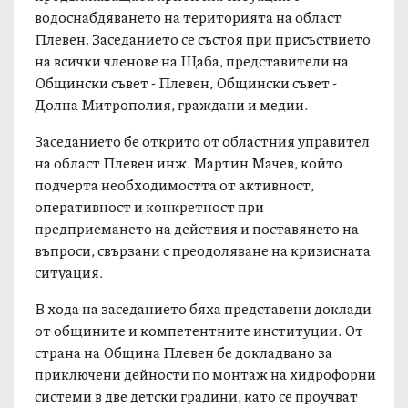
водоснабдяването на територията на област
Плевен. Заседанието се състоя при присъствието
на всички членове на Щаба, представители на
Общински съвет - Плевен, Общински съвет -
Долна Митрополия, граждани и медии.
Заседанието бе открито от областния управител
на област Плевен инж. Мартин Мачев, който
подчерта необходимостта от активност,
оперативност и конкретност при
предприемането на действия и поставянето на
въпроси, свързани с преодоляване на кризисната
ситуация.
В хода на заседанието бяха представени доклади
от общините и компетентните институции. От
страна на Община Плевен бе докладвано за
приключени дейности по монтаж на хидрофорни
системи в две детски градини, като се проучват