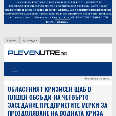
Ние и нашите партньори използваме технологии като “Бисквитки” за
персонализиране на съдържанието и рекламите, които виждате, както и за да
анализираме трафика на сайта. Изберете “Приемам”, за да приемете използването на
тези технологии. За повече информация, моля запознайте се с обновените
“Политика
за Поверителност”
и
“Политика за Бисквитки”
на АЛТЕРНАТИВ МЕДИЯ ГРУП
ЕООД.
Приемам
НОВИНИ
МУЛТИМЕДИЯ
Новините от днес
ОБЛАСТНИЯТ КРИЗИСЕН ЩАБ В
ПЛЕВЕН ОБСЪДИ НА ЧЕТВЪРТО
ЗАСЕДАНИЕ ПРЕДПРИЕТИТЕ МЕРКИ ЗА
ПРЕОДОЛЯВАНЕ НА ВОДНАТА КРИЗА