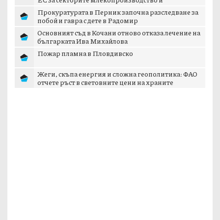
свиневъдст...
Прокуратурата в Перник започна разследване за
побой и гавра с дете в Радомир
Основният съд в Кочани отново отказа лечение на
българката Ива Михайлова
Пожар пламна в Пловдивско
Жеги, скъпа енергия и сложна геополитика: ФАО
отчете ръст в световните цени на храните