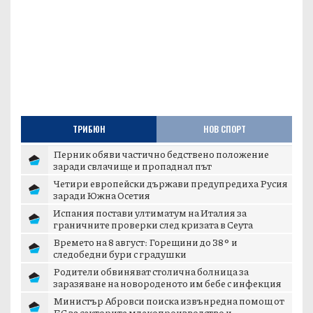
ТРИБЮН
НОВ СПОРТ
Перник обяви частично бедствено положение
заради свлачище и пропаднал път
Четири европейски държави предупредиха Русия
заради Южна Осетия
Испания постави ултиматум на Италия за
граничните проверки след кризата в Сеута
Времето на 8 август: Горещини до 38° и
следобедни бури с градушки
Родители обвиняват столична болница за
заразяване на новороденото им бебе с инфекция
Министър Абровси поиска извънредна помощ от
ЕС за секторите млекопроизводство и