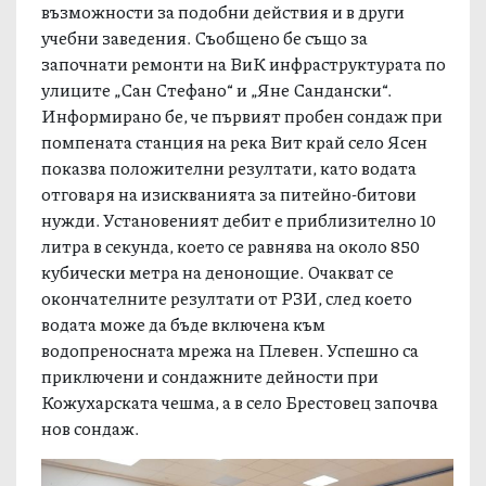
възможности за подобни действия и в други
учебни заведения. Съобщено бе също за
започнати ремонти на ВиК инфраструктурата по
улиците „Сан Стефано“ и „Яне Сандански“.
Информирано бе, че първият пробен сондаж при
помпената станция на река Вит край село Ясен
показва положителни резултати, като водата
отговаря на изискванията за питейно-битови
нужди. Установеният дебит е приблизително 10
литра в секунда, което се равнява на около 850
кубически метра на денонощие. Очакват се
окончателните резултати от РЗИ, след което
водата може да бъде включена към
водопреносната мрежа на Плевен. Успешно са
приключени и сондажните дейности при
Кожухарската чешма, а в село Брестовец започва
нов сондаж.