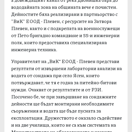
вододайната зона на общината вече е почистен.
Дейностите бяха реализирани в партньорство с
"ВиК" ЕООД - Плевен, с ресурсите на Затвора
Плевен, както и с подкрепата на военнослужещи
от Пето бригадно командване и 55-и инженерни
полк, които предоставиха специализирана
инженерна техника.
Управителят на „ВиК“ ЕООД - Плевен представи
резултати от извършени лабораторни анализи на
водата от сондажа при село Ясен, които
потвърждават, че тя е годна за питейно-битови
нужди. Очакват се резултатите и от РЗИ.
Посочено бе, че при завършване на сондажните
дейности ще бъдат монтирани необходимите
съоръжения и водата ще бъде пусната за
експлоатация. Дружеството е оказало съдействие
и на две училища, които не са към системата на
Министерството на образованието и науката -