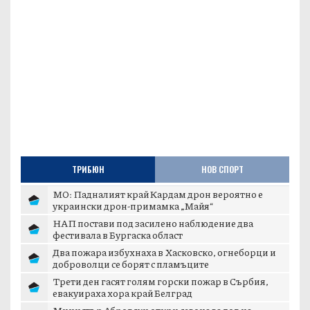
ТРИБЮН
НОВ СПОРТ
МО: Падналият край Кардам дрон вероятно е
украински дрон-примамка „Майя“
НАП постави под засилено наблюдение два
фестивала в Бургаска област
Два пожара избухнаха в Хасковско, огнеборци и
доброволци се борят с пламъците
Трети ден гасят голям горски пожар в Сърбия,
евакуираха хора край Белград
Министър Абровски откри сезона за лов на