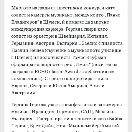
Многото награди от престижни конкурси като
солист и камерен музикант, между които „Панчо
Владигеров“ в Шумен, ѝ помагат да започне
международна кариера. Гергана свири като
солист на оркестри в Швейцария, Испания,
Германия, Австрия, България… Заедно с пианиста
Павлин Нешев (съученик в музикалното училище
в Плевен) и виолончелиста Томас Кауфман
сформира клавирното трио „Имаж“ (носител на
наградата ECHO classic Award за дебютния им
компактдиск). С триото концертира в цяла
Европа, Северна и Южна Америка, Азия и
Австралия.
Гергана Гергова участва във фестивали за камерна
музика в Ирландия, Германия, САЩ, Мексико,
България… Гастролира с изпълнители като Байба
Скриде, Брет Дийн, Нилс Мьонкемайер/Амихай