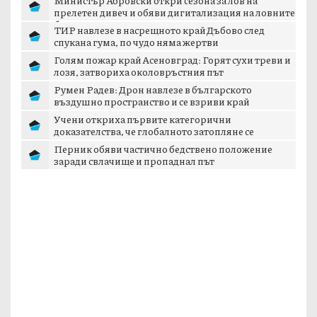
прелетен дивеч и обяви дигитализация на ловните
б...
ТИР навлезе в насрещното край Дъбово след
спукана гума, по чудо няма жертви
Голям пожар край Асеновград: Горят сухи треви и
лозя, затвориха околовръстния път
Румен Радев: Дрон навлезе в българското
въздушно пространство и се взриви край
границата с...
Учени откриха първите категорични
доказателства, че глобалното затопляне се
ускорява
Перник обяви частично бедствено положение
заради свлачище и пропаднал път