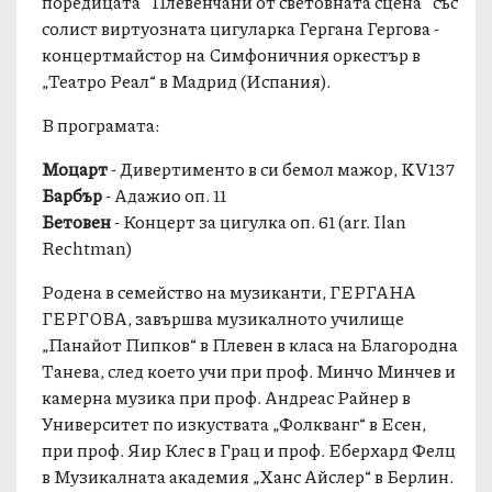
поредицата "Плевенчани от световната сцена" със
солист виртуозната цигуларка Гергана Гергова -
концертмайстор на Симфоничния оркестър в
„Театро Реал“ в Мадрид (Испания).
В програмата:
Моцарт
- Дивертименто в си бемол мажор, KV137
Барбър
- Адажио оп. 11
Бетовен
- Концерт за цигулка оп. 61 (arr. Ilan
Rechtman)
Родена в семейство на музиканти, ГЕРГАНА
ГЕРГОВА, завършва музикалното училище
„Панайот Пипков“ в Плевен в класа на Благородна
Танева, след което учи при проф. Минчо Минчев и
камерна музика при проф. Андреас Райнер в
Университет по изкуствата „Фолкванг“ в Есен,
при проф. Яир Клес в Грац и проф. Еберхард Фелц
в Музикалната академия „Ханс Айслер“ в Берлин.