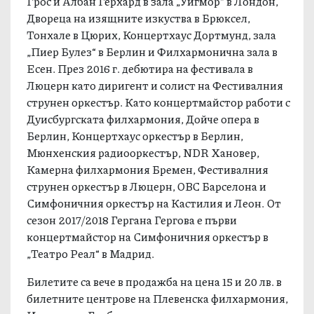
Грос и Албан Герхард в зала „Уигмор“ в Лондон,
Двореца на изящните изкуства в Брюксел,
Тонхале в Цюрих, Концертхаус Дортмунд, зала
„Пиер Булез“ в Берлин и Филхармонична зала в
Есен. През 2016 г. дебютира на фестивала в
Люцерн като диригент и солист на Фестивалния
струнен оркестър. Като концертмайстор работи с
Дуисбургската филхармония, Дойче опера в
Берлин, Концертхаус оркестър в Берлин,
Мюнхенския радиооркестър, NDR Хановер,
Камерна филхармония Бремен, Фестивалния
струнен оркестър в Люцерн, OBC Барселона и
Симфоничния оркестър на Кастилия и Леон. От
сезон 2017/2018 Гергана Гергова е първи
концертмайстор на Симфоничния оркестър в
„Театро Реал“ в Мадрид.
Билетите са вече в продажба на цена 15 и 20 лв. в
билетните центрове на Плевенска филхармония,