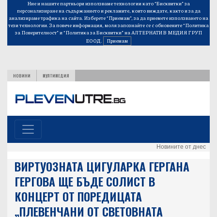
Ние и нашите партньори използваме технологии като “Бисквитки” за
персонализиране на съдържанието и рекламите, които виждате, както и за да
анализираме трафика на сайта. Изберете “Приемам”, за да приемете използването на
тези технологии. За повече информация, моля запознайте се с обновените
“Политика
за Поверителност”
и
“Политика за Бисквитки”
на АЛТЕРНАТИВ МЕДИЯ ГРУП
ЕООД.
Приемам
НОВИНИ
МУЛТИМЕДИЯ
Новините от днес
ВИРТУОЗНАТА ЦИГУЛАРКА ГЕРГАНА
ГЕРГОВА ЩЕ БЪДЕ СОЛИСТ В
КОНЦЕРТ ОТ ПОРЕДИЦАТА
„ПЛЕВЕНЧАНИ ОТ СВЕТОВНАТА