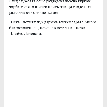
След службата беше раздадена вкусна курбан
чорба, с която всички присъстващи споделиха
радостта от този светъл ден.
"Нека Светият Дух дари на всички здраве, мир и
благословение!", пожела кметът на Кнежа
Илийчо Лачовски.