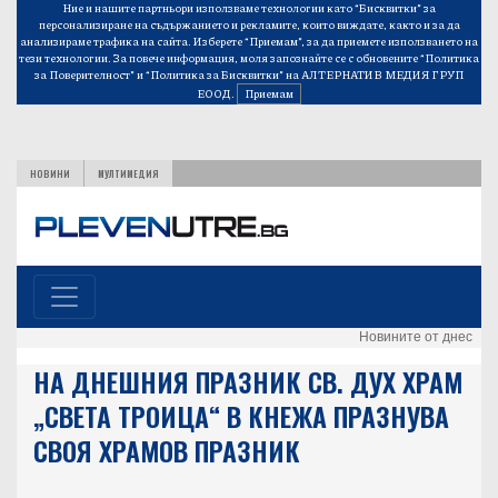
Ние и нашите партньори използваме технологии като “Бисквитки” за
персонализиране на съдържанието и рекламите, които виждате, както и за да
анализираме трафика на сайта. Изберете “Приемам”, за да приемете използването на
тези технологии. За повече информация, моля запознайте се с обновените
“Политика
за Поверителност”
и
“Политика за Бисквитки”
на АЛТЕРНАТИВ МЕДИЯ ГРУП
ЕООД.
Приемам
НОВИНИ
МУЛТИМЕДИЯ
Новините от днес
НА ДНЕШНИЯ ПРАЗНИК СВ. ДУХ ХРАМ
„СВЕТА ТРОИЦА“ В КНЕЖА ПРАЗНУВА
СВОЯ ХРАМОВ ПРАЗНИК