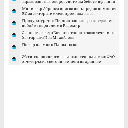
заразяване на новороденото им бебе с инфекция
Министър Абровси поиска извънредна помощ от
ЕС за секторите млекопроизводство и
свиневъдст...
Прокуратурата в Перник започна разследване за
побой и гавра с дете в Радомир
Основният съд в Кочани отново отказа лечение на
българката Ива Михайлова
Пожар пламна в Пловдивско
Жеги, скъпа енергия и сложна геополитика: ФАО
отчете ръст в световните цени на храните