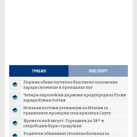
ТРИБЮН
НОВ СПОРТ
Перник обяви частично бедствено положение
заради свлачище и пропаднал път
Четири европейски държави предупредиха Русия
заради Южна Осетия
Испания постави ултиматум на Италия за
граничните проверки след кризата в Сеута
Времето на 8 август: Горещини до 38° и
следобедни бури с градушки
Родители обвиняват столична болница за