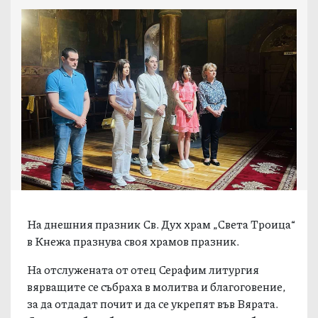
На днешния празник Св. Дух храм „Света Троица“
в Кнежа празнува своя храмов празник.
На отслужената от отец Серафим литургия
вярващите се събраха в молитва и благоговение,
за да отдадат почит и да се укрепят във Вярата.