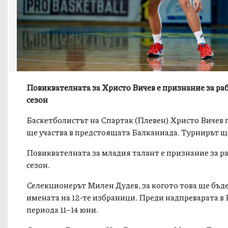
Повиквателната за Христо Вичев е признание за раб
сезон
Баскетболистът на Спартак (Плевен) Христо Вичев п
ще участва в предстоящата Балканиада. Турнирът ще
Повиквателната за младия талант е признание за ра
сезон.
Селекционерът Милен Дудев, за когото това ще бъд
имената на 12-те избраници. Преди надпреварата в
периода 11–14 юни.