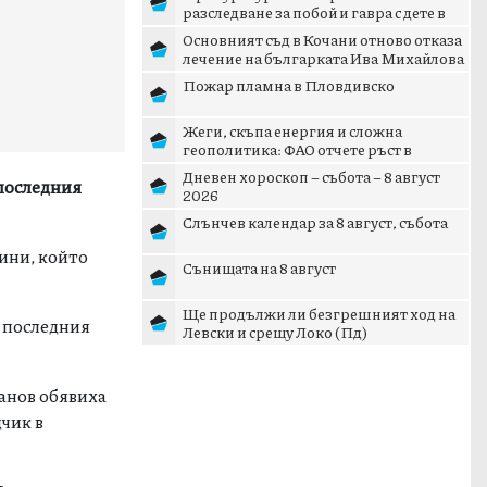
разследване за побой и гавра с дете в
Радомир
Основният съд в Кочани отново отказа
лечение на българката Ива Михайлова
Пожар пламна в Пловдивско
Жеги, скъпа енергия и сложна
геополитика: ФАО отчете ръст в
световните цени на храните
Дневен хороскоп – събота – 8 август
 последния
2026
Слънчев календар за 8 август, събота
дини, който
Сънищата на 8 август
Ще продължи ли безгрешният ход на
з последния
Левски и срещу Локо (Пд)
ванов обявиха
чик в