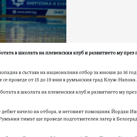
отата в школата на плевенския клуб и развитието му през
опадна в състава на националния отбор за юноши до 16 го
 се проведе от 15 до 19 юни в румънския град Клуж-Напока.
ботата в школата на плевенския клуб и развитието му пре
е дебют начело на отбора, и неговият помощник Йордан И
 Румъния тимът ще проведе подготвителен лагер в Белоград