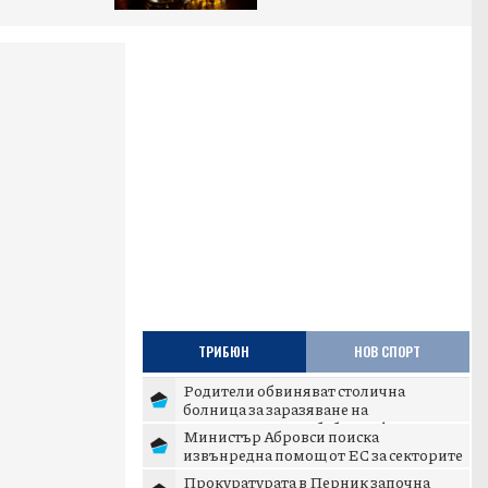
ТРИБЮН
НОВ СПОРТ
Родители обвиняват столична
болница за заразяване на
новороденото им бебе с инфекция
Министър Абровси поиска
извънредна помощ от ЕС за секторите
млекопроизводство и свиневъдст...
Прокуратурата в Перник започна