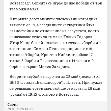
Ботевград“. Серията се играе до две победи от три
възможни мача.
В първите десет минути плевенчани изградиха
аванс от 27:19, а следващите четвъртини бяха
равностойни по отношение на резултата, което
означаваше успех за тима на Тошко Тодоров.
Игор Кесар бе най-полезен с 19 точки, 6 борби и 7
асистенции, Симеон Лепичев допринесе с 18
точки и 9 борби, Крисчън Кийлинг добави 17
точки 3 борби и 7 асистенции, а с 14 точки и 9
борби завърши Милен Захариев.
Вторият двубой е насрочен за 25 май (неделя) от
18:30 ч. в зала „Балканстрой“ в Плевен. При нужда
от решаващ трети мач, той ще се играе на 28 май
(сряда) от 19:15 ч. отново в Ботевград.
Спорт
23-05-2025, 21:00