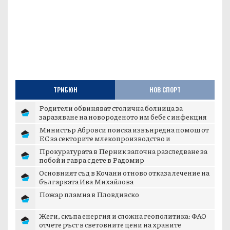
ТРИБЮН
НОВ СПОРТ
Родители обвиняват столична болница за
заразяване на новороденото им бебе с инфекция
Министър Абровси поиска извънредна помощ от
ЕС за секторите млекопроизводство и
свиневъдст...
Прокуратурата в Перник започна разследване за
побой и гавра с дете в Радомир
Основният съд в Кочани отново отказа лечение на
българката Ива Михайлова
Пожар пламна в Пловдивско
Жеги, скъпа енергия и сложна геополитика: ФАО
отчете ръст в световните цени на храните