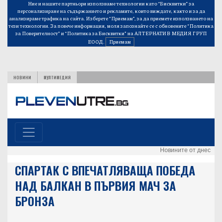
Ние и нашите партньори използваме технологии като “Бисквитки” за
персонализиране на съдържанието и рекламите, които виждате, както и за да
анализираме трафика на сайта. Изберете “Приемам”, за да приемете използването на
тези технологии. За повече информация, моля запознайте се с обновените
“Политика
за Поверителност”
и
“Политика за Бисквитки”
на АЛТЕРНАТИВ МЕДИЯ ГРУП
ЕООД.
Приемам
НОВИНИ
МУЛТИМЕДИЯ
Новините от днес
СПАРТАК С ВПЕЧАТЛЯВАЩА ПОБЕДА
НАД БАЛКАН В ПЪРВИЯ МАЧ ЗА
БРОНЗА