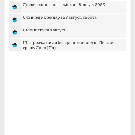
Дневен хороскоп – събота – 8 август 2026
Слънчев календар за 8 август, събота
Сънищата на 8 август
Ще продължи ли безгрешният ход на Левски и
срещу Локо (Пд)