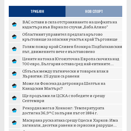
ТРИБЮН
НОВ СПОРТ
ВАС остави в сила отстраняването на шефката на
кадастъра във Варна по случая „Баба Алино“
Областният управител предлага кръгово
кръстовище за опасния участък край Търговище
Голям пожар край Сливен блокира Подбалканския
път, движението вече е възстановено
Цените на тока в Югоизточна Европа скочиха над
700 евро, България остава сред най-евтините...
Сблъсък между пътнически и товарен влак в
Хърватия: 25 души са ранени
Може ли Фонсека да детронира Шелтън на
Канадския Мастърс?
Ще продължи ли ЦСКА с победите и срещу
Септември
Рекордна жега в Хонконг: Температурата
достигна 36,9°C за първи път от 1884 г.
Масирана руска атака срещу Одеса и Харков: Има
загинали, десетки ранени и сериозни разруше...