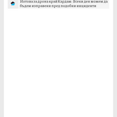
Йотова за дрона край Кардам: Всеки ден можем да
бъдем изправени пред подобни инциденти