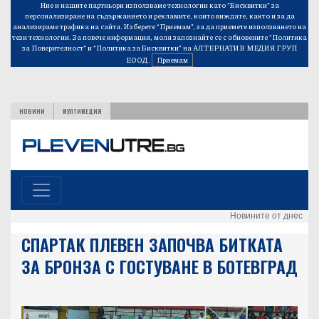
Ние и нашите партньори използваме технологии като “Бисквитки” за
персонализиране на съдържанието и рекламите, които виждате, както и за да
анализираме трафика на сайта. Изберете “Приемам”, за да приемете използването на
тези технологии. За повече информация, моля запознайте се с обновените
“Политика
за Поверителност”
и
“Политика за Бисквитки”
на АЛТЕРНАТИВ МЕДИЯ ГРУП
ЕООД.
Приемам
НОВИНИ
МУЛТИМЕДИЯ
Новините от днес
СПАРТАК ПЛЕВЕН ЗАПОЧВА БИТКАТА
ЗА БРОНЗА С ГОСТУВАНЕ В БОТЕВГРАД