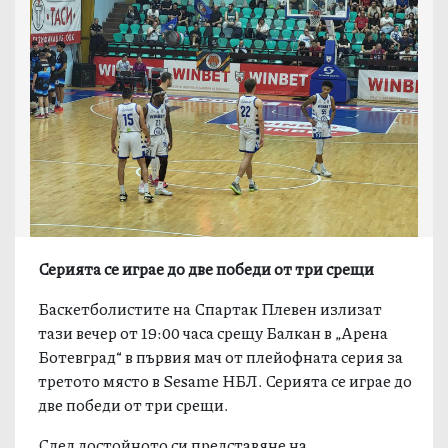
Серията се играе до две победи от три срещи
Баскетболистите на Спартак Плевен излизат
тази вечер от 19:00 часа срещу Балкан в „Арена
Ботевград“ в първия мач от плейофната серия за
третото място в Sesame НБЛ. Серията се играе до
две победи от три срещи.
След достойното си представяне на