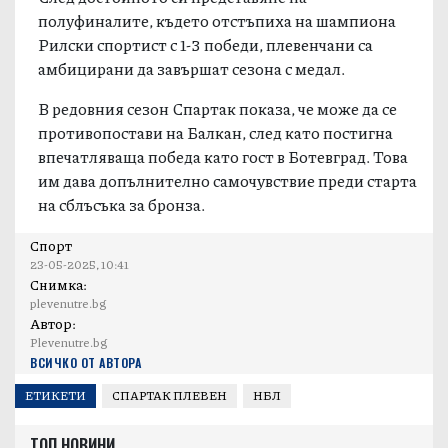
полуфиналите, където отстъпиха на шампиона
Рилски спортист с 1-3 победи, плевенчани са
амбицирани да завършат сезона с медал.
В редовния сезон Спартак показа, че може да се
противопостави на Балкан, след като постигна
впечатляваща победа като гост в Ботевград. Това
им дава допълнително самочувствие преди старта
на сблъсъка за бронза.
Спорт
23-05-2025, 10:41
Снимка:
plevenutre.bg
Автор:
Plevenutre.bg
ВСИЧКО ОТ АВТОРА
ЕТИКЕТИ
СПАРТАК ПЛЕВЕН
НБЛ
ТОП НОВИНИ