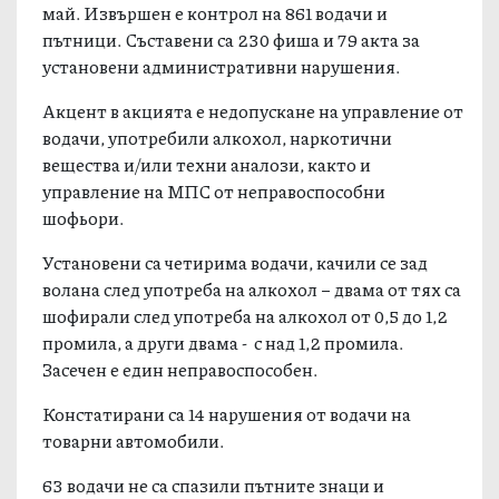
май. Извършен е контрол на 861 водачи и
пътници. Съставени са 230 фиша и 79 акта за
установени административни нарушения.
Акцент в акцията е недопускане на управление от
водачи, употребили алкохол, наркотични
вещества и/или техни аналози, както и
управление на МПС от неправоспособни
шофьори.
Установени са четирима водачи, качили се зад
волана след употреба на алкохол – двама от тях са
шофирали след употреба на алкохол от 0,5 до 1,2
промила, а други двама - с над 1,2 промила.
Засечен е един неправоспособен.
Констатирани са 14 нарушения от водачи на
товарни автомобили.
63 водачи не са спазили пътните знаци и