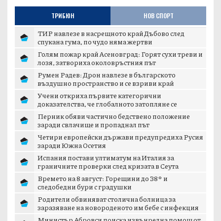
ТРИБЮН
НОВ СПОРТ
ТИР навлезе в насрещното край Дъбово след
спукана гума, по чудо няма жертви
Голям пожар край Асеновград: Горят сухи треви и
лозя, затвориха околовръстния път
Румен Радев: Дрон навлезе в българското
въздушно пространство и се взриви край
границата с...
Учени откриха първите категорични
доказателства, че глобалното затопляне се
ускорява
Перник обяви частично бедствено положение
заради свлачище и пропаднал път
Четири европейски държави предупредиха Русия
заради Южна Осетия
Испания постави ултиматум на Италия за
граничните проверки след кризата в Сеута
Времето на 8 август: Горещини до 38° и
следобедни бури с градушки
Родители обвиняват столична болница за
заразяване на новороденото им бебе с инфекция
Министър Абровси поиска извънредна помощ от