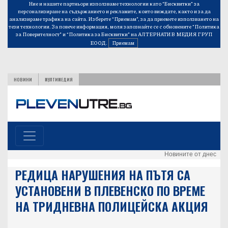
Ние и нашите партньори използваме технологии като “Бисквитки” за
персонализиране на съдържанието и рекламите, които виждате, както и за да
анализираме трафика на сайта. Изберете “Приемам”, за да приемете използването на
тези технологии. За повече информация, моля запознайте се с обновените
“Политика
за Поверителност”
и
“Политика за Бисквитки”
на АЛТЕРНАТИВ МЕДИЯ ГРУП
ЕООД.
Приемам
НОВИНИ
МУЛТИМЕДИЯ
Новините от днес
РЕДИЦА НАРУШЕНИЯ НА ПЪТЯ СА
УСТАНОВЕНИ В ПЛЕВЕНСКО ПО ВРЕМЕ
НА ТРИДНЕВНА ПОЛИЦЕЙСКА АКЦИЯ