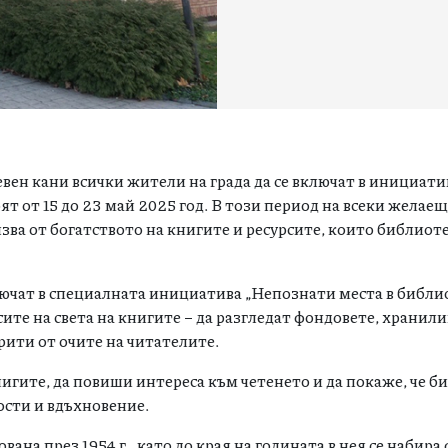
ен кани всички жители на града да се включат в инициати
ят от 15 до 23 май 2025 год. В този период на всеки желае
лзва от богатството на книгите и ресурсите, които библиот
лючат в специалната инициатива „Непознати места в библио
ите на света на книгите – да разгледат фондовете, хранил
рити от очите на читателите.
игите, да повиши интереса към четенето и да покаже, че б
ости и вдъхновение.
на през 1954 г., като до края на годината в нея се набира 