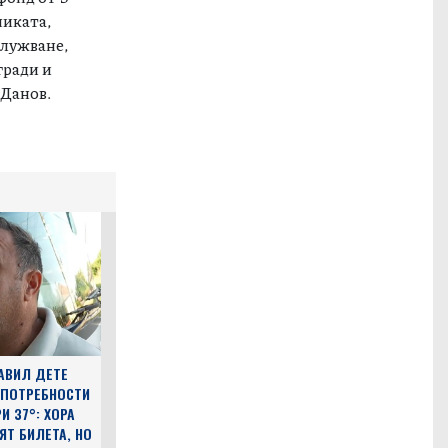
никата,
служване,
гради и
 Данов.
АВИЛ ДЕТЕ
 ПОТРЕБНОСТИ
И 37°: ХОРА
ЯТ БИЛЕТА, НО