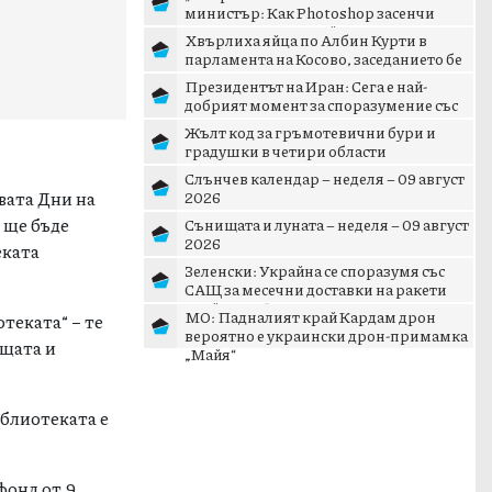
министър: Как Photoshop засенчи
кризата с дрона край Кардам
Хвърлиха яйца по Албин Курти в
парламента на Косово, заседанието бе
прекъснато
Президентът на Иран: Сега е най-
добрият момент за споразумение със
САЩ
Жълт код за гръмотевични бури и
градушки в четири области
Слънчев календар – неделя – 09 август
вата Дни на
2026
щ ще бъде
Сънищата и луната – неделя – 09 август
2026
еката
Зеленски: Украйна се споразумя със
САЩ за месечни доставки на ракети
„Пейтриът“
МО: Падналият край Кардам дрон
теката“ – те
вероятно е украински дрон-примамка
ищата и
„Майя“
иблиотеката е
фонд от 9