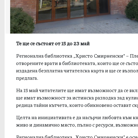
Те ще се състоят от 15 до 23 май
Регионална библиотека „Христо Смирненски“ – Плев
отворените врати в библиотеката, които ще се състо
издадена безплатна читателска карта и ще се възпо
предлага.
На 15 май читателите ще имат възможност да се вк
ще имат възможност за истинска разходка зад кулис
редица тайни кътчета, които обикновено остават ск
Целта на инициативата е да насърчи любовта към кн
живо и динамично място, пълно с ресурси, възможн
Регионална библиотека „Христо Смирненски” е основа