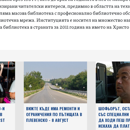
изирани читателски интереси, предимно в областта на тех
голяма масова библиотека с професионално библиотечно об
блиотечна мрежа. Институцията е носител на множество на
ра библиотека в страната за 2011 година на името на Христо
J-И
ВИЖТЕ КЪДЕ ИМА РЕМОНТИ И
ШОФЬОРЪТ, ОСТ
 В
ОГРАНИЧЕНИЯ ПО ПЪТИЩАТА В
СЪС СПЕЦИАЛНИ
EST
ПЛЕВЕНСКО - 8 АВГУСТ
ДА ХОДИ ПЕШ ПР
ИСКАХА ДА ПЛАТ