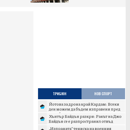
ТРИБЮН
НОВ СПОРТ
Йотова за дрона край Кардам: Всеки
ден можем да бъдем изправени пред
подобни инциденти
Хънтър Байдън разкри: Ракът на Джо
Байдън се е разпространил отвъд
костите
„Изпраната“ тениска на военния