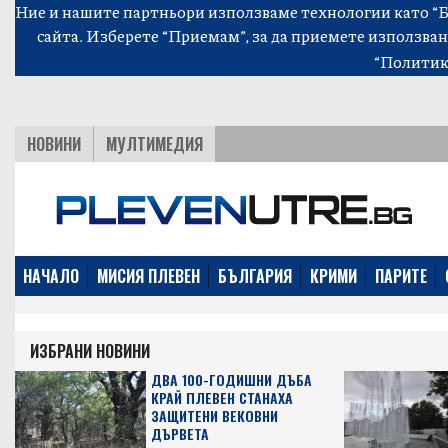
Ние и нашите партньори използваме технологии като “Би
сайта. Изберете “Приемам”, за да приемете използван
“Политик
НОВИНИ
МУЛТИМЕДИЯ
НАЧАЛО
МИСИЯ ПЛЕВЕН
БЪЛГАРИЯ
КРИМИ
ПАРИТЕ
ИЗБРАНИ НОВИНИ
ДВА 100-ГОДИШНИ ДЪБА
КРАЙ ПЛЕВЕН СТАНАХА
ЗАЩИТЕНИ ВЕКОВНИ
ДЪРВЕТА