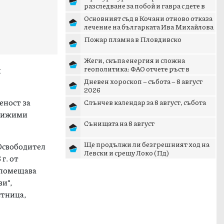
разследване за побой и гавра с дете в
Радомир
Основният съд в Кочани отново отказа
лечение на българката Ива Михайлова
Пожар пламна в Пловдивско
Жеги, скъпа енергия и сложна
геополитика: ФАО отчете ръст в
я
световните цени на храните
Дневен хороскоп – събота – 8 август
2026
еност за
Слънчев календар за 8 август, събота
движими
Сънищата на 8 август
Ще продължи ли безгрешният ход на
 Освободител
Левски и срещу Локо (Пд)
г. от
е помещава
и“,
стница,