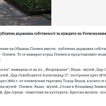
публична държавна собственост за нуждите на Регионални
ение на Oбщина Плевен имоти - публична държавна собств
 Плевен. Те се намират в град Плевен и представляват не
.
носец“, намиращ се на пл. „Възраждане“; Къща - музей „Цар
музей „Цар Освободител Александър II“, построена през 1876 
ез 1860 г. от плевенския търговец Тодор Вацов, в която с
и музей - Плевен; Къща - музей „Стоян и Владимир Заимов
; Две сгради - паметник на културата; Братска могила - ко