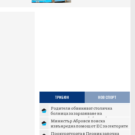
ТРИБЮН
НОВ СПОРТ
Родители обвиняват столична
болница за заразяване на
новороденото им бебе с инфекция
Министър Абровси поиска
извънредна помощ от ЕС за секторите
млекопроизводство и свиневъдст...
Прокуратурата в Перник започна