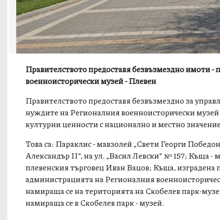
Правителството предоставя безвъзмездно имоти - 
военноисторически музей - Плевен
Правителството предоставя безвъзмездно за управл
нуждите на Регионалния военноисторически музей -
културни ценности с национално и местно значение
Това са: Параклис - мавзолей „Свети Георги Победо
Александър II“, на ул. „Васил Левски“ № 157; Къща - 
плевенския търговец Иван Вацов; Къща, изградена пр
администрацията на Регионалния военноисторическ
намираща се на територията на Скобелев парк-музей
намираща се в Скобелев парк - музей.