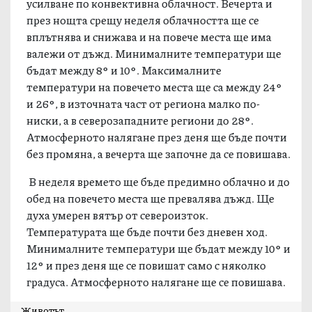
усилване по конвективна облачност. Вечерта и
през нощта срещу неделя облачността ще се
вплътнява и снижава и на повече места ще има
валежи от дъжд. Минималните температури ще
бъдат между 8° и 10°. Максималните
температури на повечето места ще са между 24°
и 26°, в източната част от региона малко по-
ниски, а в северозападните региони до 28°.
Атмосферното налягане през деня ще бъде почти
без промяна, а вечерта ще започне да се повишава.
В неделя времето ще бъде предимно облачно и до
обед на повечето места ще превалява дъжд. Ще
духа умерен вятър от североизток.
Температурата ще бъде почти без дневен ход.
Минималните температури ще бъдат между 10° и
12° и през деня ще се повишат само с няколко
градуса. Атмосферното налягане ще се повишава.
Животът