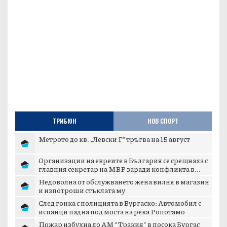
ТРИБЮН
НОВ СПОРТ
Метрото до кв. „Левски Г“ тръгва на 15 август
Организации на евреите в България се срещнаха с
главния секретар на МВР заради конфликта в...
Недоволна от обслужването жена вилня в магазин
и изпотроши стъклата му
След гонка с полицията в Бургаско: Автомобил с
испанци падна под моста на река Ропотамо
Пожар избухна до АМ "Тракия" в посока Бургас