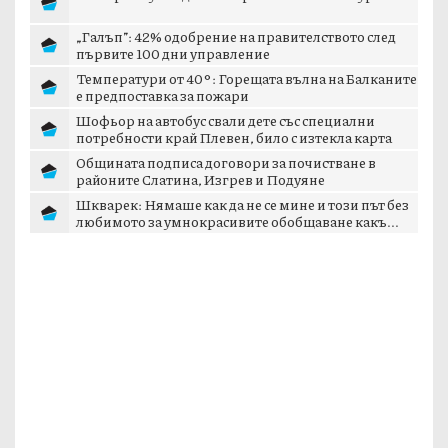
„Галъп”: 42% одобрение на правителството след
първите 100 дни управление
Температури от 40°: Горещата вълна на Балканите
е предпоставка за пожари
Шофьор на автобус свали дете със специални
потребности край Плевен, било с изтекла карта
Общината подписа договори за почистване в
районите Слатина, Изгрев и Подуяне
Шкварек: Нямаше как да не се мине и този път без
любимото за умнокрасивите обобщаване какъ...