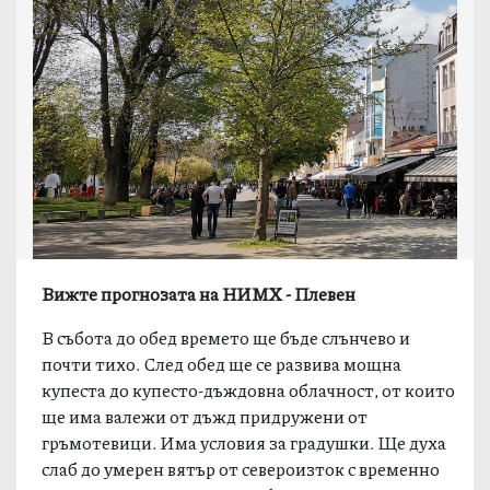
Вижте прогнозата на НИМХ - Плевен
В събота до обед времето ще бъде слънчево и
почти тихо. След обед ще се развива мощна
купеста до купесто-дъждовна облачност, от които
ще има валежи от дъжд придружени от
гръмотевици. Има условия за градушки. Ще духа
слаб до умерен вятър от североизток с временно