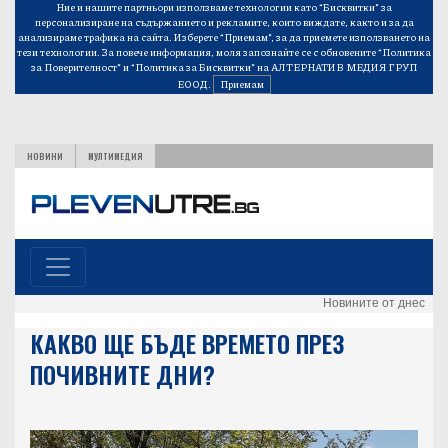
Ние и нашите партньори използваме технологии като “Бисквитки” за
персонализиране на съдържанието и рекламите, които виждате, както и за да
анализираме трафика на сайта. Изберете “Приемам”, за да приемете използването на
тези технологии. За повече информация, моля запознайте се с обновените
“Политика
за Поверителност”
и
“Политика за Бисквитки”
на АЛТЕРНАТИВ МЕДИЯ ГРУП
ЕООД.
Приемам
НОВИНИ
МУЛТИМЕДИЯ
Новините от днес
КАКВО ЩЕ БЪДЕ ВРЕМЕТО ПРЕЗ
ПОЧИВНИТЕ ДНИ?