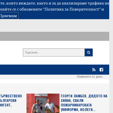
е, които виждате, както и за да анализираме трафика на
знайте се с обновените
“Политика за Поверителност”
и
Приемам
Новините от днес
 ТЪРЖЕСТВЕНО
ГЕОРГИ ЛАМБЕВ, ДЯДОТО НА
БЪЛГАРСКИ
СИЯНА, СВАЛИ
ИНГЕНТ,
ПОЖАРНИКАРСКАТА
УНИФОРМА, КОЛЕГИ...