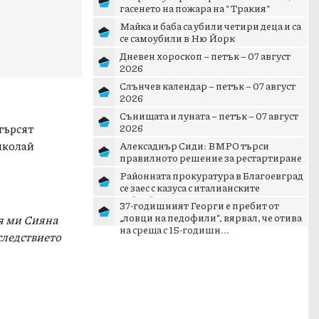
гасенето на пожара на "Тракия"
Майка и баба са убили четири деца и са
се самоубили в Ню Йорк
Дневен хороскоп – петък – 07 август
2026
Слънчев календар – петък – 07 август
2026
Сънищата и луната – петък – 07 август
търсят
2026
иколай
Алексаднър Сиди: ВМРО търси
правилното решение за рестартиране
на патриотичното пространст...
Районната прокуратура в Благоевград
се заес с казуса с италианските
тийнейджъри в Банско
37-годишният Георги е пребит от
„ловци на педофили“, вярвал, че отива
ря ми Сияна
на среща с 15-годишн...
следствието