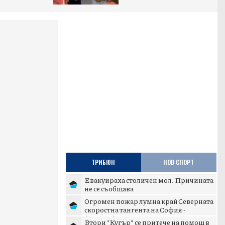
ТРИБЮН
НОВ СПОРТ
Евакуираха столичен мол. Причината
не се съобщава
Огромен пожар лумна край Северната
скоростна тангента на София -
(ВИДЕО)
Втори "Кугър" се притече на помощ в