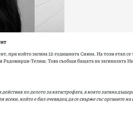
ент
т, при който загина 12-годишната Сияна. На този етап се 
ътя Радомирци-Телиш. Toва съобщи бащата на загиналата Н
 действия по делото за катастрофата, в която загина дъще
всеки, който е бил очевидец да се свърже със органите на 