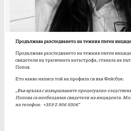
Продължава разследването на тежкия пътен инцид
Продължава разследването на тежкия пътен инциден
свидетели на трагичната катастрофа, станала на п
Попов.
Ето какво написа той на профила си във Фейсбук:
„Във връзка с извършваните процесуално-следствени
Попова са необходими свидетели на инцидента. Моля 
на телефон: +359 2 906 9306“