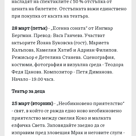
насладят на спектаклите с 50 % отстъпка от
цената на билетите. Отстъпката важи единствено
при покупка от касата на театъра.
28 март (петък)
- „Есенна соната“ от Ингмар
Бергман. Превод: Васа Ганчева. Участват
актьорите Йоана Буковска (гост), Мариета
Калъпова, Камелия Хатиб и Адриан Филипов.
Режисьор е Детелина Станева. Сценография,
костюми, фотография и визуална среда - Теодора
Федя Цанова. Композитор - Петя Диманова.
Начало - 19.00 часа.
Театър за деца
25 март (вторник)
- „Необикновено приятелство“
- свят, в който се ражда едно ново необикновено
приятелство между смелия Коко и малката
елфичка Света. Заповядайте заедно да се
изправим пред зловещия Мрак и неговите слуги -