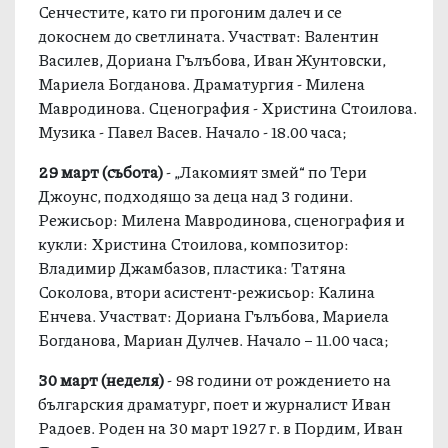
Сенчестите, като ги прогоним далеч и се
докоснем до светлината. Участват: Валентин
Василев, Дориана Гълъбова, Иван Жунтовски,
Мариела Богданова. Драматургия - Милена
Мавродинова. Сценография - Христина Стоилова.
Музика - Павел Васев. Начало - 18.00 часа;
29 март (събота)
- „Лакомият змей“ по Тери
Джоунс, подходящо за деца над 3 години.
Режисьор: Милена Мавродинова, сценография и
кукли: Христина Стоилова, композитор:
Владимир Джамбазов, пластика: Татяна
Соколова, втори асистент-режисьор: Калина
Енчева. Участват: Дориана Гълъбова, Мариела
Богданова, Мариан Дулчев. Начало – 11.00 часа;
30 март (неделя)
- 98 години от рождението на
българския драматург, поет и журналист Иван
Радоев. Роден на 30 март 1927 г. в Пордим, Иван