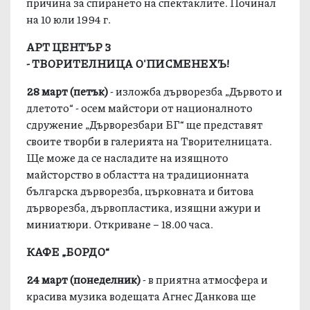
причина за спирането на спектаклите. Починал
на 10 юли 1994 г.
АРТ ЦЕНТЪР 3
- ТВОРИТЕЛНИЦА О'ПИСМЕНЕХЪ!
28 март
(
петък
)
- изложба дърворезба „Дървото и
длетото“ - осем майстори от националното
сдружение „Дърворезбари БГ“ ще представят
своите творби в галерията на Творителницата.
Ще може да се насладите на изящното
майсторство в областта на традиционната
българска дърворезба, църковната и битова
дърворезба, дървопластика, изящни ажури и
миниатюри. Откриване – 18.00 часа.
КАФЕ „БОРДО“
24 март
(
понеделник
)
- в приятна атмосфера и
красива музика водещата Агнес Данкова ще