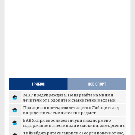
ТРИБЮН
НОВ СПОРТ
МВР предупреждава: Не вярвайте на мними
лечители от Родопите и съмнителни мехлеми
Полицията претърсва летището в Лайпциг след
инцидента със съмнителен предмет
БАБХ спря внос на зеленчуци с наднормено
съдържание на пестициди и смокини, замърсени с
аф...
Тийнейджърите се гаврили с Георги повече от час,