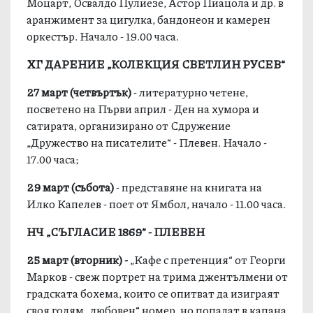
Моцарт, Освалдо Пулиезе, Астор Пиацола и др. в
аранжимент за цигулка, бандонеон и камерен
оркестър. Начало - 19.00 часа.
ХГ ДАРЕНИЕ „КОЛЕКЦИЯ СВЕТЛИН РУСЕВ“
27 март (четвъртък)
- литературно четене,
посветено на Първи април - Ден на хумора и
сатирата, организирано от Сдружение
„Дружество на писателите“ - Плевен. Начало -
17.00 часа;
29 март (събота)
- представяне на книгата на
Илко Капелев - поет от Ямбол, начало - 11.00 часа.
НЧ „СЪГЛАСИЕ 1869“ - ПЛЕВЕН
25 март
(
вторник
)
-
„Кафе с претенция“ от Георги
Марков - свеж портрет на трима джентълмени от
градската бохема, които се опитват да изиграят
своя голям „любовен“ номер, но попадат в капана