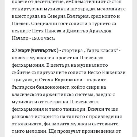
повече от десетилетие, емблематичният състав
от виртуозни музиканти ще зарадва меломаните
в шест града на Северна България, сред които и
Плевен. Специални гост солисти в турнето са
певците Петя Панева и Димитър Арнаудов.
Начало - 19.00 часа;
27 март
(
четвъртък
)
-
стартира „Танго класик” -
новият музикален проект на Плевенска
филхармония. В центъра на музикалното
събитие са виртуозните солисти Веско Ешкенази
- цигулка, и Стоян Караиванов – първият
български бандонеонист, който свири на
класическата аржентинска система, заедно с
музиканти от състава на Плевенската
филхармония и танго танцьори. Всички те ще
разкажат историята на тангото с произведения
от класиката, филмовата музика и световните
танго мелодии. Ще прозвучат произведения от