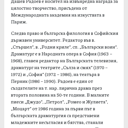
Дашев Радоев е носител на извънредна награда за
цялостно творчество, присъдена от
Международната академия на изкуствата в
Париж.
Следва право и българска филология в Софийския
държавен университет. Редактор във в.
„Стършел“, в. „Родни криле“, сп. „Български воин“.
Драматург е в Народната опера в София (1963 –
1968), главен редактор на Българската телевизия,
драматург на театрите „Сълза и смях“ (1970 –
1972) и „София“ (1972 – 1986), на театъра в
Перник (1986 – 1990). Радоев е един от
създателите на т. нар. лирична драма през
втората половина на 50-те години. В малките
пиеси „Джудо“, „Петрол“, „Ромео и Жулиета“,
„Моцарт“ от 1986 година за първи път в
българската драматургия са представени
младежките несъгласия и бягства, станали