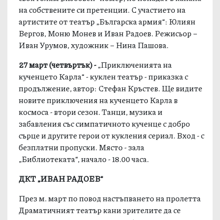
на собствените си претенции. С участието на
артистите от театър „Българска армия“: Юлиян
Вергов, Моню Монев и Иван Радоев. Режисьор –
Иван Урумов, художник – Нина Пашова.
27 март
(
четвъртък
)
-
„Приключенията на
кученцето Карла“ - куклен театър - приказка с
продължение, автор: Стефан Кръстев. Ще видите
новите приключения на кученцето Карла в
космоса - втори сезон. Танци, музика и
забавления със симпатичното кученце с добро
сърце и другите герои от кукления сериал. Вход - с
безплатни пропуски. Място - зала
„Библиотеката“, начало - 18.00 часа.
ДКТ „ИВАН РАДОЕВ“
През м. март по повод настъпването на пролетта
Драматичният театър кани зрителите да се