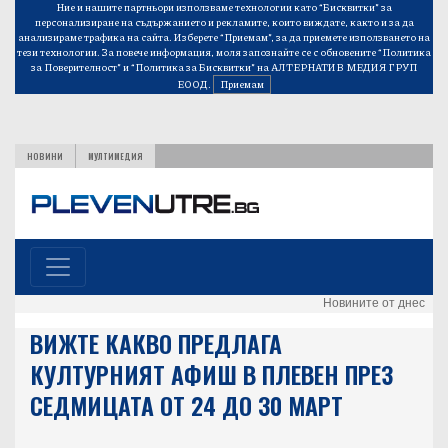
Ние и нашите партньори използваме технологии като “Бисквитки” за
персонализиране на съдържанието и рекламите, които виждате, както и за да
анализираме трафика на сайта. Изберете “Приемам”, за да приемете използването на
тези технологии. За повече информация, моля запознайте се с обновените
“Политика
за Поверителност”
и
“Политика за Бисквитки”
на АЛТЕРНАТИВ МЕДИЯ ГРУП
ЕООД.
Приемам
НОВИНИ
МУЛТИМЕДИЯ
Новините от днес
ВИЖТЕ КАКВО ПРЕДЛАГА
КУЛТУРНИЯТ АФИШ В ПЛЕВЕН ПРЕЗ
СЕДМИЦАТА ОТ 24 ДО 30 МАРТ