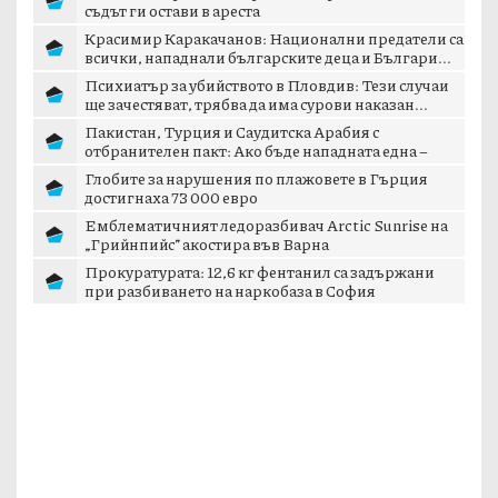
съдът ги остави в ареста
Красимир Каракачанов: Национални предатели са
всички, нападнали българските деца и Българи...
Психиатър за убийството в Пловдив: Тези случаи
ще зачестяват, трябва да има сурови наказан...
Пакистан, Турция и Саудитска Арабия с
отбранителен пакт: Ако бъде нападната една –
отвръща...
Глобите за нарушения по плажовете в Гърция
достигнаха 73 000 евро
Емблематичният ледоразбивач Arctic Sunrise на
„Грийнпийс” акостира във Варна
Прокуратурата: 12,6 кг фентанил са задържани
при разбиването на наркобаза в София