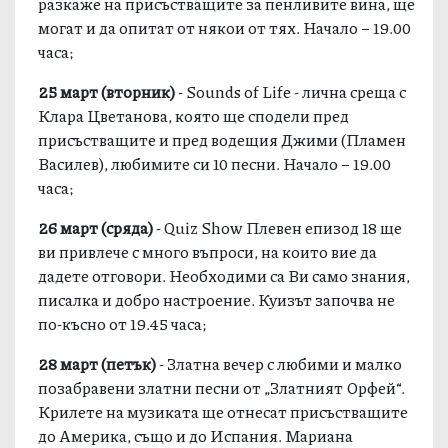
разкаже на присъстващите за пенливите вина, ще
могат и да опитат от някои от тях. Начало – 19.00
часа;
25 март
(
вторник
)
- Sounds of Life - лична среща с
Клара Цветанова, която ще сподели пред
присъстващите и пред водещия Джими (Пламен
Василев), любимите си 10 песни. Начало – 19.00
часа;
26 март
(
сряда
)
- Quiz Show Плевен епизод 18 ще
ви привлече с много въпроси, на които вие да
дадете отговори. Необходими са Ви само знания,
писалка и добро настроение. Куизът започва не
по-късно от 19.45 часа;
28 март
(
петък
)
- Златна вечер с любими и малко
позабравени златни песни от „Златният Орфей“.
Крилете на музиката ще отнесат присъстващите
до Америка, също и до Испания. Мариана